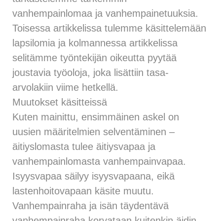
vanhempainlomaa ja vanhempainetuuksia.
Toisessa artikkelissa tulemme käsittelemään
lapsilomia ja kolmannessa artikkelissa
selitämme työntekijän oikeutta pyytää
joustavia työoloja, joka lisättiin tasa-
arvolakiin viime hetkellä.
Muutokset käsitteissä
Kuten mainittu, ensimmäinen askel on
uusien määritelmien selventäminen –
äitiyslomasta tulee äitiysvapaa ja
vanhempainlomasta vanhempainvapaa.
Isyysvapaa säilyy isyysvapaana, eikä
lastenhoitovapaan käsite muutu.
Vanhempainraha ja isän täydentävä
vanhempainraha korvataan kuitenkin äidin