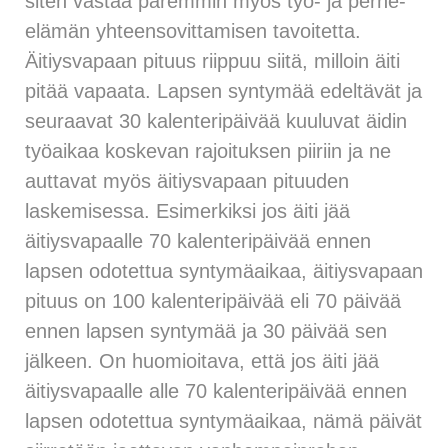
siten vastaa paremmin myös työ- ja perhe-
elämän yhteensovittamisen tavoitetta.
Äitiysvapaan pituus riippuu siitä, milloin äiti
pitää vapaata. Lapsen syntymää edeltävät ja
seuraavat 30 kalenteripäivää kuuluvat äidin
työaikaa koskevan rajoituksen piiriin ja ne
auttavat myös äitiysvapaan pituuden
laskemisessa. Esimerkiksi jos äiti jää
äitiysvapaalle 70 kalenteripäivää ennen
lapsen odotettua syntymäaikaa, äitiysvapaan
pituus on 100 kalenteripäivää eli 70 päivää
ennen lapsen syntymää ja 30 päivää sen
jälkeen. On huomioitava, että jos äiti jää
äitiysvapaalle alle 70 kalenteripäivää ennen
lapsen odotettua syntymäaikaa, nämä päivät