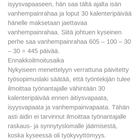
isyysvapaaseen, hän saa tältä ajalta isän
vanhempainrahaa ja loput 30 kalenteripäivää
hänelle maksetaan jaettavaa
vanhempainrahaa. Siitä johtuen kyseinen
perhe saa vanhempainrahaa 605 – 100 – 30
– 30 = 445 päivää.
Ennakkoilmoitusaika
Nykyiseen menettelyyn verrattuna päivitetty
työsopimuslaki säätää, että työntekijän tulee
ilmoittaa työnantajalle vähintään 30
kalenteripäivää ennen äitiysvapaata,
isyysvapaata ja vanhempainvapaata. Tähän
asti äidin ei tarvinnut ilmoittaa työnantajalle
raskaus- ja synnytyslomalle jäämisestä,
koska kyseessä oli työkyvyttömyys.