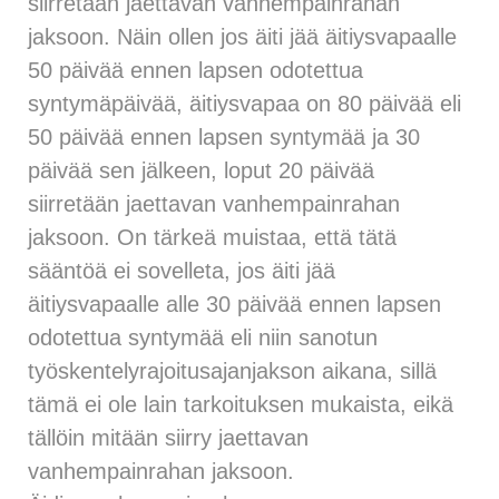
siirretään jaettavan vanhempainrahan
jaksoon. Näin ollen jos äiti jää äitiysvapaalle
50 päivää ennen lapsen odotettua
syntymäpäivää, äitiysvapaa on 80 päivää eli
50 päivää ennen lapsen syntymää ja 30
päivää sen jälkeen, loput 20 päivää
siirretään jaettavan vanhempainrahan
jaksoon. On tärkeä muistaa, että tätä
sääntöä ei sovelleta, jos äiti jää
äitiysvapaalle alle 30 päivää ennen lapsen
odotettua syntymää eli niin sanotun
työskentelyrajoitusajanjakson aikana, sillä
tämä ei ole lain tarkoituksen mukaista, eikä
tällöin mitään siirry jaettavan
vanhempainrahan jaksoon.