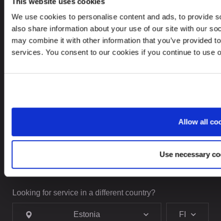
This website uses cookies
We use cookies to personalise content and ads, to provide so
CONTACTS
also share information about your use of our site with our so
may combine it with other information that you’ve provided to
+372 61 17 700
services. You consent to our cookies if you continue to use 
contact@leinonen.ee
Tietoturvaloukkauksen sattuessa ota meihin yhteyttä:
dataprotection@leinonen.eu
Leinonen OÜ
Allow all co
Põhja pst. 25, 10415
Use necessary co
Looking for service in a different country?
Estonia
FI