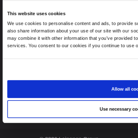
dataprotection@leinonen.eu
Leinonen UAB
This website uses cookies
V. Gerulaičio gatvė 10-101, Vilnius 08200,
We use cookies to personalise content and ads, to provide so
Lithuania
also share information about your use of our site with our so
may combine it with other information that you’ve provided to
services. You consent to our cookies if you continue to use 
Ieškote paslaugų kitoje šalyje?
Lithuania
LT
Allow all co
Use necessary co