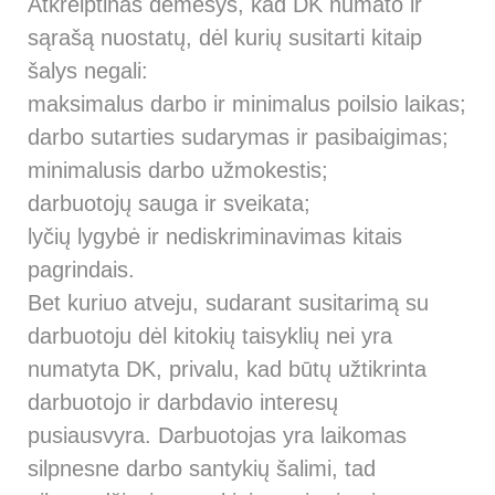
Atkreiptinas dėmesys, kad DK numato ir
sąrašą nuostatų, dėl kurių susitarti kitaip
šalys negali:
maksimalus darbo ir minimalus poilsio laikas;
darbo sutarties sudarymas ir pasibaigimas;
minimalusis darbo užmokestis;
darbuotojų sauga ir sveikata;
lyčių lygybė ir nediskriminavimas kitais
pagrindais.
Bet kuriuo atveju, sudarant susitarimą su
darbuotoju dėl kitokių taisyklių nei yra
numatyta DK, privalu, kad būtų užtikrinta
darbuotojo ir darbdavio interesų
pusiausvyra. Darbuotojas yra laikomas
silpnesne darbo santykių šalimi, tad