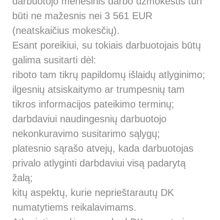
darbuotojo mėnesinis darbo užmokestis turi
būti ne mažesnis nei 3 561 EUR
(neatskaičius mokesčių).
Esant poreikiui, su tokiais darbuotojais būtų
galima susitarti dėl:
riboto tam tikrų papildomų išlaidų atlyginimo;
ilgesnių atsiskaitymo ar trumpesnių tam
tikros informacijos pateikimo terminų;
darbdaviui naudingesnių darbuotojo
nekonkuravimo susitarimo sąlygų;
platesnio sąrašo atvejų, kada darbuotojas
privalo atlyginti darbdaviui visą padarytą
žalą;
kitų aspektų, kurie neprieštarautų DK
numatytiems reikalavimams.