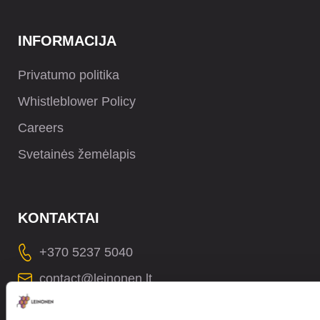
INFORMACIJA
Privatumo politika
Whistleblower Policy
Careers
Svetainės žemėlapis
KONTAKTAI
+370 5237 5040
contact@leinonen.lt
Asmens duomenų saugos pažeidimo atveju susisiekite: