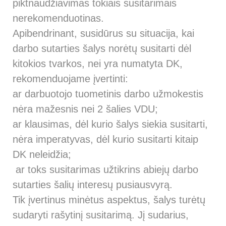
piktnaudžiavimas tokiais susitarimais
nerekomenduotinas.
Apibendrinant, susidūrus su situacija, kai
darbo sutarties šalys norėtų susitarti dėl
kitokios tvarkos, nei yra numatyta DK,
rekomenduojame įvertinti:
ar darbuotojo tuometinis darbo užmokestis
nėra mažesnis nei 2 šalies VDU;
ar klausimas, dėl kurio šalys siekia susitarti,
nėra imperatyvas, dėl kurio susitarti kitaip
DK neleidžia;
ar toks susitarimas užtikrins abiejų darbo
sutarties šalių interesų pusiausvyrą.
Tik įvertinus minėtus aspektus, šalys turėtų
sudaryti rašytinį susitarimą. Jį sudarius,