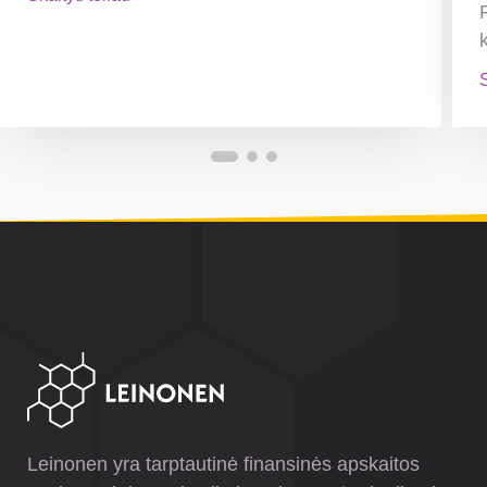
S
Leinonen yra tarptautinė finansinės apskaitos