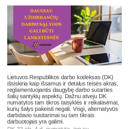
Lietuvos Respublikos darbo kodeksas (DK)
išsiskiria kaip išsamus ir detalus teisės aktas,
reglamentuojantis daugybę darbo sutarties
šalių santykių aspektų. Dažnu atveju DK
numatytos tam tikros taisyklės ir reikalavimai,
kurių šalys pakeisti negali. Visgi, alternatyvūs
darbdavio susitarimai su tam tikrais
darbuotojais yra galimi.
DK 33 str. 4 d. numatyta, jog su