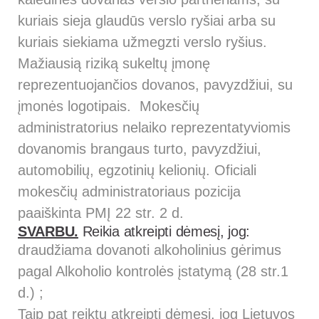
kuriais sieja glaudūs verslo ryšiai arba su
kuriais siekiama užmegzti verslo ryšius.
Mažiausią riziką sukeltų įmonę
reprezentuojančios dovanos, pavyzdžiui, su
įmonės logotipais. Mokesčių
administratorius nelaiko reprezentatyviomis
dovanomis brangaus turto, pavyzdžiui,
automobilių, egzotinių kelionių. Oficiali
mokesčių administratoriaus pozicija
paaiškinta PMĮ 22 str. 2 d.
SVARBU.
Reikia atkreipti dėmesį, jog:
draudžiama dovanoti alkoholinius gėrimus
pagal Alkoholio kontrolės įstatymą (28 str.1
d.) ;
Taip pat reiktų atkreipti dėmesį, jog Lietuvos