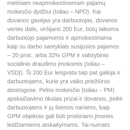
metiniam neapmokestinamam pajamų
mokesčio dydžiui (toliau – NPD). Kai
dovanos gavėjas yra darbuotojas, dovanos
vertės dalis, viršijanti 200 Eur, būtų laikoma
darbuotojo pajamomis ir apmokestinama
kaip su darbo santykiais susijusios pajamos
– 20 proc. arba 32% GPM ir valstybinio
socialinio draudimo įmokomis (toliau –
VSDĮ). Ši 200 Eur lengvata taip pat galioja ir
darbuotojams, kurie yra vaiko priežiūros
atostogose. Pelno mokesčio (toliau – PM)
apskaičiavimo tikslais prizai ir dovanos, įteikti
darbuotojams ir jų šeimos nariams, kaip
GPM objektas gali būti priskiriami įmonės
leidžiamiems atskaitymams. Tai numato