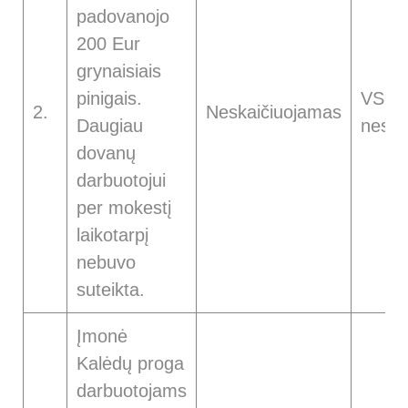
padovanojo
200 Eur
grynaisiais
pinigais.
VSDĮ
2.
Neskaičiuojamas
Daugiau
neska
dovanų
darbuotojui
per mokestį
laikotarpį
nebuvo
suteikta.
Įmonė
Kalėdų proga
darbuotojams