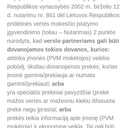
Respublikos vyriausybės 2002 m. birželio 12
d. nutarimu nr. 861 dėl Lietuvos Respublikos
pridėtinės vertės mokesčio įstatymo
įgyvendinimo (toliau – Nutarimas) 2 punkte
nurodyta, kad
verslo partneriams gali būti
dovanojamos tokios dovanos, kurios:
atitinka įmonės (PVM mokėtojos) veiklos
pobūdį, tiksliau dovanojamos prekės, kurias
įmonė gamina/prekiauja ar numato
gaminti/prekiauti;
arba
yra specialūs prekiniai pavyzdžiai (prekė
mažos vertės ar mažesniu kiekiu išfasuota
prekė negu įprastai;
arba
prekės teikia informaciją apie įmonę (PVM
mokėtoją) ir ekonominę veiklą. Tai gali būti