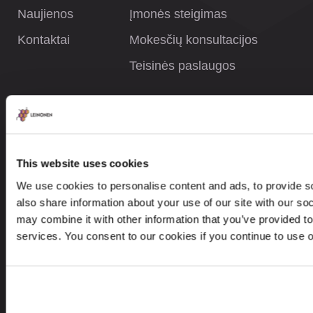
Naujienos
Įmonės steigimas
Kontaktai
Mokesčių konsultacijos
Teisinės paslaugos
INFORMACIJA
Privatumo politika
This website uses cookies
Whistleblower Policy
We use cookies to personalise content and ads, to provide so
Careers
also share information about your use of our site with our so
may combine it with other information that you’ve provided to
Svetainės žemėlapis
services. You consent to our cookies if you continue to use 
KONTAKTAI