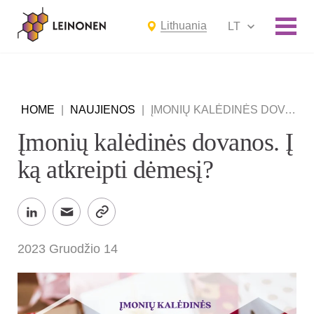
Lithuania
LT
HOME
|
NAUJIENOS
|
ĮMONIŲ KALĖDINĖS DOVANOS. Į KĄ ATKREIPTI DĖMESĮ?
Įmonių kalėdinės dovanos. Į
ką atkreipti dėmesį?
2023 Gruodžio 14