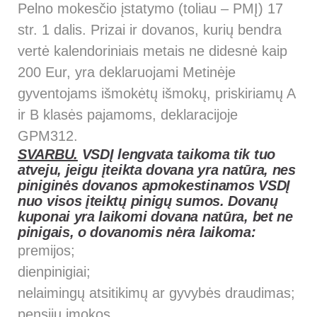
Pelno mokesčio įstatymo (toliau – PMĮ) 17
str. 1 dalis. Prizai ir dovanos, kurių bendra
vertė kalendoriniais metais ne didesnė kaip
200 Eur, yra deklaruojami Metinėje
gyventojams išmokėtų išmokų, priskiriamų A
ir B klasės pajamoms, deklaracijoje
GPM312.
SVARBU.
VSDĮ lengvata taikoma tik tuo
atveju, jeigu įteikta dovana yra natūra, nes
piniginės dovanos apmokestinamos VSDĮ
nuo visos įteiktų pinigų sumos. Dovanų
kuponai yra laikomi dovana natūra, bet ne
pinigais, o dovanomis nėra laikoma:
premijos;
dienpinigiai;
nelaimingų atsitikimų ar gyvybės draudimas;
pensijų įmokos.