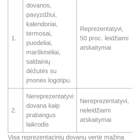
dovanos,
pavyzdžiui,
J
kalendoriai,
Reprezentatyvi,
7
termosai,
1.
50 proc. leidžiami
P
puodeliai,
atskaitymai
p
marškinėliai,
a
saldainių
dėžutės su
įmonės logotipu.
Nereprezentatyvi
Nereprezentatyvi,
V
dovana kaip
2.
neleidžiami
(
prabangus
atskaitymai
n
laikrodis
Visa reprezentacinių dovanų vertė mažina