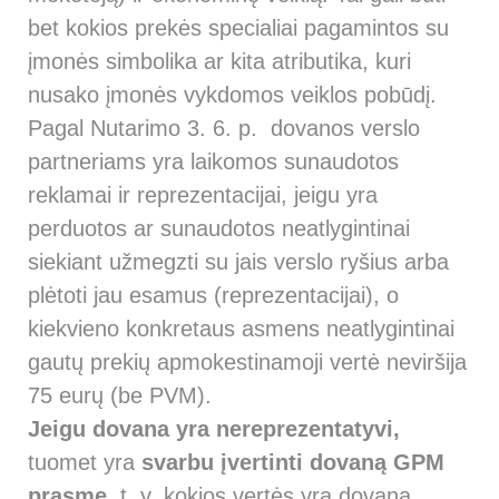
bet kokios prekės specialiai pagamintos su
įmonės simbolika ar kita atributika, kuri
nusako įmonės vykdomos veiklos pobūdį.
Pagal Nutarimo 3. 6. p. dovanos verslo
partneriams yra laikomos sunaudotos
reklamai ir reprezentacijai, jeigu yra
perduotos ar sunaudotos neatlygintinai
siekiant užmegzti su jais verslo ryšius arba
plėtoti jau esamus (reprezentacijai), o
kiekvieno konkretaus asmens neatlygintinai
gautų prekių apmokestinamoji vertė neviršija
75 eurų (be PVM).
Jeigu dovana yra nereprezentatyvi,
tuomet yra
svarbu įvertinti dovaną GPM
prasme
, t. y. kokios vertės yra dovana,