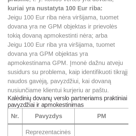
kuriai yra nustatyta 100 Eur riba:
Jeigu 100 Eur riba nėra viršijama, tuomet
dovana yra ne GPM objektas ir prievolės
tokią dovaną apmokestinti nėra; arba
Jeigu 100 Eur riba yra viršijama, tuomet
dovana yra GPM objektas yra
apmokestinama GPM. Įmonė dažnu atveju
susidurs su problema, kaip identifikuoti tikrąjį
naudos gavėją, pavyzdžiui, kai dovaną
nusiunčiame klientui kurjeriu ar paštu.
Kalėdinių dovanų verslo partneriams praktiniai
pavyzdžiai ir apmokestinimas
Nr.
Pavyzdys
PM
Reprezentacinės