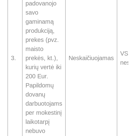
padovanojo
savo
gaminamą
produkciją,
prekes (pvz.
maisto
VSDĮ
3.
prekės, kt.),
Neskaičiuojamas
neska
kurių vertė iki
200 Eur.
Papildomų
dovanų
darbuotojams
per mokestinį
laikotarpį
nebuvo