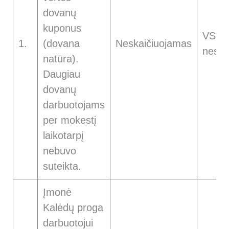
dovanų
kuponus
VSDĮ
1.
(dovana
Neskaičiuojamas
neska
natūra).
Daugiau
dovanų
darbuotojams
per mokestį
laikotarpį
nebuvo
suteikta.
Įmonė
Kalėdų proga
darbuotojui