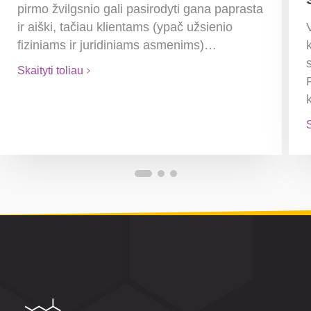
pirmo žvilgsnio gali pasirodyti gana paprasta
ir aiški, tačiau klientams (ypač užsienio
fiziniams ir juridiniams asmenims)…
Skaityti toliau
S