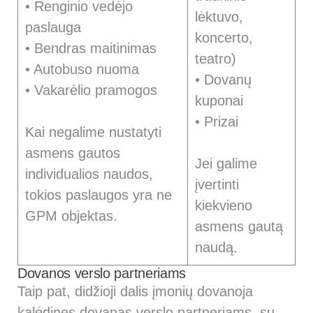
• Renginio vedėjo
lėktuvo,
paslauga
koncerto,
• Bendras maitinimas
teatro)
• Autobuso nuoma
• Dovanų
• Vakarėlio pramogos
kuponai
• Prizai
Kai negalime nustatyti
asmens gautos
Jei galime
individualios naudos,
įvertinti
tokios paslaugos yra ne
kiekvieno
GPM objektas.
asmens gautą
naudą.
Dovanos verslo partneriams
Taip pat, didžioji dalis įmonių dovanoja
kalėdines dovanas verslo partneriams, su