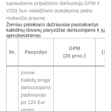
sąnaudomis pripažintos darbuotojų GPM ir
VSDĮ bus neleidžiami atskaitymai pelno
mokesčio prasme.
Žemiau pateikiami dažniausiai pasitaikantys
kalėdinių dovanų pavyzdžiai darbuotojams ir jų
apmokestinimas
GPM
Nr.
Pavyzdys
(19,
(20 proc.)
1,7
Įmonė
Kalėdų proga
darbuotojams
padovanojo
po 120 Eur
vertės