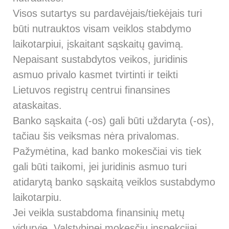
Visos sutartys su pardavėjais/tiekėjais turi
būti nutrauktos visam veiklos stabdymo
laikotarpiui, įskaitant sąskaitų gavimą.
Nepaisant sustabdytos veikos, juridinis
asmuo privalo kasmet tvirtinti ir teikti
Lietuvos registrų centrui finansines
ataskaitas.
Banko sąskaita (-os) gali būti uždaryta (-os),
tačiau šis veiksmas nėra privalomas.
Pažymėtina, kad banko mokesčiai vis tiek
gali būti taikomi, jei juridinis asmuo turi
atidarytą banko sąskaitą veiklos sustabdymo
laikotarpiu.
Jei veikla sustabdoma finansinių metų
viduryje, Valstybinei mokesčių inspekcijai