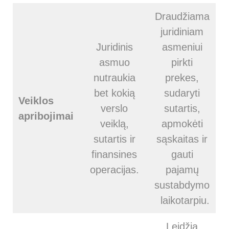
Draudžiama
juridiniam
Juridinis
asmeniui
asmuo
pirkti
nutraukia
prekes,
bet kokią
sudaryti
Veiklos
verslo
sutartis,
apribojimai
veiklą,
apmokėti
sutartis ir
sąskaitas ir
finansines
gauti
operacijas.
pajamų
sustabdymo
laikotarpiu.
Leidžia