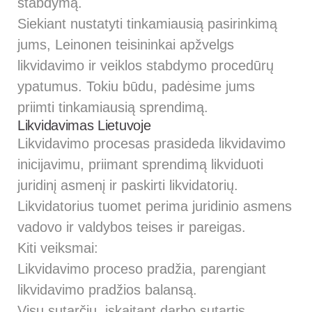
stabdymą.
Siekiant nustatyti tinkamiausią pasirinkimą
jums, Leinonen teisininkai apžvelgs
likvidavimo ir veiklos stabdymo procedūrų
ypatumus. Tokiu būdu, padėsime jums
priimti tinkamiausią sprendimą.
Likvidavimas Lietuvoje
Likvidavimo procesas prasideda likvidavimo
inicijavimu, priimant sprendimą likviduoti
juridinį asmenį ir paskirti likvidatorių.
Likvidatorius tuomet perima juridinio asmens
vadovo ir valdybos teises ir pareigas.
Kiti veiksmai:
Likvidavimo proceso pradžia, parengiant
likvidavimo pradžios balansą.
Visų sutarčių, įskaitant darbo sutartis,