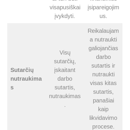
visapusiškai
įsipareigojim
įvykdyti.
us.
Reikalaujam
a nutraukti
galiojančias
Visų
darbo
sutarčių,
sutartis ir
Sutarčių
įskaitant
nutraukti
nutraukima
darbo
visas kitas
s
sutartis,
sutartis,
nutraukimas
panašiai
.
kaip
likvidavimo
procese.