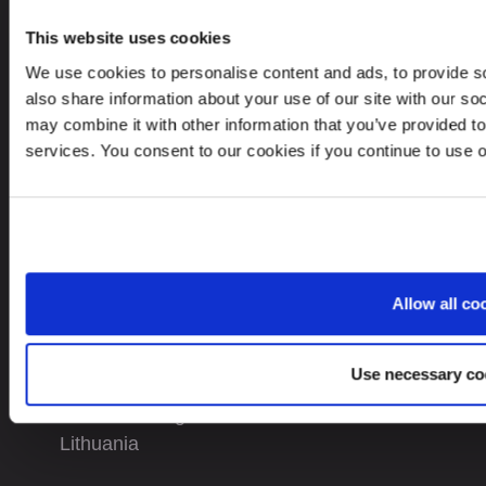
Whistleblower Policy
This website uses cookies
Careers
We use cookies to personalise content and ads, to provide so
Svetainės žemėlapis
also share information about your use of our site with our so
may combine it with other information that you’ve provided to
services. You consent to our cookies if you continue to use 
KONTAKTAI
+370 5237 5040
contact@leinonen.lt
Allow all co
Asmens duomenų saugos pažeidimo atveju susisiekite:
dataprotection@leinonen.eu
Use necessary co
Leinonen UAB
V. Gerulaičio gatvė 10-101, Vilnius 08200,
Lithuania