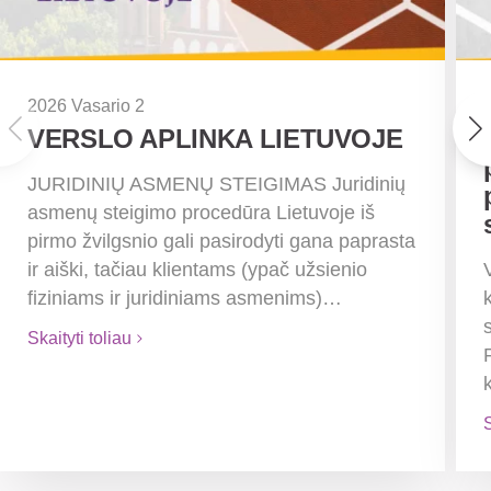
2026 Vasario 2
VERSLO APLINKA LIETUVOJE
JURIDINIŲ ASMENŲ STEIGIMAS Juridinių
asmenų steigimo procedūra Lietuvoje iš
pirmo žvilgsnio gali pasirodyti gana paprasta
ir aiški, tačiau klientams (ypač užsienio
fiziniams ir juridiniams asmenims)…
Skaityti toliau
S