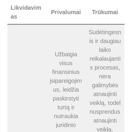
Likvidavim
Privalumai
Trūkumai
as
Sudėtingesn
is ir daugiau
laiko
Užbaigia
reikalaujanti
visus
s procesas,
finansinius
nėra
įsipareigojim
galimybės
us, leidžia
atnaujinti
paskirstyti
veiklą, todėl
turtą ir
nusprendus
nutraukia
atnaujinti
juridinio
veiklą,