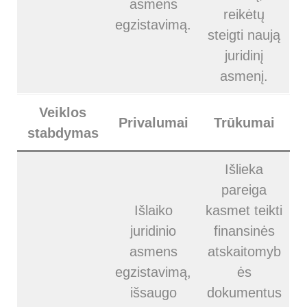
asmens
reikėtų
egzistavimą.
steigti naują
juridinį
asmenį.
Veiklos
Privalumai
Trūkumai
stabdymas
Išlieka
pareiga
Išlaiko
kasmet teikti
juridinio
finansinės
asmens
atskaitomyb
egzistavimą,
ės
išsaugo
dokumentus