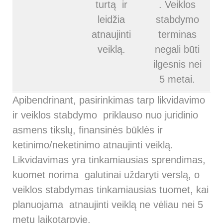
turtą ir
. Veiklos
leidžia
stabdymo
atnaujinti
terminas
veiklą.
negali būti
ilgesnis nei
5 metai.
Apibendrinant, pasirinkimas tarp likvidavimo
ir veiklos stabdymo priklauso nuo juridinio
asmens tikslų, finansinės būklės ir
ketinimo/neketinimo atnaujinti veiklą.
Likvidavimas yra tinkamiausias sprendimas,
kuomet norima galutinai uždaryti verslą, o
veiklos stabdymas tinkamiausias tuomet, kai
planuojama atnaujinti veiklą ne vėliau nei 5
metų laikotarpyje.