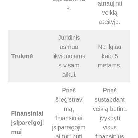
atnaujinti
s.
veiklą
ateityje.
Juridinis
asmuo
Ne ilgiau
Trukmė
likviduojama
kaip 5
s visam
metams.
laikui.
Prieš
Prieš
išregistravi
sustabdant
mą,
veiklą būtina
Finansiniai
finansiniai
įvykdyti
įsipareigoji
įsipareigojim
visus
mai
ai turi būti
finansinius