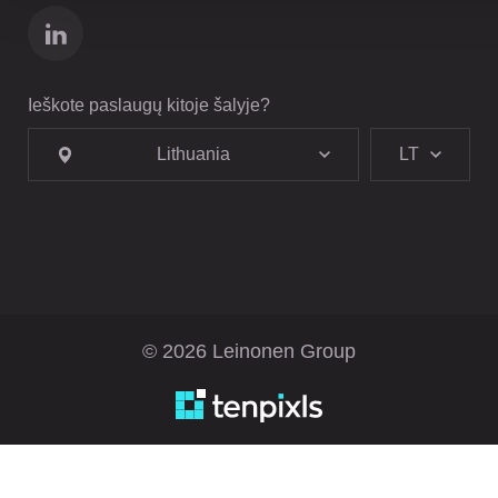
Ieškote paslaugų kitoje šalyje?
Lithuania
LT
© 2026 Leinonen Group