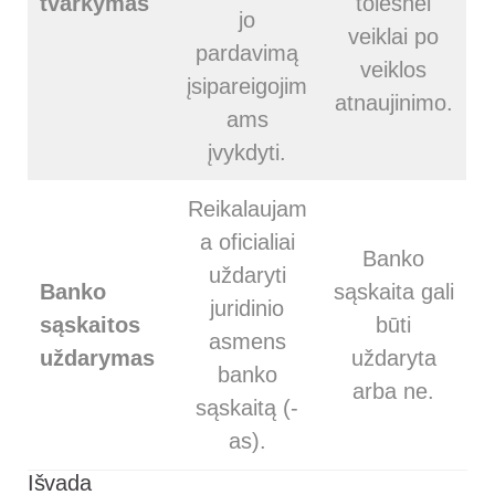
tvarkymas
tolesnei
jo
veiklai po
pardavimą
veiklos
įsipareigojim
atnaujinimo.
ams
įvykdyti.
Reikalaujam
a oficialiai
Banko
uždaryti
Banko
sąskaita gali
juridinio
sąskaitos
būti
asmens
uždarymas
uždaryta
banko
arba ne.
sąskaitą (-
as).
Išvada