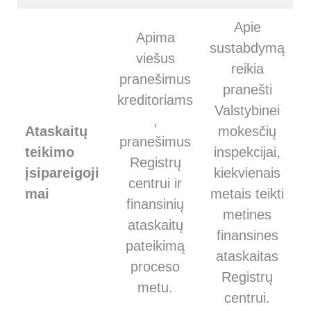
Apie
Apima
sustabdymą
viešus
reikia
pranešimus
pranešti
kreditoriams
Valstybinei
,
Ataskaitų
mokesčių
pranešimus
teikimo
inspekcijai,
Registrų
įsipareigoji
kiekvienais
centrui ir
mai
metais teikti
finansinių
metines
ataskaitų
finansines
pateikimą
ataskaitas
proceso
Registrų
metu.
centrui.