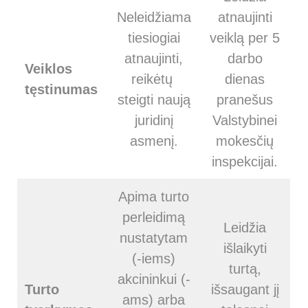
Neleidžiama
atnaujinti
tiesiogiai
veiklą per 5
atnaujinti,
darbo
Veiklos
reikėtų
dienas
tęstinumas
steigti naują
pranešus
juridinį
Valstybinei
asmenį.
mokesčių
inspekcijai.
Apima turto
perleidimą
Leidžia
nustatytam
išlaikyti
(-iems)
turtą,
akcininkui (-
Turto
išsaugant jį
ams) arba