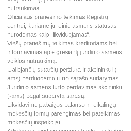
nutraukimas.
Oficialaus pranešimo teikimas Registrų
centrui, kuriame juridinio asmens statusas
nurodomas kaip „likviduojamas“.
Viešų pranešimų teikimas kreditoriams bei
informavimas apie gresiantį juridinio asmens
veiklos nutraukimą.
Galiojančių sutarčių peržiūra ir akcininkui (-
ams) perduodamo turto sąrašo sudarymas.
Juridinio asmens turto perdavimas akcininkui
(-ams) pagal sudarytą sąrašą.
Likvidavimo pabaigos balanso ir reikalingų
mokesčių formų parengimas bei pateikimas
mokesčių inspekcijai.
Atliekamas juridinio asmens banko sąskaitos