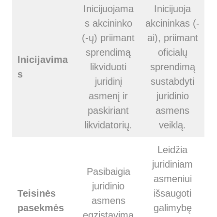
Inicijuojama
Inicijuoja
s akcininko
akcininkas (-
(-ų) priimant
ai), priimant
sprendimą
oficialų
Inicijavima
likviduoti
sprendimą
s
juridinį
sustabdyti
asmenį ir
juridinio
paskiriant
asmens
likvidatorių.
veiklą.
Leidžia
juridiniam
Pasibaigia
asmeniui
juridinio
Teisinės
išsaugoti
asmens
pasekmės
galimybę
egzistavima