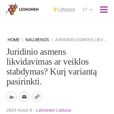
Lithuania
LT
HOME
|
NAUJIENOS
|
JURIDINIO ASMENS LIKVIDAVIMAS AR VEIKLOS STABDYMAS? KURĮ VARIANTĄ PASIRINKTI.
Juridinio asmens
likvidavimas ar veiklos
stabdymas? Kurį variantą
pasirinkti.
2024 Kovo 5
-
Leinonen Lietuva