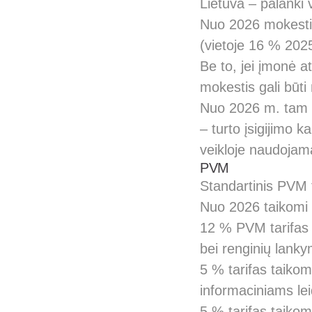
Lietuva – palanki v
Nuo 2026 mokestin
(vietoje 16 % 2025
Be to, jei įmonė a
mokestis gali būti
Nuo 2026 m. tam t
– turto įsigijimo 
veikloje naudojam
PVM
Standartinis PVM t
Nuo 2026 taikomi š
12 % PVM tarifas 
bei renginių lanky
5 % tarifas taiko
informaciniams le
5 % tarifas taiko