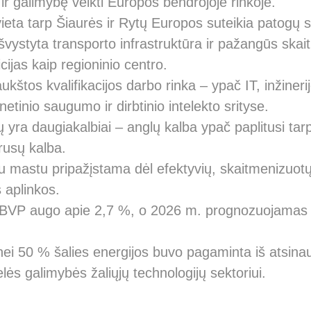
 ir galimybę veikti Europos bendrojoje rinkoje.
vieta tarp Šiaurės ir Rytų Europos suteikia patogų 
švystyta transporto infrastruktūra ir pažangūs skaitm
icijas kaip regioninio centro.
ukštos kvalifikacijos darbo rinka – ypač IT, inžineri
netinio saugumo ir dirbtinio intelekto srityse.
 yra daugiakalbiai – anglų kalba ypač paplitusi tarp
rusų kalba.
iu mastu pripažįstama dėl efektyvių, skaitmenizuot
s aplinkos.
 BVP augo apie 2,7 %, o 2026 m. prognozuojamas
i 50 % šalies energijos buvo pagaminta iš atsinauj
elės galimybės žaliųjų technologijų sektoriui.