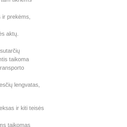
 ir prekėms,
sės aktų.
sutarčių
mtis taikoma
transporto
esčių lengvatas,
sas ir kiti teisės
oms taikomas