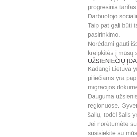
progresinis tarifas
Darbuotojo social
Taip pat gali būti
pasirinkimo.
Norėdami gauti iš
kreipkitės į mūsų 
UŽSIENIEČIŲ ĮD
Kadangi Lietuva y
piliečiams yra papr
migracijos dokum
Dauguma užsienieči
regionuose. Gyven
šalių, todėl šalis 
Jei norėtumėte su
susisiekite su m