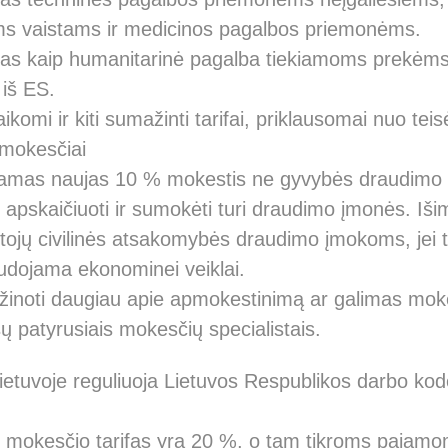
 vaistams ir medicinos pagalbos priemonėms.
mas kaip humanitarinė pagalba tiekiamoms prekėms
iš ES.
taikomi ir kiti sumažinti tarifai, priklausomai nuo tei
 mokesčiai
amas naujas 10 % mokestis ne gyvybės draudimo 
apskaičiuoti ir sumokėti turi draudimo įmonės. Iši
otojų civilinės atsakomybės draudimo įmokoms, jei 
dojama ekonominei veiklai.
žinoti daugiau apie apmokestinimą ar galimas mok
ų patyrusiais mokesčių specialistais.
etuvoje reguliuoja Lietuvos Respublikos darbo kodek
 mokesčio tarifas yra 20 %, o tam tikroms pajam