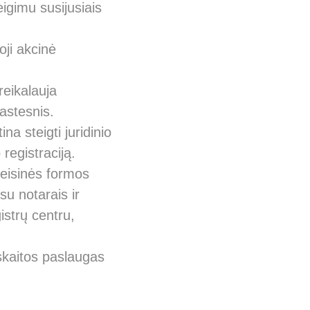
eigimu susijusiais
oji akcinė
reikalauja
astesnis.
na steigti juridinio
egistraciją.
teisinės formos
su notarais ir
istrų centru,
pskaitos paslaugas