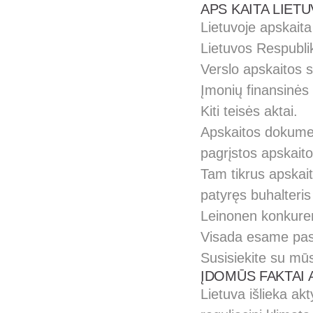
APS KAITA LIET
Lietuvoje apskaita
Lietuvos Respubli
Verslo apskaitos s
Įmonių finansinės
Kiti teisės aktai.
Apskaitos dokument
pagrįstos apskait
Tam tikrus apskait
patyręs buhalteris
Leinonen konkuren
Visada esame pasie
Susisiekite su mūs
ĮDOMŪS FAKTAI 
Lietuva išlieka ak