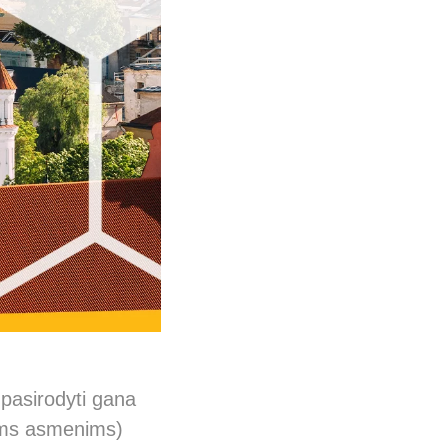
 pasirodyti gana
niams asmenims)