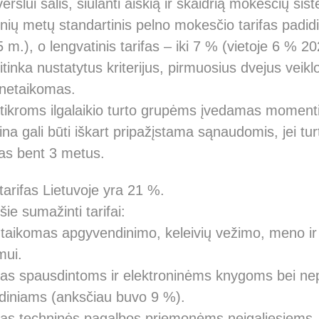
erslui šalis, siūlanti aiškią ir skaidrią mokesčių sis
ių metų standartinis pelno mokesčio tarifas padid
 m.), o lengvatinis tarifas – iki 7 % (vietoje 6 % 2
titinka nustatytus kriterijus, pirmuosius dvejus veik
 netaikomas.
ikroms ilgalaikio turto grupėms įvedamas momenti
kaina gali būti iškart pripažįstama sąnaudomis, jei t
as bent 3 metus.
arifas Lietuvoje yra 21 %.
ie sumažinti tarifai:
taikomas apgyvendinimo, keleivių vežimo, meno ir k
mui.
mas spausdintoms ir elektroninėms knygoms bei ne
idiniams (anksčiau buvo 9 %).
mas techninės pagalbos priemonėms neįgaliesiems,