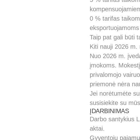
kompensuojamiems
0 % tarifas taiko
eksportuojamoms 
Taip pat gali būti 
Kiti nauji 2026 m.
Nuo 2026 m. įved
įmokoms. Mokestį 
privalomojo vairu
priemonė nėra nau
Jei norėtumėte su
susisiekite su mūs
ĮDARBINIMAS
Darbo santykius Li
aktai.
Gyventojų pajamų