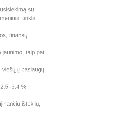
susisiekimą su
eniniai tinklai
jos, finansų
 jaunimo, taip pat
ų viešųjų paslaugų
 2,5–3,4 %
inančių išteklių,