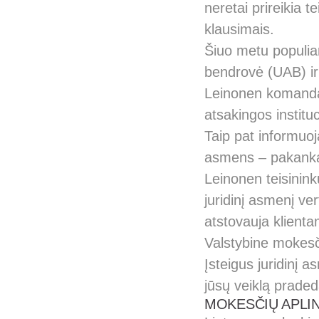
neretai prireikia t
klausimais.
Šiuo metu populiar
bendrovė (UAB) ir
Leinonen komanda 
atsakingos institu
Taip pat informuoja
asmens – pakanka 
Leinonen teisinink
juridinį asmenį ve
atstovauja klienta
Valstybine mokesči
Įsteigus juridinį a
jūsų veiklą praded
MOKESČIŲ APLI