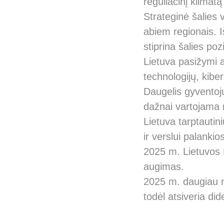
reguliacinį klimatą
Strateginė šalies 
abiem regionais. I
stiprina šalies poz
Lietuva pasižymi a
technologijų, kiber
Daugelis gyventojų
dažnai vartojama 
Lietuva tarptautin
ir verslui palankio
2025 m. Lietuvos
augimas.
2025 m. daugiau ne
todėl atsiveria did