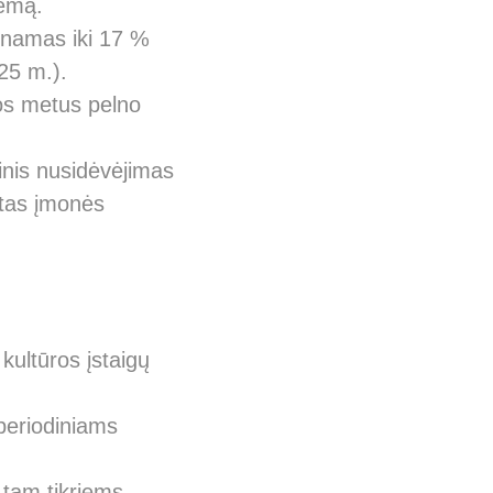
temą.
inamas iki 17 %
025 m.).
los metus pelno
nis nusidėvėjimas
urtas įmonės
ultūros įstaigų
periodiniams
 tam tikriems