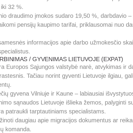
 iki 32 %.
inio draudimo įmokos sudaro 19,50 %, darbdavio –
 taikomi pensijų kaupimo tarifai, priklausomai nuo d
samesnės informacijos apie darbo užmokesčio skai
specialistus.
ARBINIMAS / GYVENIMAS LIETUVOJE (EXPAT)
ra Europos Sąjungos valstybė narė, atvykimas ir 
astesnis. Tačiau norint gyventi Lietuvoje ilgiau, gali 
entų.
ų gyvena Vilniuje ir Kaune – labiausiai išvystytuo
imo sąnaudos Lietuvoje išlieka žemos, palyginti su
yra patraukli tarptautiniams specialistams.
žinoti daugiau apie migracijos dokumentus ar reika
ūsų komanda.