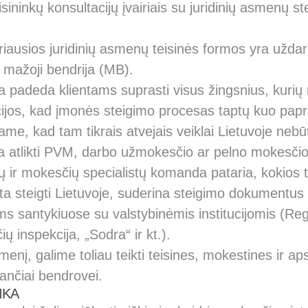
eisininkų konsultacijų įvairiais su juridinių asmenų st
iausios juridinių asmenų teisinės formos yra uždar
 mažoji bendrija (MB).
padeda klientams suprasti visus žingsnius, kurių 
cijos, kad įmonės steigimo procesas taptų kuo papr
me, kad tam tikrais atvejais veiklai Lietuvoje nebūti
atlikti PVM, darbo užmokesčio ar pelno mokesčio r
ų ir mokesčių specialistų komanda pataria, kokios 
rta steigti Lietuvoje, suderina steigimo dokumentus 
ms santykiuose su valstybinėmis institucijomis (Reg
ų inspekcija, „Sodra“ ir kt.).
smenį, galime toliau teikti teisines, mokestines ir a
ančiai bendrovei.
NKA