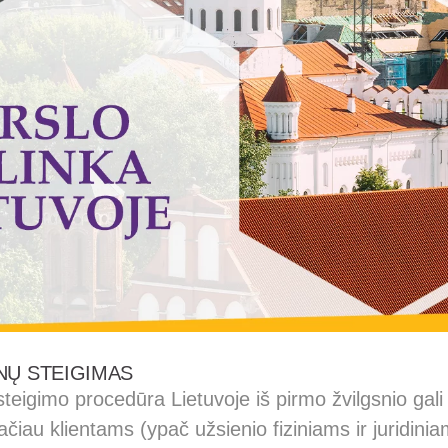
NŲ STEIGIMAS
teigimo procedūra Lietuvoje iš pirmo žvilgsnio gali
 tačiau klientams (ypač užsienio fiziniams ir juridi