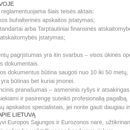
UVOJE
 reglamentuojama šiais teisės aktais:
kos buhalterinės apskaitos įstatymas;
tandartai arba Tarptautiniai finansinės atskaitomyb
 atskaitomybės įstatymas;
ų pagrįstumas yra itin svarbus – visos ūkinės oper
os dokumentais.
os dokumentus būtina saugoti nuo 10 iki 50 metų, t
 yra būtinas bet kuriai įmonei.
cinis pranašumas – asmeninis ryšys ir atsakingas
kiami ir pasirengę suteikti profesionalią pagalbą.
ų apskaitos specialistais, jei norite gauti daugiau i
APIE LIETUVĄ
tyvi Europos Sąjungos ir Eurozonos narė, užtikrinant