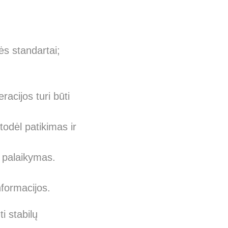
ės standartai;
acijos turi būti
odėl patikimas ir
 palaikymas.
nformacijos.
i stabilų