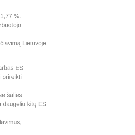
 1,77 %.
arbuotojo
čiavimą Lietuvoje,
darbas ES
prireikti
se šalies
 daugeliu kitų ES
lavimus,