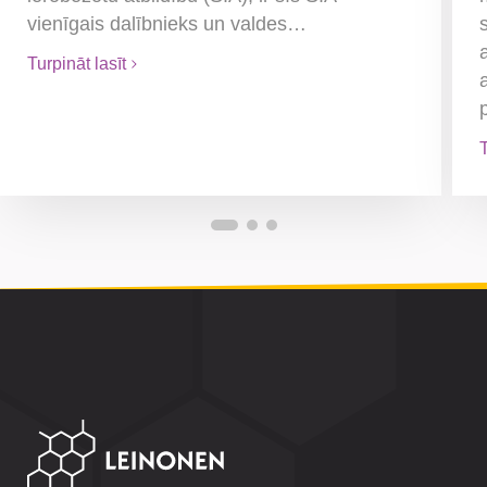
vienīgais dalībnieks un valdes…
Turpināt lasīt
T