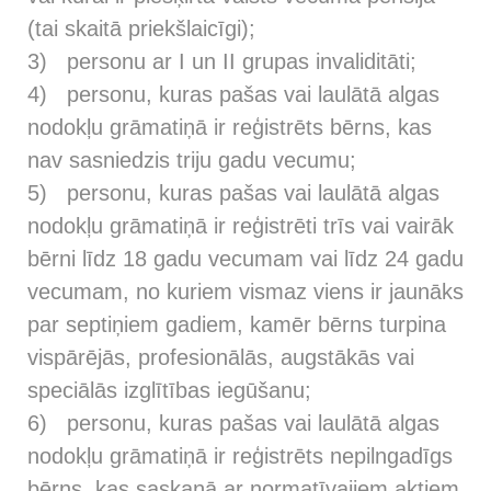
(tai skaitā priekšlaicīgi);
3) personu ar I un II grupas invaliditāti;
4) personu, kuras pašas vai laulātā algas
nodokļu grāmatiņā ir reģistrēts bērns, kas
nav sasniedzis triju gadu vecumu;
5) personu, kuras pašas vai laulātā algas
nodokļu grāmatiņā ir reģistrēti trīs vai vairāk
bērni līdz 18 gadu vecumam vai līdz 24 gadu
vecumam, no kuriem vismaz viens ir jaunāks
par septiņiem gadiem, kamēr bērns turpina
vispārējās, profesionālās, augstākās vai
speciālās izglītības iegūšanu;
6) personu, kuras pašas vai laulātā algas
nodokļu grāmatiņā ir reģistrēts nepilngadīgs
bērns, kas saskaņā ar normatīvajiem aktiem