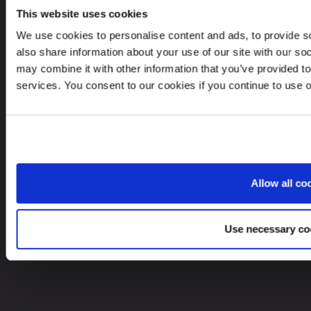
contact@leinonen.lv
This website uses cookies
Personas datu aizsardzības pārkāpuma gadījumā, lūdzu, rakstiet:
We use cookies to personalise content and ads, to provide so
dataprotection@leinonen.eu
also share information about your use of our site with our so
may combine it with other information that you’ve provided to
Leinonen SIA
services. You consent to our cookies if you continue to use 
Zala iela 1
LV-1010 Riga, Latvia
Allow all co
Vai lūkojies pēc pakalpojumiem citās valstīs?
Use necessary co
Latvia
LV