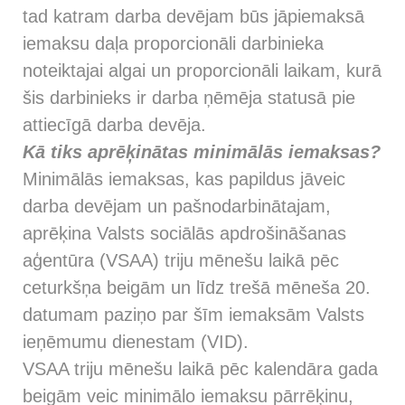
tad katram darba devējam būs jāpiemaksā
iemaksu daļa proporcionāli darbinieka
noteiktajai algai un proporcionāli laikam, kurā
šis darbinieks ir darba ņēmēja statusā pie
attiecīgā darba devēja.
Kā tiks aprēķinātas minimālās iemaksas?
Minimālās iemaksas, kas papildus jāveic
darba devējam un pašnodarbinātajam,
aprēķina Valsts sociālās apdrošināšanas
aģentūra (VSAA) triju mēnešu laikā pēc
ceturkšņa beigām un līdz trešā mēneša 20.
datumam paziņo par šīm iemaksām Valsts
ieņēmumu dienestam (VID).
VSAA triju mēnešu laikā pēc kalendāra gada
beigām veic minimālo iemaksu pārrēķinu,