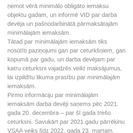
ņemot vērā minimālo obligāto iemaksu
objektu gadam, un informē VID par darba
devēja un pašnodarbinātā pārmaksātajām
minimālajām iemaksām.
Tātad par minimālajām iemaksām tiks
nosūtīti paziņojumi gan par ceturkšņiem, gan
kopumā par gadu, un darba devējam par
katru ceturksni vajadzēs veikt maksājumus,
lai izpildītu likuma prasību par minimālajām
iemaksām.
Pirmo informāciju par minimālajām
iemaksām darba devēji saņems pēc 2021.
gada 20. decembra – par šī gada trešo
ceturksni. Savukārt par 2021.gadu pārrēķinu
VSAA veiks līdz 2022. gada 23. martam.