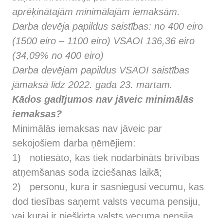
aprēķinātajām minimālajām iemaksām.
Darba devēja papildus saistības: no 400 eiro
(1500 eiro – 1100 eiro) VSAOI 136,36 eiro
(34,09% no 400 eiro)
Darba devējam papildus VSAOI saistības
jāmaksā līdz 2022. gada 23. martam.
Kādos gadījumos nav jāveic minimālās
iemaksas?
Minimālās iemaksas nav jāveic par
sekojošiem darba ņēmējiem:
1) notiesāto, kas tiek nodarbināts brīvības
atņemšanas soda izciešanas laikā;
2) personu, kura ir sasniegusi vecumu, kas
dod tiesības saņemt valsts vecuma pensiju,
vai kurai ir piešķirta valsts vecuma pensija