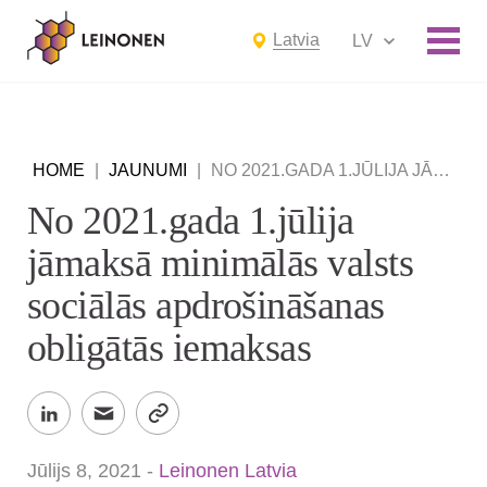
Latvia
LV
HOME
|
JAUNUMI
|
NO 2021.GADA 1.JŪLIJA JĀMAKSĀ MINIMĀLĀS VALSTS SOCIĀLĀS APDROŠINĀŠANAS OBLIGĀTĀS IEMAKSAS
No 2021.gada 1.jūlija
jāmaksā minimālās valsts
sociālās apdrošināšanas
obligātās iemaksas
Jūlijs 8, 2021
-
Leinonen Latvia