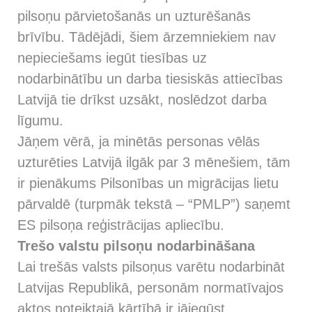
pilsoņu pārvietošanās un uzturēšanās
brīvību. Tādējādi, šiem ārzemniekiem nav
nepieciešams iegūt tiesības uz
nodarbinātību un darba tiesiskās attiecības
Latvijā tie drīkst uzsākt, noslēdzot darba
līgumu.
Jāņem vērā, ja minētās personas vēlās
uzturēties Latvijā ilgāk par 3 mēnešiem, tām
ir pienākums Pilsonības un migrācijas lietu
pārvaldē (turpmāk tekstā – “PMLP”) saņemt
ES pilsoņa reģistrācijas apliecību.
Trešo valstu pilsoņu nodarbināšana
Lai trešās valsts pilsoņus varētu nodarbināt
Latvijas Republikā, personām normatīvajos
aktos noteiktajā kārtībā ir jāiegūst