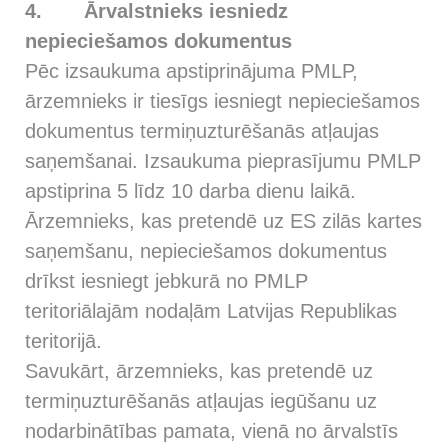
4.
Ārvalstnieks iesniedz
nepieciešamos dokumentus
Pēc izsaukuma apstiprinājuma PMLP,
ārzemnieks ir tiesīgs iesniegt nepieciešamos
dokumentus termiņuzturēšanās atļaujas
saņemšanai. Izsaukuma pieprasījumu PMLP
apstiprina 5 līdz 10 darba dienu laikā.
Ārzemnieks, kas pretendē uz ES zilās kartes
saņemšanu, nepieciešamos dokumentus
drīkst iesniegt jebkurā no PMLP
teritoriālajām nodaļām Latvijas Republikas
teritorijā.
Savukārt, ārzemnieks, kas pretendē uz
termiņuzturēšanās atļaujas iegūšanu uz
nodarbinātības pamata, vienā no ārvalstīs