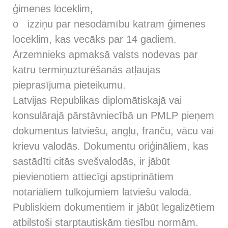
ģimenes loceklim,
o izziņu par nesodāmību katram ģimenes
loceklim, kas vecāks par 14 gadiem.
Ārzemnieks apmaksā valsts nodevas par
katru termiņuzturēšanās atļaujas
pieprasījuma pieteikumu.
Latvijas Republikas diplomātiskajā vai
konsulārajā pārstāvniecībā un PMLP pieņem
dokumentus latviešu, angļu, franču, vācu vai
krievu valodās. Dokumentu oriģināliem, kas
sastādīti citās svešvalodās, ir jābūt
pievienotiem attiecīgi apstiprinātiem
notariāliem tulkojumiem latviešu valodā.
Publiskiem dokumentiem ir jābūt legalizētiem
atbilstoši starptautiskām tiesību normām.