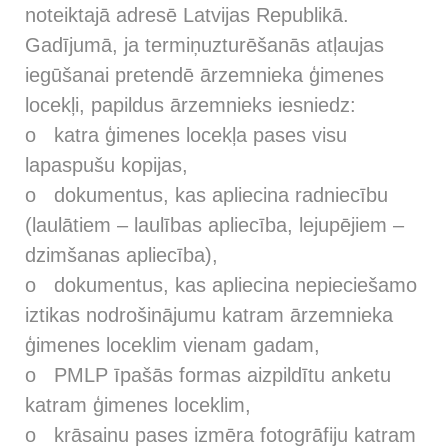
noteiktajā adresē Latvijas Republikā.
Gadījumā, ja termiņuzturēšanās atļaujas
iegūšanai pretendē ārzemnieka ģimenes
locekļi, papildus ārzemnieks iesniedz:
o katra ģimenes locekļa pases visu
lapaspušu kopijas,
o dokumentus, kas apliecina radniecību
(laulātiem – laulības apliecība, lejupējiem –
dzimšanas apliecība),
o dokumentus, kas apliecina nepieciešamo
iztikas nodrošinājumu katram ārzemnieka
ģimenes loceklim vienam gadam,
o PMLP īpašās formas aizpildītu anketu
katram ģimenes loceklim,
o krāsainu pases izmēra fotogrāfiju katram