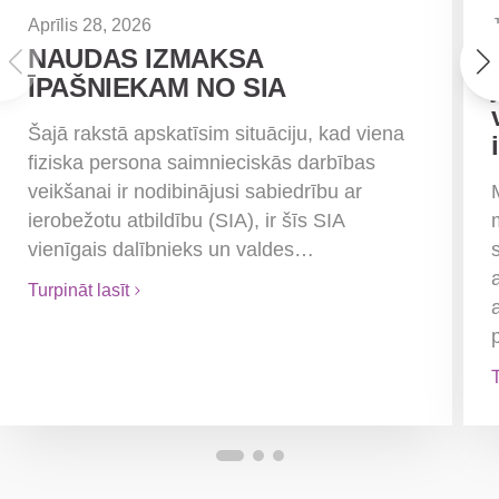
Aprīlis 28, 2026
NAUDAS IZMAKSA
ĪPAŠNIEKAM NO SIA
Šajā rakstā apskatīsim situāciju, kad viena
fiziska persona saimnieciskās darbības
veikšanai ir nodibinājusi sabiedrību ar
ierobežotu atbildību (SIA), ir šīs SIA
vienīgais dalībnieks un valdes…
Turpināt lasīt
T