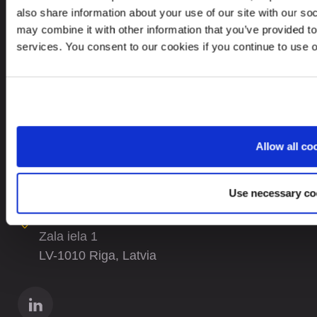
also share information about your use of our site with our so
Vietnes karte
may combine it with other information that you’ve provided to
services. You consent to our cookies if you continue to use 
KONTAKTI
+371 6732 3901
contact@leinonen.lv
Allow all co
Personas datu aizsardzības pārkāpuma gadījumā, lūdzu, rakstiet:
dataprotection@leinonen.eu
Use necessary co
Leinonen SIA
Zala iela 1
LV-1010 Riga, Latvia