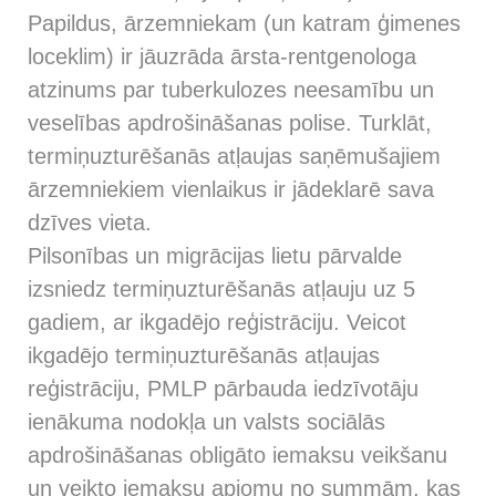
Papildus, ārzemniekam (un katram ģimenes
loceklim) ir jāuzrāda ārsta-rentgenologa
atzinums par tuberkulozes neesamību un
veselības apdrošināšanas polise. Turklāt,
termiņuzturēšanās atļaujas saņēmušajiem
ārzemniekiem vienlaikus ir jādeklarē sava
dzīves vieta.
Pilsonības un migrācijas lietu pārvalde
izsniedz termiņuzturēšanās atļauju uz 5
gadiem, ar ikgadējo reģistrāciju. Veicot
ikgadējo termiņuzturēšanās atļaujas
reģistrāciju, PMLP pārbauda iedzīvotāju
ienākuma nodokļa un valsts sociālās
apdrošināšanas obligāto iemaksu veikšanu
un veikto iemaksu apjomu no summām, kas