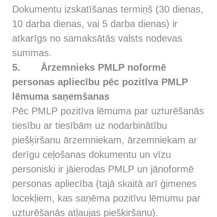
Dokumentu izskatīšanas termiņš (30 dienas,
10 darba dienas, vai 5 darba dienas) ir
atkarīgs no samaksātās valsts nodevas
summas.
5.
Ārzemnieks PMLP noformē
personas apliecību pēc pozitīva PMLP
lēmuma saņemšanas
Pēc PMLP pozitīva lēmuma par uzturēšanās
tiesību ar tiesībām uz nodarbinātību
piešķiršanu ārzemniekam, ārzemniekam ar
derīgu ceļošanas dokumentu un vīzu
personiski ir jāierodas PMLP un jānoformē
personas apliecība (tajā skaitā arī ģimenes
locekļiem, kas saņēma pozitīvu lēmumu par
uzturēšanās atļaujas piešķiršanu).