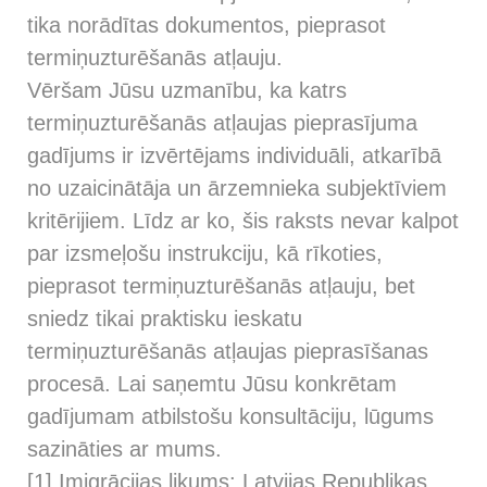
tika norādītas dokumentos, pieprasot
termiņuzturēšanās atļauju.
Vēršam Jūsu uzmanību, ka katrs
termiņuzturēšanās atļaujas pieprasījuma
gadījums ir izvērtējams individuāli, atkarībā
no uzaicinātāja un ārzemnieka subjektīviem
kritērijiem. Līdz ar ko, šis raksts nevar kalpot
par izsmeļošu instrukciju, kā rīkoties,
pieprasot termiņuzturēšanās atļauju, bet
sniedz tikai praktisku ieskatu
termiņuzturēšanās atļaujas pieprasīšanas
procesā. Lai saņemtu Jūsu konkrētam
gadījumam atbilstošu konsultāciju, lūgums
sazināties ar mums.
[1] Imigrācijas likums: Latvijas Republikas