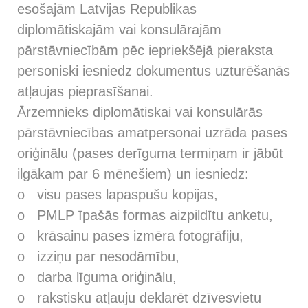
esošajām Latvijas Republikas
diplomātiskajām vai konsulārajām
pārstāvniecībām pēc iepriekšējā pieraksta
personiski iesniedz dokumentus uzturēšanās
atļaujas pieprasīšanai.
Ārzemnieks diplomātiskai vai konsulārās
pārstāvniecības amatpersonai uzrāda pases
oriģinālu (pases derīguma termiņam ir jābūt
ilgākam par 6 mēnešiem) un iesniedz:
o visu pases lapaspušu kopijas,
o PMLP īpašās formas aizpildītu anketu,
o krāsainu pases izmēra fotogrāfiju,
o izziņu par nesodāmību,
o darba līguma oriģinālu,
o rakstisku atļauju deklarēt dzīvesvietu