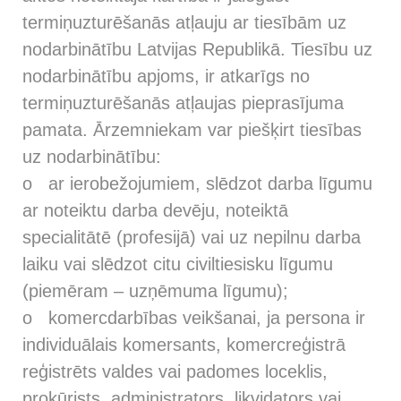
termiņuzturēšanās atļauju ar tiesībām uz
nodarbinātību Latvijas Republikā. Tiesību uz
nodarbinātību apjoms, ir atkarīgs no
termiņuzturēšanās atļaujas pieprasījuma
pamata. Ārzemniekam var piešķirt tiesības
uz nodarbinātību:
o ar ierobežojumiem, slēdzot darba līgumu
ar noteiktu darba devēju, noteiktā
specialitātē (profesijā) vai uz nepilnu darba
laiku vai slēdzot citu civiltiesisku līgumu
(piemēram – uzņēmuma līgumu);
o komercdarbības veikšanai, ja persona ir
individuālais komersants, komercreģistrā
reģistrēts valdes vai padomes loceklis,
prokūrists, administrators, likvidators vai