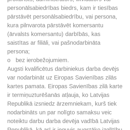
personālsabiedrības biedrs, kam ir tiesības
pārstāvēt personālsabiedrību, vai persona,
kura pilnvarota pārstāvēt komersantu
(ārvalsts komersantu) darbībās, kas
saistītas ar filiāli, vai pašnodarbināta
persona;
o bez ierobežojumiem.
Augsti kvalificētus darbiniekus darba devējs
var nodarbināt uz Eiropas Savienības zilās
kartes pamata. Eiropas Savienības zilā karte
ir termiņuzturēšanās atļauja, ko Latvijas
Republikā izsniedz ārzemniekam, kurš tiek
nodarbināts un par nolīgto samaksu veic
noteiktu darbu darba devēja vadībā Latvijas
Republikā, kā arī ir ieguvis augstāko izglītību