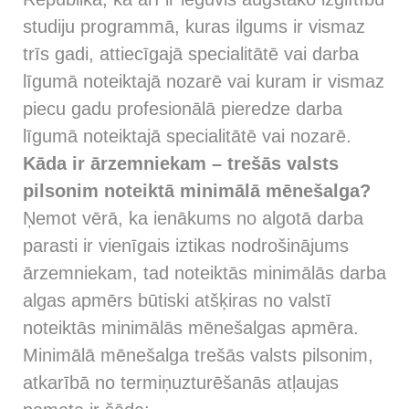
studiju programmā, kuras ilgums ir vismaz
trīs gadi, attiecīgajā specialitātē vai darba
līgumā noteiktajā nozarē vai kuram ir vismaz
piecu gadu profesionālā pieredze darba
līgumā noteiktajā specialitātē vai nozarē.
Kāda ir ārzemniekam – trešās valsts
pilsonim noteiktā minimālā mēnešalga?
Ņemot vērā, ka ienākums no algotā darba
parasti ir vienīgais iztikas nodrošinājums
ārzemniekam, tad noteiktās minimālās darba
algas apmērs būtiski atšķiras no valstī
noteiktās minimālās mēnešalgas apmēra.
Minimālā mēnešalga trešās valsts pilsonim,
atkarībā no termiņuzturēšanās atļaujas