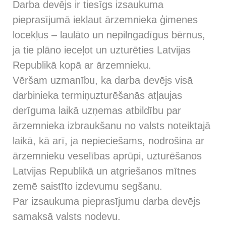
Darba devējs ir tiesīgs izsaukuma
pieprasījumā iekļaut ārzemnieka ģimenes
locekļus – laulāto un nepilngadīgus bērnus,
ja tie plāno ieceļot un uzturēties Latvijas
Republikā kopā ar ārzemnieku.
Vēršam uzmanību, ka darba devējs visā
darbinieka termiņuzturēšanās atļaujas
derīguma laikā uzņemas atbildību par
ārzemnieka izbraukšanu no valsts noteiktajā
laikā, kā arī, ja nepieciešams, nodrošina ar
ārzemnieku veselības aprūpi, uzturēšanos
Latvijas Republikā un atgriešanos mītnes
zemē saistīto izdevumu segšanu.
Par izsaukuma pieprasījumu darba devējs
samaksā valsts nodevu.