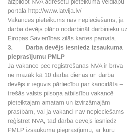
aizpildot NVA adresētu pieteikuma veidlapu
portālā
http://www.latvija.lv/
Vakances pieteikums nav nepieciešams, ja
darba devējs plāno nodarbināt darbinieku uz
Eiropas Savienības zilās kartes pamata.
3.
Darba devējs iesniedz izsaukuma
pieprasījumu PMLP
Ja vakance pēc reģistrēšanas NVA ir brīva
ne mazāk kā 10 darba dienas un darba
devējs ir ieguvis pārliecību par kandidāta –
trešās valsts pilsoņa atbilstību vakancē
pieteiktajam amatam un izvirzāmajām
prasībām, vai ja vakanci nav nepieciešams
reģistrēt NVA, tad darba devējs iesniedz
PMLP izsaukuma pieprasījumu, ar kuru