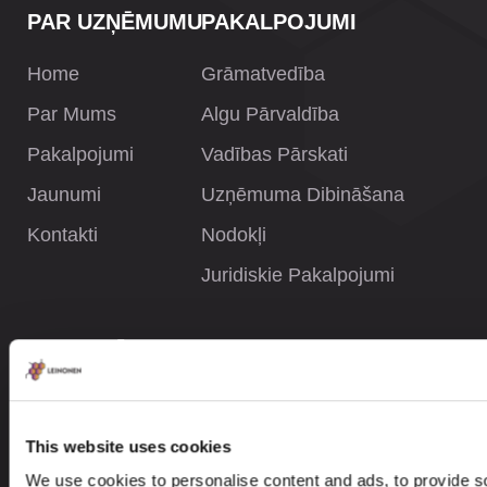
PAR UZŅĒMUMU
PAKALPOJUMI
Home
Grāmatvedība
Par Mums
Algu Pārvaldība
Pakalpojumi
Vadības Pārskati
Jaunumi
Uzņēmuma Dibināšana
Kontakti
Nodokļi
Juridiskie Pakalpojumi
INFORMĀCIJA
Privacy Policy
Whistleblower Policy
This website uses cookies
We use cookies to personalise content and ads, to provide so
Careers