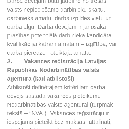
Darba devējam būtu jādefinē no trešās
valsts nepieciešamo darbinieku skaitu,
darbinieka amatu, darba izpildes vietu un
darba algu. Darba devējam ir jānosaka
prasības potenciālā darbinieka kandidāta
kvalifikācijai katram amatam – izglītība, vai
darba pieredze noteiktajā amatā.
2.
Vakances reģistrācija Latvijas
Republikas Nodarbinātības valsts
aģentūrā (kad atbilstoši)
Atbilstoši definētajiem kritērijiem darba
devējs sastāda vakances pieteikumu
Nodarbinātības valsts aģentūrai (turpmāk
tekstā – “NVA”). Vakances reģistrāciju ir
iespējams pieteikt bez maksas, attālināti,