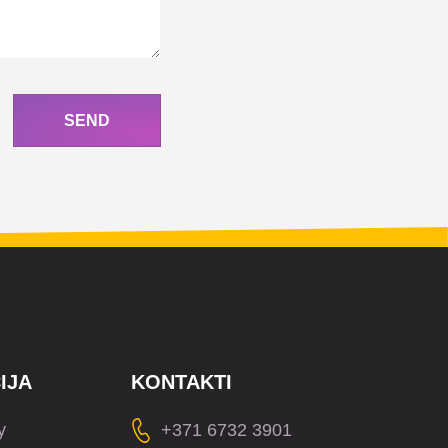
SEND
IJA
KONTAKTI
y
+371 6732 3901