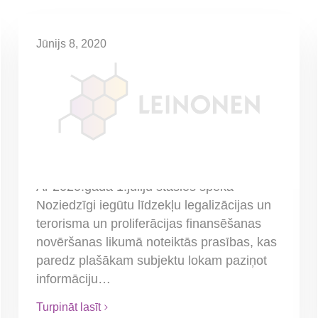
Jūnijs 8, 2020
Stāsies spēkā pienākums
ārvalstu komersantu filiālēm,
pārstāvniecībām un
pastāvīgajām pārstāvniecībām
paziņot par to patiesā labuma
guvējiem
Ar 2020.gada 1.jūliju stāsies spēkā
Noziedzīgi iegūtu līdzekļu legalizācijas un
terorisma un proliferācijas finansēšanas
novēršanas likumā noteiktās prasības, kas
paredz plašākam subjektu lokam paziņot
informāciju…
Turpināt lasīt