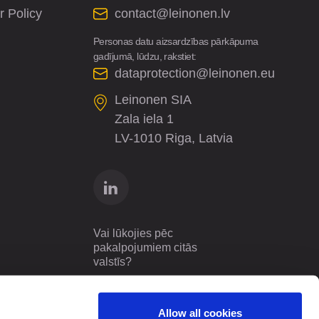
r Policy
contact@leinonen.lv
Personas datu aizsardzības pārkāpuma
gadījumā, lūdzu, rakstiet:
dataprotection@leinonen.eu
Leinonen SIA
Zala iela 1
LV-1010 Riga, Latvia
Vai lūkojies pēc
pakalpojumiem citās
valstīs?
Latvia
LV
Allow all cookies