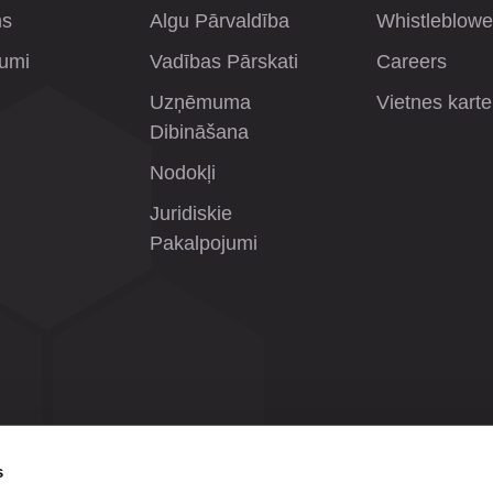
ms
Algu Pārvaldība
Whistleblowe
jumi
Vadības Pārskati
Careers
Uzņēmuma
Vietnes karte
Dibināšana
Nodokļi
Juridiskie
Pakalpojumi
s