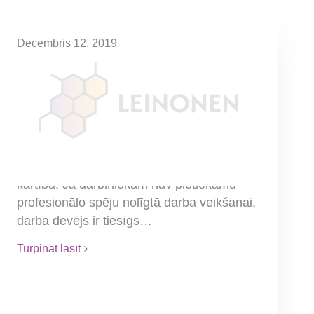
Decembris 12, 2019
Darba attiecību izbeigšana
gadījumos, kad darbiniekam
nav pietiekamu profesionālo
spēju nolīgtā darba veikšanai
Darba līguma izbeigšana ir atļauta tikai
Darba likumā noteiktos gadījumos un
kārtībā. Ja darbiniekam nav pietiekamu
profesionālo spēju nolīgtā darba veikšanai,
darba devējs ir tiesīgs…
Turpināt lasīt