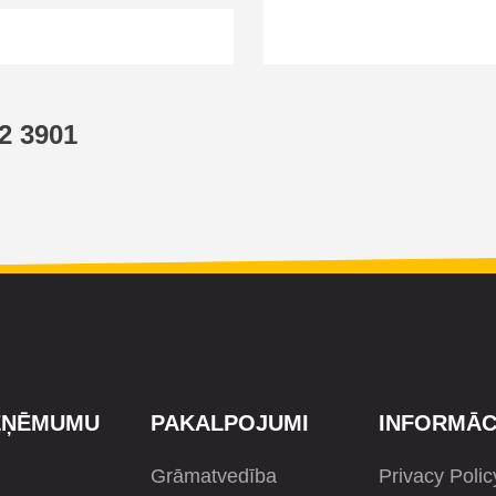
2 3901
ZŅĒMUMU
PAKALPOJUMI
INFORMĀC
Grāmatvedība
Privacy Polic