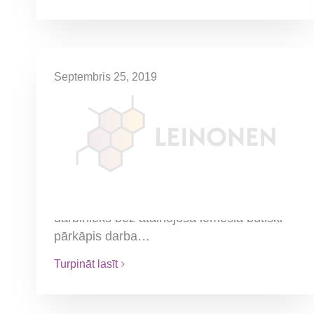
Septembris 25, 2019
Darba līguma izbeigšana
darbinieka būtiska pārkāpuma
gadījumā
Darba līguma izbeigšana ir atļauta tikai
Darba likumā noteiktos gadījumos un
kārtībā. Viens no šādiem gadījumiem ir, ja
darbinieks bez atainojoša iemesla būtiski
pārkāpis darba…
Turpināt lasīt