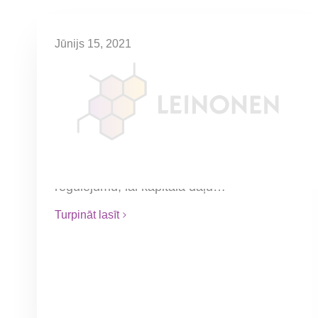
Jūnijs 15, 2021
Nodokļi akciju opcijām un
kapitāla daļu pirkumu tiesībām
Ar 2021.gada 12.janvāri spēkā stājās
grozījumi Komerclikumā (KL) un likumā
“Par iedzīvotāju ienākuma nodokli”
(turpmāk – IIN likums) ar mērķi radīt
regulējumu, lai kapitāla daļu…
Turpināt lasīt