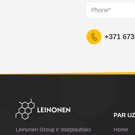
+371 673
PAR U
Leinonen Group ir starptautisks
Home