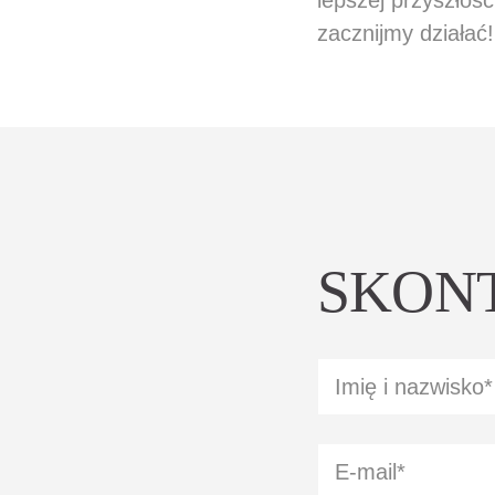
lepszej przyszłości
zacznijmy działać!
SKONT