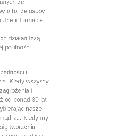
zanych ze
y o to, że osoby
oufne informacje
ch działań leżą
j poufności
zędności i
owe. Kiedy wszyscy
zagrożenia i
uż od ponad 30 lat
ybierając nasze
 mądrze. Kiedy my
się tworzeniu