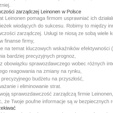
niej.
czości zarządczej Leinonen w Polsce
at Leinonen pomaga firmom usprawniać ich działal
cieżek wiodących do sukcesu. Robimy to między i
czości zarządczej. Usługi te niosą ze sobą wiele k
w finanse firmy,
je na temat kluczowych wskaźników efektywności (
ia bardziej precyzyjnych prognoz,
 z obowiązku sprawozdawczego wobec różnych inte
ego reagowania na zmiany na rynku,
j precyzyjnego budżetu na przyszłość,
ażanie i eliminowanie strat.
 swoją sprawozdawczość zarządczą firmie Leinone
c, że Twoje poufne informacje są w bezpiecznych 
zekiwać