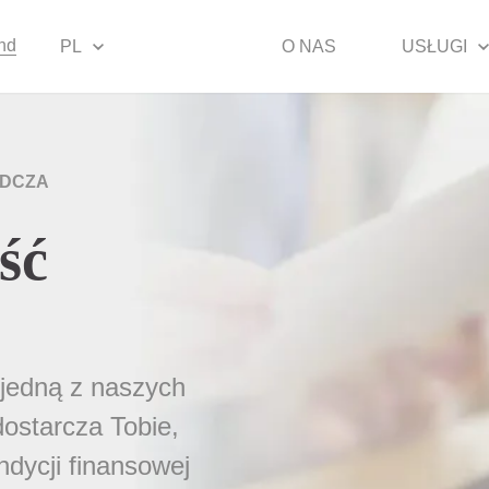
nd
PL
O NAS
USŁUGI
DCZA
ść
jedną z naszych
ostarcza Tobie,
ndycji finansowej