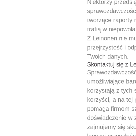
Niektórzy przedsi
sprawozdawczością
tworzące raporty 
trafią w niepowoł
Z Leinonen nie mu
przejrzystość i o
Twoich danych.
Skontaktuj się z L
Sprawozdawczość 
umożliwiające bar
korzystają z tych
korzyści, a na te
pomaga firmom sz
doświadczenie w 
zajmujemy się sk