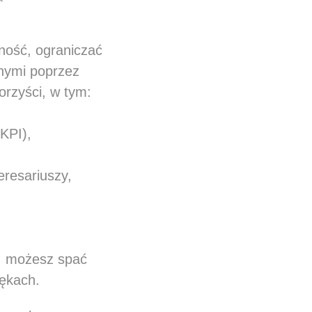
ność, ograniczać
nnymi poprzez
orzyści, w tym:
KPI),
resariuszy,
n, możesz spać
rękach.