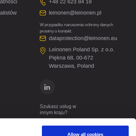
watności
+48 22 623 84 18
alistów
leinonen@leinonen.pl
W przypadku naruszenia ochrony danych
prosimy o kontakt:
dataprotection@leinonen.eu
Leinonen Poland Sp. z o.o.
Piękna 68, 00-672
Warszawa, Poland
Szukasz usług w
innym kraju?
Poland
PL
Allow all cookies