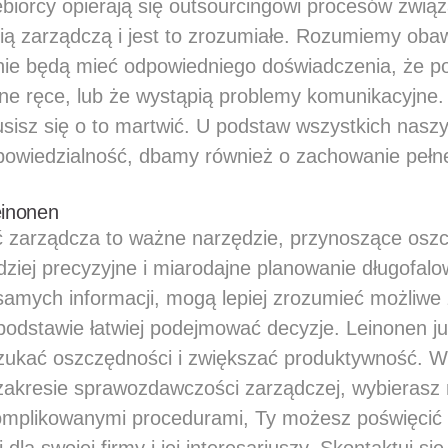
ębiorcy opierają się outsourcingowi procesów zwią
 zarządczą i jest to zrozumiałe. Rozumiemy obaw
nie będą mieć odpowiedniego doświadczenia, że p
ane ręce, lub że wystąpią problemy komunikacyjne.
sisz się o to martwić. U podstaw wszystkich naszy
dpowiedzialność, dbamy również o zachowanie pełne
einonen
zarządcza to ważne narzędzie, przynoszące oszc
dziej precyzyjne i miarodajne planowanie długofal
 samych informacji, mogą lepiej zrozumieć możliwe 
j podstawie łatwiej podejmować decyzje. Leinonen j
ukać oszczędności i zwiększać produktywność. W
zakresie sprawozdawczości zarządczej, wybierasz
omplikowanymi procedurami, Ty możesz poświęcić 