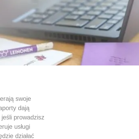
ierają swoje
porty dają
 jeśli prowadzisz
ruje usługi
dzie działać