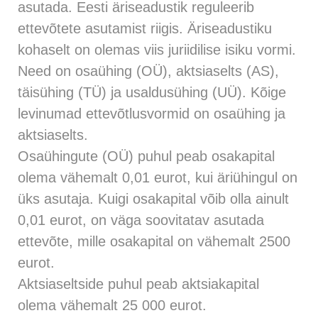
asutada. Eesti äriseadustik reguleerib
ettevõtete asutamist riigis. Äriseadustiku
kohaselt on olemas viis juriidilise isiku vormi.
Need on osaühing (OÜ), aktsiaselts (AS),
täisühing (TÜ) ja usaldusühing (UÜ). Kõige
levinumad ettevõtlusvormid on osaühing ja
aktsiaselts.
Osaühingute (OÜ) puhul peab osakapital
olema vähemalt 0,01 eurot, kui äriühingul on
üks asutaja. Kuigi osakapital võib olla ainult
0,01 eurot, on väga soovitatav asutada
ettevõte, mille osakapital on vähemalt 2500
eurot.
Aktsiaseltside puhul peab aktsiakapital
olema vähemalt 25 000 eurot.