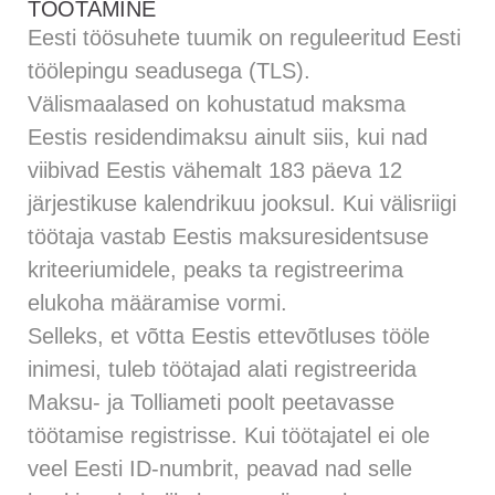
TÖÖTAMINE
Eesti töösuhete tuumik on reguleeritud Eesti
töölepingu seadusega (TLS).
Välismaalased on kohustatud maksma
Eestis residendimaksu ainult siis, kui nad
viibivad Eestis vähemalt 183 päeva 12
järjestikuse kalendrikuu jooksul. Kui välisriigi
töötaja vastab Eestis maksuresidentsuse
kriteeriumidele, peaks ta registreerima
elukoha määramise vormi.
Selleks, et võtta Eestis ettevõtluses tööle
inimesi, tuleb töötajad alati registreerida
Maksu- ja Tolliameti poolt peetavasse
töötamise registrisse. Kui töötajatel ei ole
veel Eesti ID-numbrit, peavad nad selle