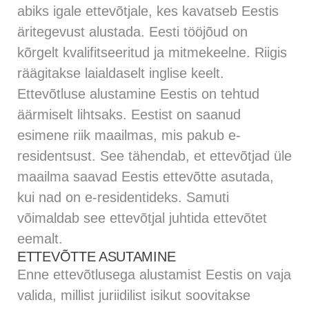
abiks igale ettevõtjale, kes kavatseb Eestis
äritegevust alustada. Eesti tööjõud on
kõrgelt kvalifitseeritud ja mitmekeelne. Riigis
räägitakse laialdaselt inglise keelt.
Ettevõtluse alustamine Eestis
on tehtud
äärmiselt lihtsaks. Eestist on saanud
esimene riik maailmas, mis pakub e-
residentsust. See tähendab, et ettevõtjad üle
maailma saavad Eestis ettevõtte asutada,
kui nad on e-residentideks. Samuti
võimaldab see ettevõtjal juhtida ettevõtet
eemalt.
ETTEVÕTTE ASUTAMINE
Enne ettevõtlusega alustamist Eestis on vaja
valida, millist juriidilist isikut soovitakse