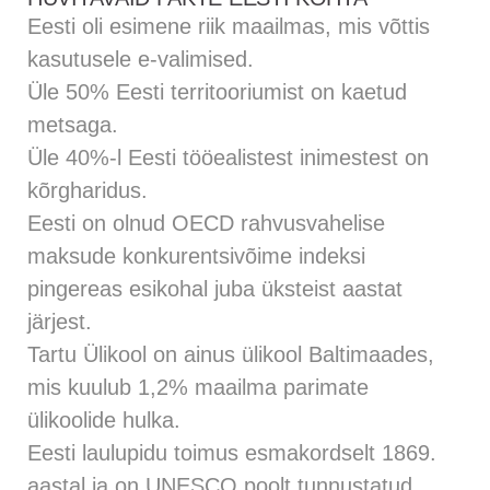
Eesti oli esimene riik maailmas, mis võttis
kasutusele e-valimised.
Üle 50% Eesti territooriumist on kaetud
metsaga.
Üle 40%-l Eesti tööealistest inimestest on
kõrgharidus.
Eesti on olnud OECD rahvusvahelise
maksude konkurentsivõime indeksi
pingereas esikohal juba üksteist aastat
järjest.
Tartu Ülikool on ainus ülikool Baltimaades,
mis kuulub 1,2% maailma parimate
ülikoolide hulka.
Eesti laulupidu toimus esmakordselt 1869.
aastal ja on UNESCO poolt tunnustatud