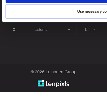
Use necessary co
Otsite teenust teisest riigist?
Estonia
ET
© 2026 Leinonen Group