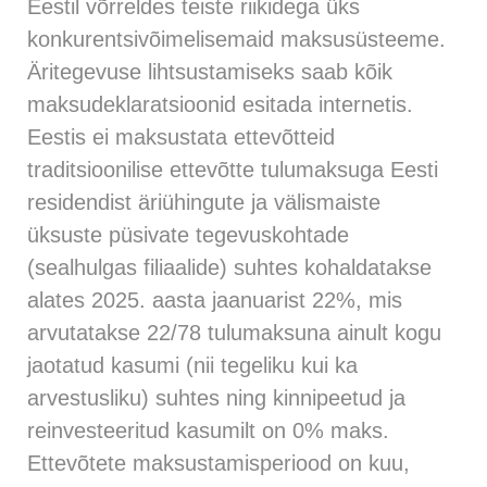
Eestil võrreldes teiste riikidega üks
konkurentsivõimelisemaid maksusüsteeme.
Äritegevuse lihtsustamiseks saab kõik
maksudeklaratsioonid esitada internetis.
Eestis ei maksustata ettevõtteid
traditsioonilise ettevõtte tulumaksuga Eesti
residendist äriühingute ja välismaiste
üksuste püsivate tegevuskohtade
(sealhulgas filiaalide) suhtes kohaldatakse
alates 2025. aasta jaanuarist 22%, mis
arvutatakse 22/78 tulumaksuna ainult kogu
jaotatud kasumi (nii tegeliku kui ka
arvestusliku) suhtes ning kinnipeetud ja
reinvesteeritud kasumilt on 0% maks.
Ettevõtete maksustamisperiood on kuu,