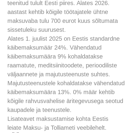
teenitud tulult Eesti piires. Alates 2026.
aastast kehtib kõigile töötajatele ühtne
maksuvaba tulu 700 eurot kuus sõltumata
sissetuleku suurusest.
Alates 1. juulist 2025 on Eestis standardne
käibemaksumäär 24%. Vähendatud
käibemaksumäära 9% kohaldatakse
raamatute, meditsiinitoodete, perioodiliste
väljaannete ja majutusteenuste suhtes.
Majutusteenustele kohaldatakse vähendatud
käibemaksumäära 13%. 0% määr kehtib
kõigile rahvusvahelise äritegevusega seotud
kaupadele ja teenustele.
Lisateavet maksustamise kohta Eestis
leiate
Maksu- ja Tolliameti
veebilehelt.