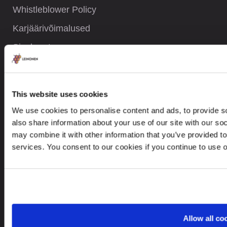
Whistleblower Policy
Karjäärivõimalused
Sisukaart
KONTAKTID
This website uses cookies
We use cookies to personalise content and ads, to provide so
+372 61 17 700
also share information about your use of our site with our so
may combine it with other information that you’ve provided to
contact@leinonen.ee
services. You consent to our cookies if you continue to use 
Andmetega seotud rikkumise korral võtke palun ühendust:
dataprotection@leinonen.eu
Leinonen OÜ
Põhja pst. 25, 10415
Allow all co