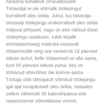
hankima kohalikult omavalitsuselt.
Tööandjal ei ole võimalik töölepingut
korraliselt üles öelda. Juhul, kui tööandja
otsustab töölepingu erakorraliselt üles öelda
mõjuval põhjusel, nagu on ette nähtud Eesti
töölepingu seaduses, tuleb kirjalik
etteteatamisaeg määrata vastavalt
tööperioodile ning see varieerub 15 päevast
isikute puhul, kelle tööperiood on alla aasta,
kuni 90 päevani isikute puhul, kes on
töötanud ettevõttes üle kümne aasta.
Töötaja võib tähtajatult sõlmitud töölepingu
igal ajal tavapäraselt üles öelda, teatades
sellest vähemalt 30 kalendripäeva ette
taasesitamist võimaldavas vormis.