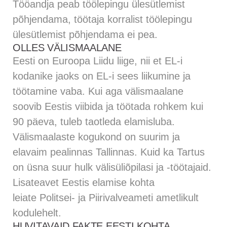
Tööandja peab töölepingu ülesütlemist
põhjendama, töötaja korralist töölepingu
ülesütlemist põhjendama ei pea.
OLLES VÄLISMAALANE
Eesti on Euroopa Liidu liige, nii et EL-i
kodanike jaoks on EL-i sees liikumine ja
töötamine vaba. Kui aga välismaalane
soovib Eestis viibida ja töötada rohkem kui
90 päeva, tuleb taotleda elamisluba.
Välismaalaste kogukond on suurim ja
elavaim pealinnas Tallinnas. Kuid ka Tartus
on üsna suur hulk välisüliõpilasi ja -töötajaid.
Lisateavet Eestis elamise kohta
leiate
Politsei- ja Piirivalveameti
ametlikult
kodulehelt.
HUVITAVAID FAKTE EESTI KOHTA