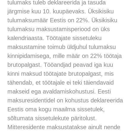
tulumaks tuleb deklareerida ja tasuda
järgmise kuu 10. kuupäevaks. Üksikisiku
tulumaksumäär Eestis on 22%. Üksikisiku
tulumaksu maksustamisperiood on üks
kalendriaasta. Töötajate sissetuleku
maksustamine toimub üldjuhul tulumaksu
kinnipidamisega, mille määr on 22% töötaja
brutopalgast. Tööandjad peavad iga kuu
kinni maksud töötajate brutopalgast, mis
tähendab, et töötajale ei teki täiendavaid
makseid ega avaldamiskohustusi. Eesti
maksuresidentidel on kohustus deklareerida
Eestis oma kogu maailma sissetulek,
sõltumata sissetulekute päritolust.
Mitteresidente maksustatakse ainult nende