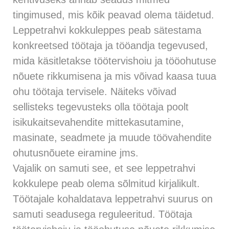
tingimused, mis kõik peavad olema täidetud.
Leppetrahvi kokkuleppes peab sätestama
konkreetsed töötaja ja tööandja tegevused,
mida käsitletakse töötervishoiu ja tööohutuse
nõuete rikkumisena ja mis võivad kaasa tuua
ohu töötaja tervisele. Näiteks võivad
sellisteks tegevusteks olla töötaja poolt
isikukaitsevahendite mittekasutamine,
masinate, seadmete ja muude töövahendite
ohutusnõuete eiramine jms.
Vajalik on samuti see, et see leppetrahvi
kokkulepe peab olema sõlmitud kirjalikult.
Töötajale kohaldatava leppetrahvi suurus on
samuti seadusega reguleeritud. Töötaja