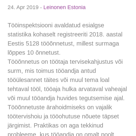
24. Apr 2019
-
Leinonen Estonia
Tööinspektsiooni avaldatud esialgse
statistika kohaselt registreeriti 2018. aastal
Eestis 5128 tööõnnetust, millest surmaga
lõppes 10 õnnetust.
Tööõnnetus on töötaja tervisekahjustus või
surm, mis toimus tööandja antud
tööülesannet täites või muul tema loal
tehtaval tööl, tööaja hulka arvataval vaheajal
või muul tööandja huvides tegutsemise ajal.
Tööõnnetuste ärahoidmiseks on vajalik
töötervishoiu ja tööohutuse nõuete täpset
järgimist. Praktikas on aga tekkinud
probleeme, kus tööandja on omalt poolt