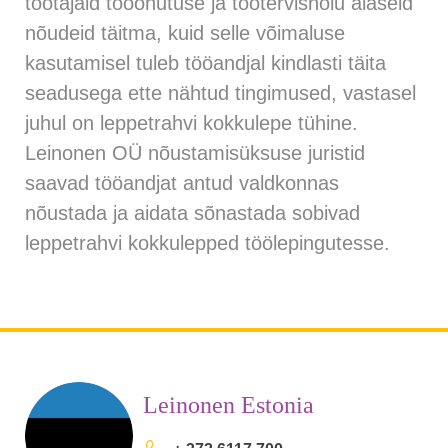
töötajaid tööohutuse ja töötervishoiu alaseid
nõudeid täitma, kuid selle võimaluse
kasutamisel tuleb tööandjal kindlasti täita
seadusega ette nähtud tingimused, vastasel
juhul on leppetrahvi kokkulepe tühine.
Leinonen OÜ nõustamisüksuse juristid
saavad tööandjat antud valdkonnas
nõustada ja aidata sõnastada sobivad
leppetrahvi kokkulepped töölepingutesse.
Leinonen Estonia