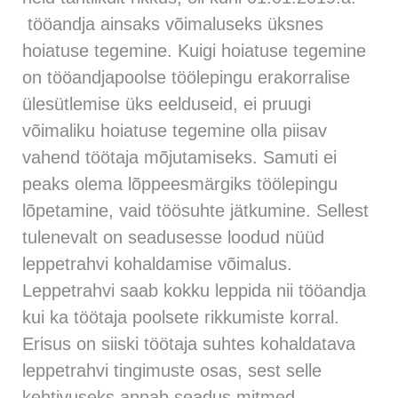
tööandja ainsaks võimaluseks üksnes
hoiatuse tegemine. Kuigi hoiatuse tegemine
on tööandjapoolse töölepingu erakorralise
ülesütlemise üks eelduseid, ei pruugi
võimaliku hoiatuse tegemine olla piisav
vahend töötaja mõjutamiseks. Samuti ei
peaks olema lõppeesmärgiks töölepingu
lõpetamine, vaid töösuhte jätkumine. Sellest
tulenevalt on seadusesse loodud nüüd
leppetrahvi kohaldamise võimalus.
Leppetrahvi saab kokku leppida nii tööandja
kui ka töötaja poolsete rikkumiste korral.
Erisus on siiski töötaja suhtes kohaldatava
leppetrahvi tingimuste osas, sest selle
kehtivuseks annab seadus mitmed