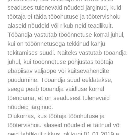
seaduses tulenevaid nõuded järginud, kuid
töötaja ei täida tööohutuse ja töötervishoiu
alaseid nõudeid või rikub neid teadlikult.
Tööandja vastutab tööõnnetuse korral juhul,
kui on tööõnnetusega tekkinud kahju
tekitamises süüdi. Näiteks vastutab tööandja
juhul, kui tööõnnetuse põhjustas töötaja
ebapiisav väljaõpe või kaitsevahendite
puudumine. Tööandja süüd eeldatakse,
seega peab tööandja vaidluse korral
tõendama, et on seadusest tulenevaid
nõudeid järginud.
Olukorras, kus töötaja tööohutuse ja
töötervishoiu alaseid nõudeid ei täitnud või
neid tahtlikult rikkus, oli kuni 01.01.2019.a.