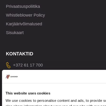
Privaatsuspoliitika
Whistleblower Policy
Karjäärivõimalused
Sisukaart
KONTAKTID
+372 61 17 700
contact@leinonen.ee
Andmetega seotud rikkumise korral võtke palun ühendust:
dataprotection@leinonen.eu
This website uses cookies
Leinonen OÜ
We use cookies to personalise content and ads, to provide so
Põhja pst. 25, 10415