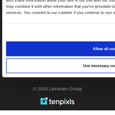
also share information about your use of our site with our so
may combine it with other information that you’ve provided to
services. You consent to our cookies if you continue to use 
Otsite teenust teisest riigist?
Estonia
ET
Allow all co
Use necessary co
© 2026 Leinonen Group