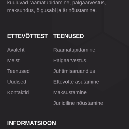
kuuluvad raamatupidamine, palgaarvestus,
maksundus, õigusabi ja ärinõustamine.
ETTEVÕTTEST
TEENUSED
Avaleht
Raamatupidamine
Meist
Palgaarvestus
Teenused
Juhtimisaruandlus
Uudised
Ettevõtte asutamine
Kontaktid
Maksustamine
Juriidiline nõustamine
INFORMATSIOON