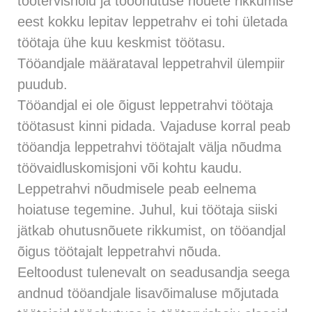
töötervishoiu ja tööohutuse nõuete rikkumise
eest kokku lepitav leppetrahv ei tohi ületada
töötaja ühe kuu keskmist töötasu.
Tööandjale määrataval leppetrahvil ülempiir
puudub.
Tööandjal ei ole õigust leppetrahvi töötaja
töötasust kinni pidada. Vajaduse korral peab
tööandja leppetrahvi töötajalt välja nõudma
töövaidluskomisjoni või kohtu kaudu.
Leppetrahvi nõudmisele peab eelnema
hoiatuse tegemine. Juhul, kui töötaja siiski
jätkab ohutusnõuete rikkumist, on tööandjal
õigus töötajalt leppetrahvi nõuda.
Eeltoodust tulenevalt on seadusandja seega
andnud tööandjale lisavõimaluse mõjutada