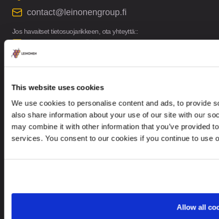
contact@leinonengroup.fi
Jos havaitset tietosuojarikkeen, ota yhteyttä::
dataprotection@leinonen.eu
Leinonen Suomi Oy
Malminkaari 23 A, 00700 Finland
This website uses cookies
We use cookies to personalise content and ads, to provide so
also share information about your use of our site with our so
may combine it with other information that you’ve provided to
services. You consent to our cookies if you continue to use 
Etsitkö palvelua toisesta maasta?
Finland
FI
Allow all co