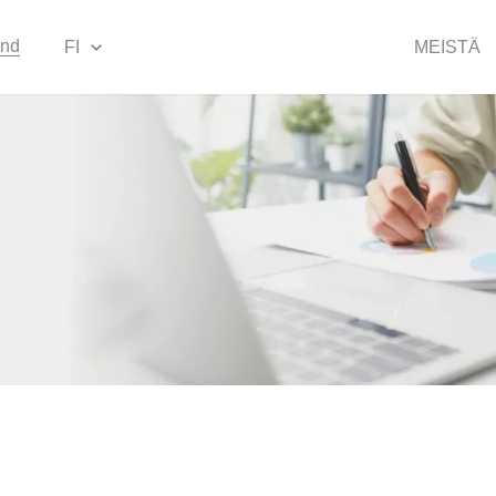
and
FI
MEISTÄ