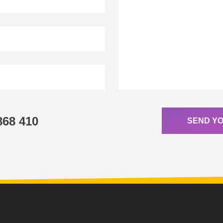
868 410
SEND Y