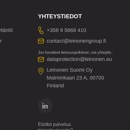
YHTEYSTIEDOT
ytäntö
+358 9 5868 410
r
contact@leinonengroup.fi
Jos havaitset tietosuojarikkeen, ota yhteyttä::
dataprotection@leinonen.eu
Leinonen Suomi Oy
Malminkaari 23 A, 00700
Finland
Etsitkö palvelua