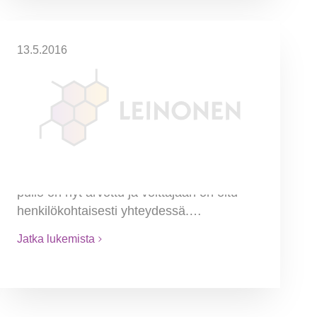
13.5.2016
Kiitos kaikille jotka vierailivat
luonamme Yritysten Stadi –
tapahtumassa
Järjestämämme arvonta herätti myös
paljon kiinnostusta ja Onnetar on yhden
heistä jo voittajaksi valinnutkin! Samppanja
pullo on nyt arvottu ja voittajaan on oltu
henkilökohtaisesti yhteydessä.…
Jatka lukemista