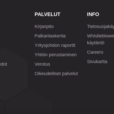
PALVELUT
INFO
Kirjanpito
Tietosuojakä
Palkanlaskenta
Whistleblowe
käytäntö
Yritysjohdon raportit
Careers
Yhtiön perustaminen
Sivukartta
edot
Verotus
Oikeudelliset palvelut