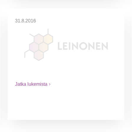
31.8.2016
Tehotilit on nyt Leinonen!
Tehotilit Oy on asiantunteva, auktorisoitu
tilitoimisto Helsingissä. Toimisto perustettiin
jo vuonna 1989 ja se palvelee suomalaisia
ja kansainvälisiä PK-yrityksiä. Olemme osa
kansainvälistä Leinonen Groupia, joka…
Jatka lukemista