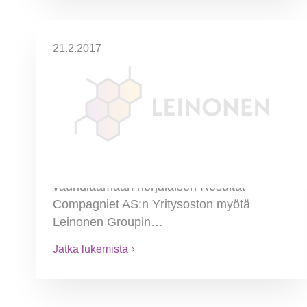
21.2.2017
Leinonen Group kasvaa
Norjassa
Tiedotusvälineille 14.2.2017 Julkaisuvapaa
Leinonen Group jatkaa vahvaa
kasvustrategiaansa ja vahvisti asemaansa
ostamalla Norjan toimintojensa kasvua
vauhdittamaan norjalaisen Resultat
Compagniet AS:n Yritysoston myötä
Leinonen Groupin…
Jatka lukemista