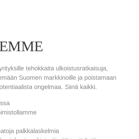
EEMME
ityksille tehokkaita ulkoistusratkaisuja,
äsemään Suomen markkinoille ja poistamaan
entiaalista ongelmaa. Siinä kaikki.
assa
oimistollamme
atoja palkkalaskelmia