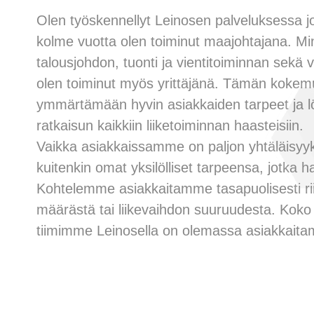
Olen työskennellyt Leinosen palveluksessa jo yl
kolme vuotta olen toiminut maajohtajana. M
talousjohdon, tuonti ja vientitoiminnan sekä v
olen toiminut myös yrittäjänä. Tämän kokem
ymmärtämään hyvin asiakkaiden tarpeet ja 
ratkaisun kaikkiin liiketoiminnan haasteisiin.
Vaikka asiakkaissamme on paljon yhtäläisyyks
kuitenkin omat yksilölliset tarpeensa, jotka
Kohtelemme asiakkaitamme tasapuolisesti ri
määrästä tai liikevaihdon suuruudesta. Kok
tiimimme Leinosella on olemassa asiakkait