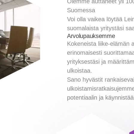
Olemme auttaneet yli 100
Suomessa
Voi olla vaikea löytää L
suomalaista yritystäsi s
Arvolupauksemme
Kokeneista liike-elämän 
erinomaisesti suorittamaa
yrityksestäsi ja määrittäm
ulkoistaa.
Sano hyvästit rankaiseval
ulkoistamisratkaisujemme
potentiaalin ja käynnistä