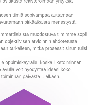
 asiakasta rekisteröimään yrityksiä
einosen tiimiä sopivampaa auttamaan
aavuttamaan pitkäaikaista menestystä.
ammattilaisista muodostuva tiimimme sopii
n objektiivisen arvioinnin ehdotetusta
ään tarkalleen, mitkä prosessit sinun tulisi
le oppimiskäyrälle, koska liiketoiminnan
 avulla voit hyödyntää ideasi koko
ä toiminnan päivästä 1 alkaen.