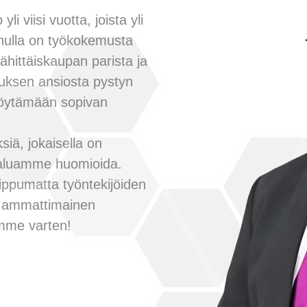
i viisi vuotta, joista yli
inulla on työkokemusta
ähittäiskaupan parista ja
uksen ansiosta pystyn
löytämään sopivan
iä, jokaisella on
 haluamme huomioida.
ippumatta työntekijöiden
o ammattimainen
amme varten!