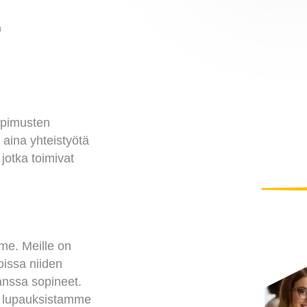
sopimusten
aina yhteistyötä
jotka toimivat
me. Meille on
oissa niiden
anssa sopineet.
 lupauksistamme