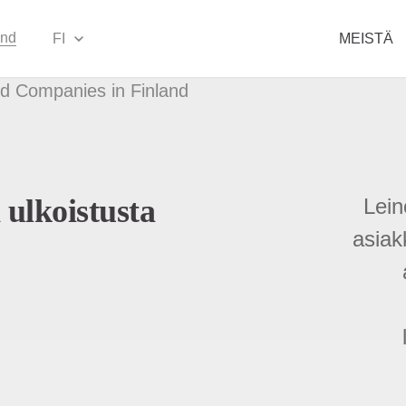
and
FI
MEISTÄ
 ulkoistusta
Lein
asia