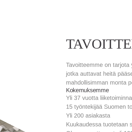
TAVOITT
Tavoitteemme on tarjota yr
jotka auttavat heitä pä
mahdollisimman monta pot
Kokemuksemme
Yli 37 vuotta liiketoiminn
15 työntekijää Suomen t
Yli 200 asiakasta
Kuukaudessa tuotetaan s