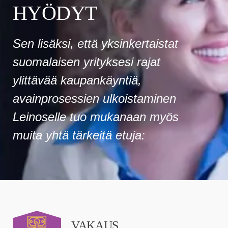
HYÖDYT
Sen lisäksi, että yksinkertaistat
suomalaisen yrityksesi rajat
ylittävää kaupankäyntiä,
avainprosessien ulkoistaminen
Leinoselle tuo mukanaan myös
muita yhtä tärkeitä etuja:
VAKAUS