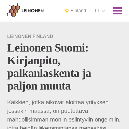
Finland
FI
LEINONEN FINLAND
Leinonen Suomi:
Kirjanpito,
palkanlaskenta ja
paljon muuta
Kaikkien, jotka aikovat aloittaa yrityksen
jossakin maassa, on puututtava
mahdollisimman moniin esiintyviin ongelmiin,
jotta heidän liiketoimintansa menestyisi.