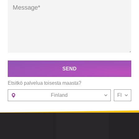
SEND
Etsitkö palvelua toisesta maasta?
Finland
FI