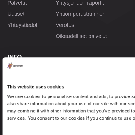
Palvelut
Yritysjohdon raportit
Uutiset
Yhtiön perustaminen
Yhteystiedot
Verotus
Oikeudelliset palvelut
INFO
Tietosuojakäytäntö
Whistleblower käytäntö
This website uses cookies
Careers
We use cookies to personalise content and ads, to provide so
also share information about your use of our site with our so
Sivukartta
may combine it with other information that you’ve provided to
services. You consent to our cookies if you continue to use 
YHTEYSTIEDOT