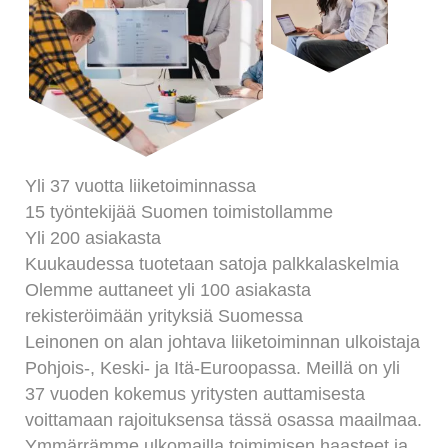
Yli
37
vuotta liiketoiminnassa
15 työntekijää Suomen toimistollamme
Yli 200 asiakasta
Kuukaudessa tuotetaan satoja palkkalaskelmia
Olemme auttaneet yli 100 asiakasta
rekisteröimään yrityksiä Suomessa
Leinonen on alan johtava liiketoiminnan ulkoistaja
Pohjois-, Keski- ja Itä-Euroopassa. Meillä on yli
37
vuoden kokemus yritysten auttamisesta
voittamaan rajoituksensa tässä osassa maailmaa.
Ymmärrämme ulkomailla toimimisen haasteet ja