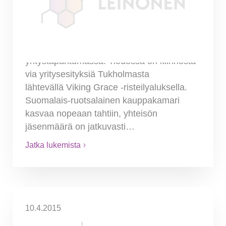
kauppakamarin
yritystapahtumassa
Leinonen Finland on mukana suomalais-
ruotsalaisen kauppakamarin järjestämässä
yritystapahtumassa. Tiedossa on kiinnosta­
via yritysesityksiä Tukholmasta
lähtevällä Viking Grace -risteilyaluksella.
Suomalais-ruotsalainen kauppakamari
kasvaa no­peaan tahtiin, yhteisön
jäsenmäärä on jatkuvasti…
Jatka lukemista
10.4.2015
Työ- ja elinkeinoministeriön