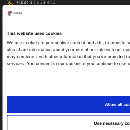
+358 9 5868 410
contact@leinonengroup.fi
Jos havaitset tietosuojarikkeen, ota yhteyttä::
dataprotection@leinonen.eu
This website uses cookies
Leinonen Suomi Oy
We use cookies to personalise content and ads, to provide so
also share information about your use of our site with our so
Malminkaari 23 A, 00700 Finland
may combine it with other information that you’ve provided to
services. You consent to our cookies if you continue to use 
Etsitkö palvelua toisesta maasta?
Finland
FI
Allow all co
Use necessary co