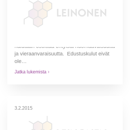
ja edustuskuluilla?
Perussääntönä on että edustuskulut
kohdistuvat sellaisiin asiakkaisiin,
liiketuttaviin tai henkilöihin joilla on
vaikutusvaltaa liiketoimintaan ja joille
halutaan osoittaa erityistä huomaavaisuutta
ja vieraanvaraisuutta. Edustuskulut eivät
ole…
Jatka lukemista
3.2.2015
Representation expenses in
income tax in the 2015 tax year