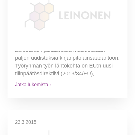
ehdottamat muutokset
kirjanpidon lainsäädäntöön
Kirjanpitolainsäädännön muutos astuu
voimaan viimeistään 20.7.2015. Työ- ja
elinkeinoministeriön työryhmä esittää
23.10.2014 julkaistussa muistiossaan
paljon uudistuksia kirjanpitolainsäädäntöön.
Työryhmän työn lähtökohta on EU:n uusi
tilinpäätösdirektiivi (2013/34/EU),…
Jatka lukemista
23.3.2015
Mitä eroa on neuvottelukuluilla