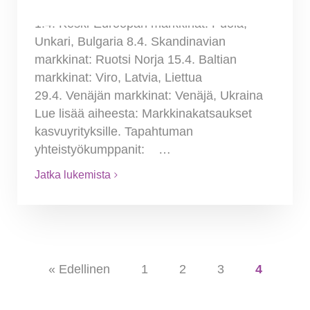
Markkinakatsaukset kasvuyrityksille 2014
1.4. Keski-Euroopan markkinat: Puola,
Unkari, Bulgaria 8.4. Skandinavian
markkinat: Ruotsi Norja 15.4. Baltian
markkinat: Viro, Latvia, Liettua
29.4. Venäjän markkinat: Venäjä, Ukraina
Lue lisää aiheesta: Markkinakatsaukset
kasvuyrityksille. Tapahtuman
yhteistyökumppanit: …
Jatka lukemista
« Edellinen
1
2
3
4