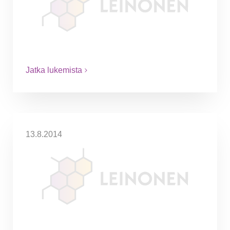
Since 2014, representation expenses were
no longer deductible. 50% deductible for
tax year 2015 has been returned. The
change is effective from the beginning of…
Jatka lukemista
13.8.2014
Leinonen Group mukana
TeollisuusSummitissa ja
InfoCornerissa Oulussa
8.-9.10.2014
TeollisuusSummit tarjoaa tärkeää tietoa ja
näkemystä muun muassa pohjoisen ja