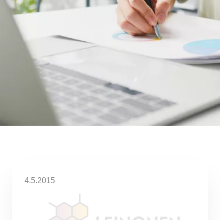
4.5.2015
Leinonen Finland on mukana
suomalais-ruotsalaisen