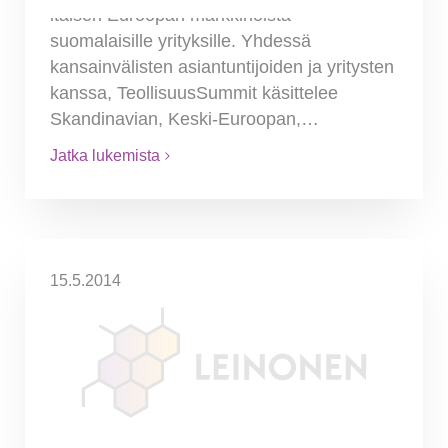
itäisen Euroopan markkinoista
suomalaisille yrityksille. Yhdessä
kansainvälisten asiantuntijoiden ja yritysten
kanssa, TeollisuusSummit käsittelee
Skandinavian, Keski-Euroopan,…
Jatka lukemista
15.5.2014
Leinonen Group järjesti
menestyksekkään
seminaarisarjan
kansainvälistyville
suomalaisyrityksille.