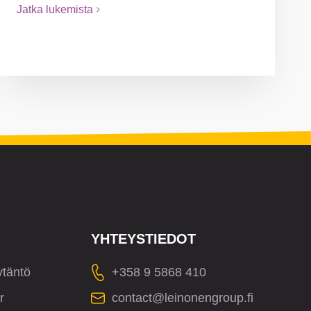
Jatka lukemista
YHTEYSTIEDOT
ytäntö
+358 9 5868 410
r
contact@leinonengroup.fi