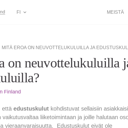
and
FI
MEISTÄ
|
MITÄ EROA ON NEUVOTTELUKULUILLA JA EDUSTUSKUL
a on neuvottelukuluilla j
uluilla?
n Finland
 että
edustuskulut
kohdistuvat sellaisiin asiakkaisiin
on vaikutusvaltaa liiketoimintaan ja joille halutaan oso
a vieraanvaraisuutta. Edustuskulut eivät ole