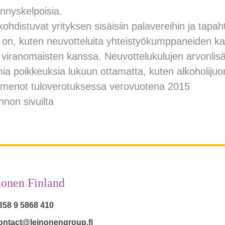
nnyskelpoisia.
ohdistuvat yrityksen sisäisiin palavereihin ja tapah
 on, kuten neuvotteluita yhteistyökumppaneiden ka
tai viranomaisten kanssa. Neuvottelukulujen arvonli
a poikkeuksia lukuun ottamatta, kuten alkoholijuo
smenot tuloverotuksessa verovuotena 2015
nnon sivuilta
onen Finland
358 9 5868 410
ontact@leinonengroup.fi