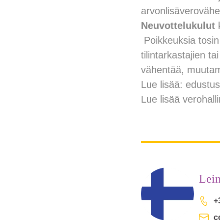
arvonlisäverovähe
Neuvottelukulut
k
Poikkeuksia tosin
tilintarkastajien 
vähentää, muutami
Lue lisää: edustu
Lue lisää verohalli
Lein
+
c