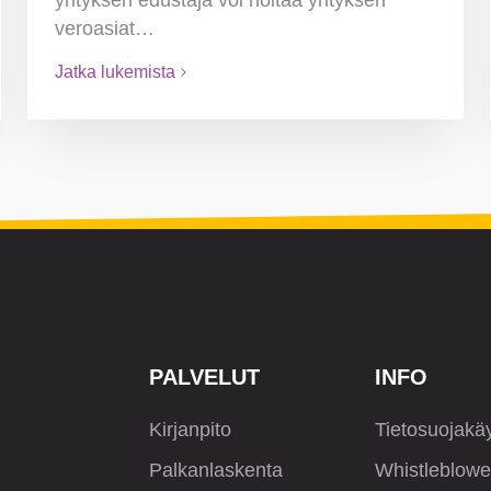
veroasiat…
Jatka lukemista
PALVELUT
INFO
Kirjanpito
Tietosuojakä
Palkanlaskenta
Whistleblowe