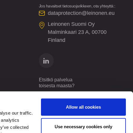
Jos havaitset tietosuojarikkeen, ota yhteyttä::
dataprotection@leinonen.eu
Leinonen Suomi Oy
Malminkaari 23 A, 00700
Finland
Etsitkö palvelua
toisesta maasta?
Finland
FI
Allow all cookies
yse our traffic.
 analytics
Use necessary cookies only
y’ve collected