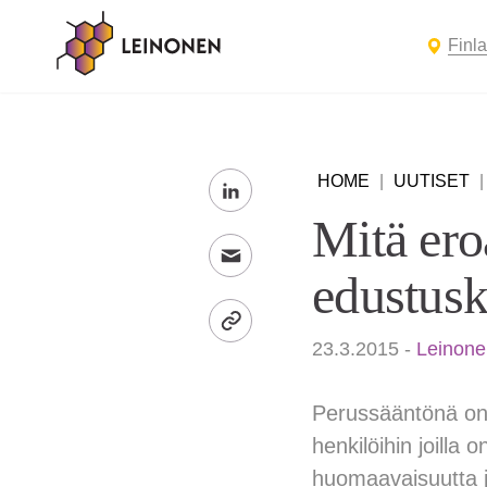
Finl
HOME
|
UUTISET
Mitä ero
edustusk
23.3.2015
-
Leinone
Perussääntönä on
henkilöihin joilla 
huomaavaisuutta j