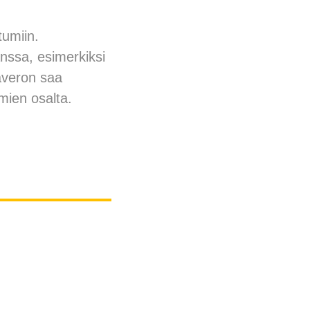
tumiin.
nssa, esimerkiksi
säveron saa
mien osalta.