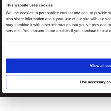
This website uses cookies
We use cookies to personalise content and ads, to provide so
also share information about your use of our site with our so
Etsitkö palvelua toisesta maasta?
may combine it with other information that you’ve provided to
services. You consent to our cookies if you continue to use 
Finland
FI
Allow all co
© 2026 Leinonen Group
Use necessary co