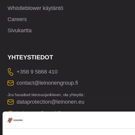
Whistleblower käytäntö
Careers
Sivukartta
YHTEYSTIEDOT
+358 9 5868 410
contact@leinonengroup.fi
Jos havaitset tietosuojarikkeen, ota yhteyttä::
dataprotection@leinonen.eu
Leinonen Suomi Oy
Malminkaari 23 A, 00700 Finland