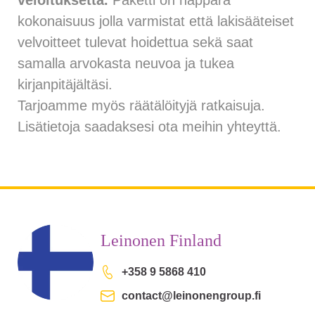
veloituksetta.
Paketti on näppärä
kokonaisuus jolla varmistat että lakisääteiset
velvoitteet tulevat hoidettua sekä saat
samalla arvokasta neuvoa ja tukea
kirjanpitäjältäsi.
Tarjoamme myös räätälöityjä ratkaisuja.
Lisätietoja saadaksesi
ota meihin yhteyttä.
Leinonen Finland
+358 9 5868 410
contact@leinonengroup.fi