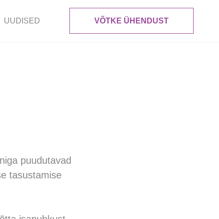
UUDISED
VÕTKE ÜHENDUST
oniga puudutavad
use tasustamise