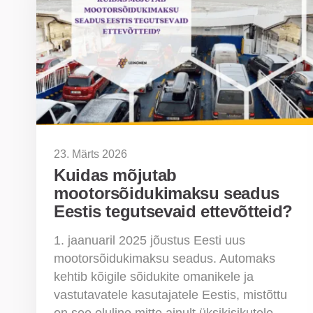
23. Märts 2026
Kuidas mõjutab
mootorsõidukimaksu seadus
Eestis tegutsevaid ettevõtteid?
1. jaanuaril 2025 jõustus Eesti uus
mootorsõidukimaksu seadus. Automaks
kehtib kõigile sõidukite omanikele ja
vastutavatele kasutajatele Eestis, mistõttu
on see oluline mitte ainult üksikisikutele,