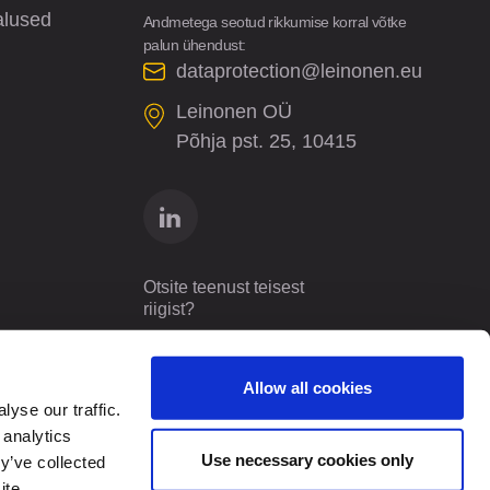
alused
Andmetega seotud rikkumise korral võtke
palun ühendust:
dataprotection@leinonen.eu
Leinonen OÜ
Põhja pst. 25, 10415
Otsite teenust teisest
riigist?
Estonia
ET
Allow all cookies
yse our traffic.
 analytics
Use necessary cookies only
y’ve collected
ite.