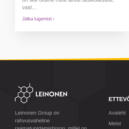
vaid…
Jätka lugemist
ETTEV
Leinonen Group on
Avaleht
rahvusvaheline
Meist
raamatupidamisbüroo, millel on