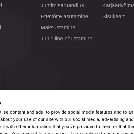
d
Juhtimisaruandlus
Karjäärivõim
Ettevõtte asutamine
Sisukaart
d
Maksustamine
Juriidiline nõustamine
s
ise content and ads, to provide social media features and to anal
about your use of our site with our social media, advertising and
t with other information that you’ve provided to them or that the
vices. You consent to our cookies if you continue to use our webs