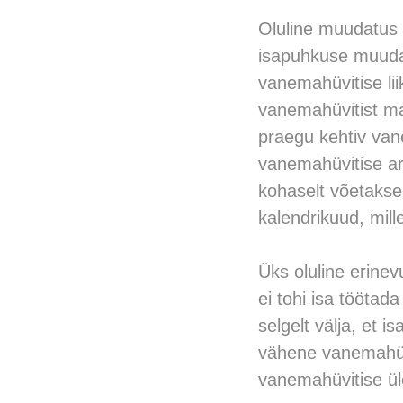
Oluline muudatus 
isapuhkuse muuda
vanemahüvitise lii
vanemahüvitist ma
praegu kehtiv van
vanemahüvitise ar
kohaselt võetakse
kalendrikuud, mil
Üks oluline erinev
ei tohi isa tööta
selgelt välja, et i
vähene vanemahüvi
vanemahüvitise üle