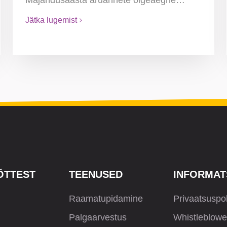
Jätka lugemist
ÕTTEST
TEENUSED
INFORMAT
Raamatupidamine
Privaatsuspol
Palgaarvestus
Whistleblowe