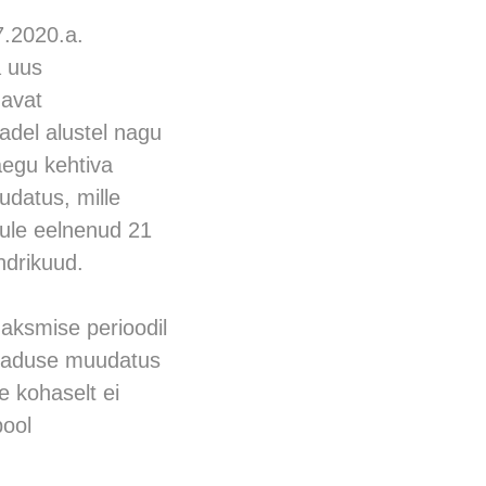
7.2020.a.
a uus
davat
adel alustel nagu
aegu kehtiva
datus, mille
ule eelnenud 21
ndrikuud.
maksmise perioodil
 seaduse muudatus
le kohaselt ei
pool