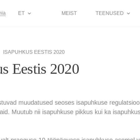
nia
ET
MEIST
TEENUSED
|
ISAPUHKUS EESTIS 2020
s Eestis 2020
ustuvad muudatused seoses isapuhkuse regulatsio
djaid. Muutub nii isapuhkuse pikkus kui ka isapuhk