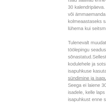
Isad saavad erine
30 kalendripäeva.
või ämmaemanda m
kolmeaastaseks s
lühema kui seitsm
Tulenevalt muudat
töölepingu seaduses
sõnastatud.Sellest 
kodulehele ja sots
isapuhkuse kasuta
sündimine ja isa
Seega ei laiene 3
isadele, kelle lap
isapuhkust enne 