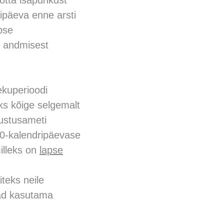
õtta isapuhkust
ipäeva enne arsti
pse
e andmisest
ekuperioodi
oks kõige selgemalt
dlustusameti
 30-kalendripäevase
illeks on
lapse
teks neile
vad kasutama