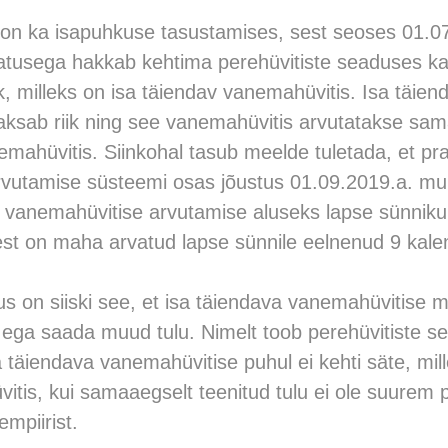
on ka isapuhkuse tasustamises, sest seoses 01.0
tusega hakkab kehtima perehüvitiste seaduses k
k, milleks on isa täiendav vanemahüvitis. Isa täien
ksab riik ning see vanemahüvitis arvutatakse sam
emahüvitis. Siinkohal tasub meelde tuletada, et pr
vutamise süsteemi osas jõustus 01.09.2019.a. muu
 vanemahüvitise arvutamise aluseks lapse sünniku
lest on maha arvatud lapse sünnile eelnenud 9 kale
us on siiski see, et isa täiendava vanemahüvitise 
da ega saada muud tulu. Nimelt toob perehüvitiste
sa täiendava vanemahüvitise puhul ei kehti säte, mil
tis, kui samaaegselt teenitud tulu ei ole suurem 
mpiirist.