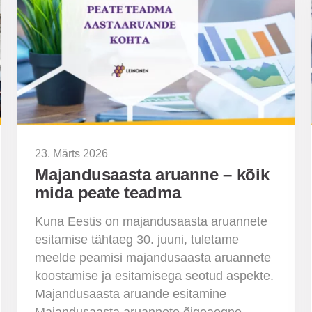
23. Märts 2026
Majandusaasta aruanne – kõik
mida peate teadma
Kuna Eestis on majandusaasta aruannete
esitamise tähtaeg 30. juuni, tuletame
meelde peamisi majandusaasta aruannete
koostamise ja esitamisega seotud aspekte.
Majandusaasta aruande esitamine
Majandusaasta aruannete õigeaegne…