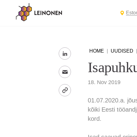
Esto
HOME
|
UUDISED
Isapuhku
18. Nov 2019
01.07.2020.a. jõ
kõiki Eesti tööan
kord.