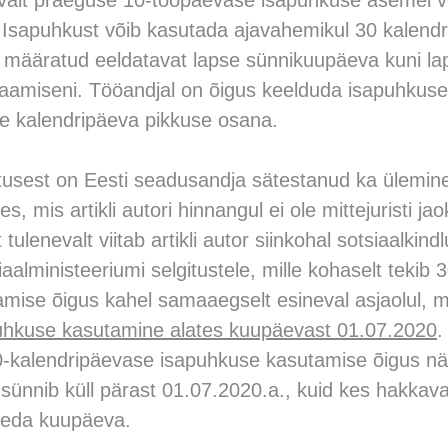
valt praeguse 10-tööpäevase isapuhkuse asemel v
 Isapuhkust võib kasutada ajavahemikul 30 kalendr
ääratud eeldatavat lapse sünnikuupäeva kuni la
aamiseni. Tööandjal on õigus keelduda isapuhkus
e kalendripäeva pikkuse osana.
usest on Eesti seadusandja sätestanud ka ülemin
, mis artikli autori hinnangul ei ole mittejuristi ja
tulenevalt viitab artikli autor siinkohal sotsiaalkin
iaalministeeriumi selgitustele, mille kohaselt tekib
mise õigus kahel samaaegselt esineval asjaolul, m
puhkuse kasutamine alates kuupäevast 01.07.2020
.
0-kalendripäevase isapuhkuse kasutamise õigus näi
s sünnib küll pärast 01.07.2020.a., kuid kes hakka
seda kuupäeva.