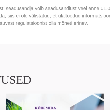
sti seadusandja võib seadusandlust veel enne 01.07
a, siis ei ole välistatud, et ülaltoodud informatsioo
tuvast regulatsioonist olla mõneti erinev.
TUSED