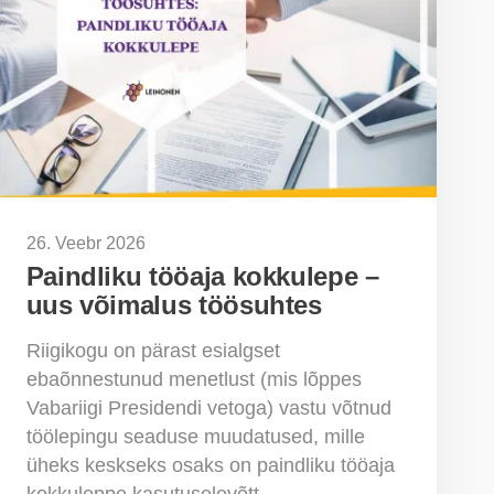
26. Veebr 2026
Paindliku tööaja kokkulepe –
uus võimalus töösuhtes
Riigikogu on pärast esialgset
ebaõnnestunud menetlust (mis lõppes
Vabariigi Presidendi vetoga) vastu võtnud
töölepingu seaduse muudatused, mille
üheks keskseks osaks on paindliku tööaja
kokkuleppe kasutuselevõtt.…