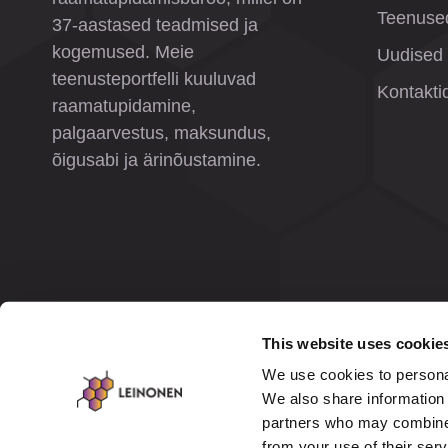
Teenuse
37-aastased teadmised ja
kogemused. Meie
Uudised
teenusteportfelli kuuluvad
Kontakti
raamatupidamine,
palgaarvestus, maksundus,
õigusabi ja ärinõustamine.
This website uses cookie
We use cookies to personal
We also share information 
partners who may combine i
from your use of their ser