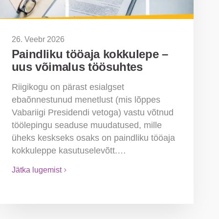
26. Veebr 2026
Paindliku tööaja kokkulepe –
uus võimalus töösuhtes
Riigikogu on pärast esialgset
ebaõnnestunud menetlust (mis lõppes
Vabariigi Presidendi vetoga) vastu võtnud
töölepingu seaduse muudatused, mille
üheks keskseks osaks on paindliku tööaja
kokkuleppe kasutuselevõtt.…
Jätka lugemist