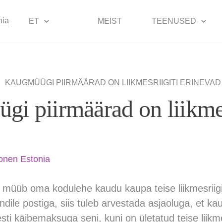
nia
ET
MEIST
TEENUSED
|
KAUGMÜÜGI PIIRMÄÄRAD ON LIIKMESRIIGITI ERINEVAD
i piirmäärad on liikmes
onen Estonia
a müüb oma kodulehe kaudu kaupa teise liikmesriigi 
dile postiga, siis tuleb arvestada asjaoluga, et k
ti käibemaksuga seni, kuni on ületatud teise liikm