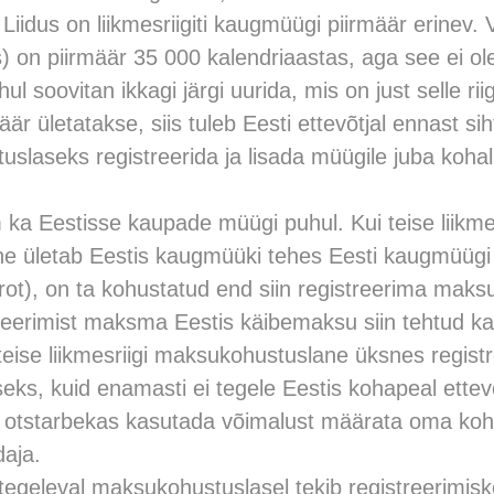
Liidus on liikmesriigiti kaugmüügi piirmäär erinev. 
s) on piirmäär 35 000 kalendriaastas, aga see ei o
uhul soovitan ikkagi järgi uurida, mis on just selle r
äär ületatakse, siis tuleb Eesti ettevõtjal ennast sih
laseks registreerida ja lisada müügile juba kohalik
 ka Eestisse kaupade müügi puhul. Kui teise liikmes
 ületab Eestis kaugmüüki tehes Eesti kaugmüügi 
urot), on ta kohustatud end siin registreerima mak
treerimist maksma Eestis käibemaksu siin tehtud k
eise liikmesriigi maksukohustuslane üksnes registr
ks, kuid enamasti ei tegele Eestis kohapeal ette
l otstarbekas kasutada võimalust määrata oma koh
aja.
egeleval maksukohustuslasel tekib registreerimis