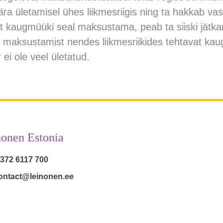
ra ületamisel ühes liikmesriigis ning ta hakkab va
vat kaugmüüki seal maksustama, peab ta siiski jätk
a maksustamist nendes liikmesriikides tehtavat kau
 ei ole veel ületatud.
onen Estonia
 372 6117 700
ontact@leinonen.ee