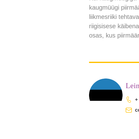
kaugmüügi piirmää
liikmesriiki tehta
riigisisese käiben
osas, kus piirmäär
Lein
+
c