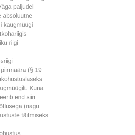
Väga paljudel
le absoluutne
iigi kaugmüügi
tkohariigis
u riigi
riigi
piirmäära (§ 19
sukohustuslaseks
augmüügilt. Kuna
eerib end siin
võtlusega (nagu
ustuste täitmiseks
kohustus