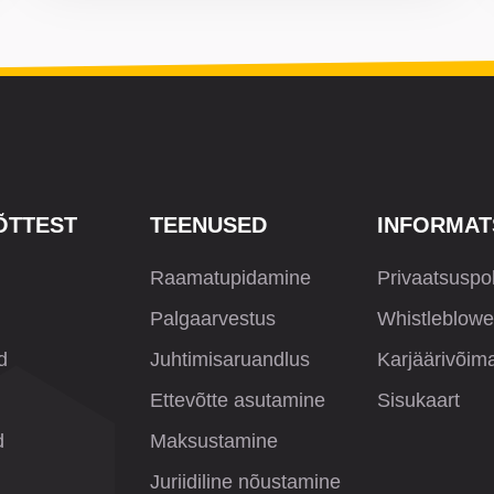
ÕTTEST
TEENUSED
INFORMAT
Raamatupidamine
Privaatsuspol
Palgaarvestus
Whistleblowe
d
Juhtimisaruandlus
Karjäärivõim
Ettevõtte asutamine
Sisukaart
d
Maksustamine
Juriidiline nõustamine