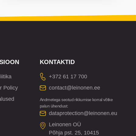
SIOON
KONTAKTID
iitika
+372 61 17 700
r Policy
contact@leinonen.ee
alused
Andmetega seotud rikkumise korral võtke
palun ühendust:
dataprotection@leinonen.eu
Leinonen OÜ
Põhja pst. 25, 10415