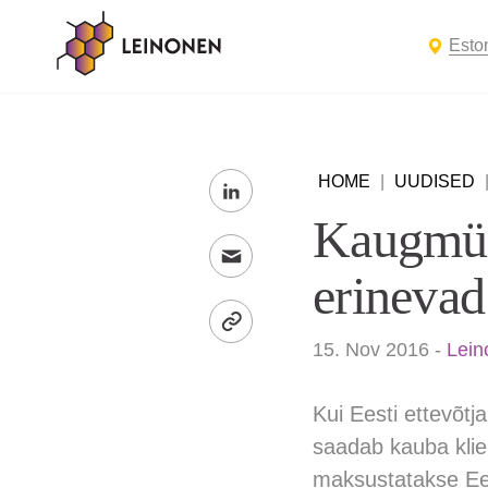
Esto
HOME
|
UUDISED
Kaugmüüg
erinevad
15. Nov 2016
-
Lein
Kui Eesti ettevõtj
saadab kauba klien
maksustatakse Ees