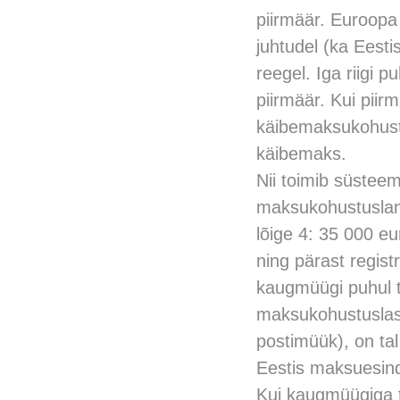
piirmäär. Euroopa 
juhtudel (ka Eesti
reegel. Iga riigi p
piirmäär. Kui piirm
käibemaksukohustus
käibemaks.
Nii toimib süsteem
maksukohustuslane
lõige 4: 35 000 e
ning pärast regis
kaugmüügi puhul t
maksukohustuslase
postimüük), on ta
Eestis maksuesind
Kui kaugmüügiga t