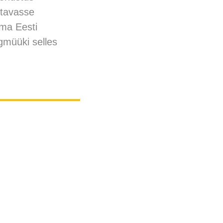
stavasse
ama Eesti
gmüüki selles