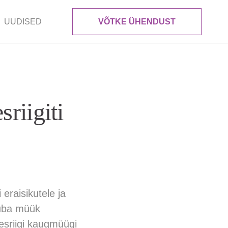
UUDISED
VÕTKE ÜHENDUST
riigiti
eraisikutele ja
auba müük
esriigi kaugmüügi