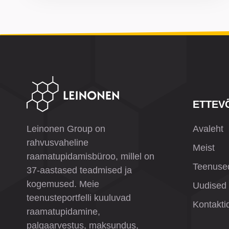
ETTEV
Leinonen Group on
Avaleht
rahvusvaheline
Meist
raamatupidamisbüroo, millel on
Teenuse
37-aastased teadmised ja
kogemused. Meie
Uudised
teenusteportfelli kuuluvad
Kontakti
raamatupidamine,
palgaarvestus, maksundus,