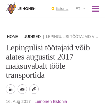
Estonia
ET
HOME
|
UUDISED
|
LEPINGULISI TÖÖTAJAID VÕIB ALATES AUGUSTIST 2017 MAKSUVABALT TÖÖLE TRANSPORTIDA
Lepingulisi töötajaid võib
alates augustist 2017
maksuvabalt tööle
transportida
16. Aug 2017
-
Leinonen Estonia