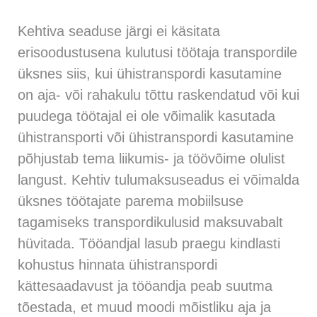
Kehtiva seaduse järgi ei käsitata
erisoodustusena kulutusi töötaja transpordile
üksnes siis, kui ühistranspordi kasutamine
on aja- või rahakulu tõttu raskendatud või kui
puudega töötajal ei ole võimalik kasutada
ühistransporti või ühistranspordi kasutamine
põhjustab tema liikumis- ja töövõime olulist
langust. Kehtiv tulumaksuseadus ei võimalda
üksnes töötajate parema mobiilsuse
tagamiseks transpordikulusid maksuvabalt
hüvitada. Tööandjal lasub praegu kindlasti
kohustus hinnata ühistranspordi
kättesaadavust ja tööandja peab suutma
tõestada, et muud moodi mõistliku aja ja