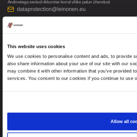
Andmetega seotud rikkumise korral võtke palun ühendust:
dataprotection@leinonen.eu
Leinonen OÜ
Põhja pst. 25, 10415
This website uses cookies
We use cookies to personalise content and ads, to provide so
also share information about your use of our site with our so
Otsite teenust teisest riigist?
may combine it with other information that you’ve provided to
services. You consent to our cookies if you continue to use 
Estonia
ET
Allow all co