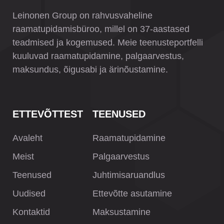
Leinonen Group on rahvusvaheline
raamatupidamisbüroo, millel on 37-aastased
teadmised ja kogemused. Meie teenusteportfelli
kuuluvad raamatupidamine, palgaarvestus,
maksundus, õigusabi ja ärinõustamine.
ETTEVÕTTEST
TEENUSED
Avaleht
Raamatupidamine
Meist
Palgaarvestus
Teenused
Juhtimisaruandlus
Uudised
Ettevõtte asutamine
Kontaktid
Maksustamine