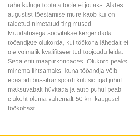
raha kuluga töötaja tööle ei jõuaks. Alates
augustist tõestamise mure kaob kui on
täidetud nimetatud tingimused.
Muudatusega soovitakse kergendada
tööandjate olukorda, kui töökoha lähedalt ei
ole võimalik kvalifitseeritud tööjõudu leida.
Seda eriti maapiirkondades. Olukord peaks
minema lihtsamaks, kuna tööandja võib
edaspidi bussitranspordi kulusid igal juhul
maksuvabalt hüvitada ja auto puhul peab
elukoht olema vähemalt 50 km kaugusel
töökohast.