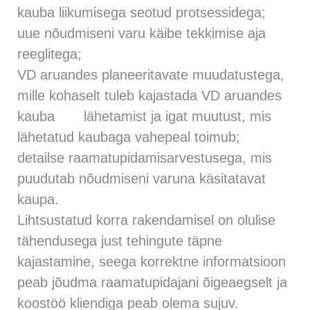
kauba liikumisega seotud protsessidega;
uue nõudmiseni varu käibe tekkimise aja
reeglitega;
VD aruandes planeeritavate muudatustega,
mille kohaselt tuleb kajastada VD aruandes
kauba lähetamist ja igat muutust, mis
lähetatud kaubaga vahepeal toimub;
detailse raamatupidamisarvestusega, mis
puudutab nõudmiseni varuna käsitatavat
kaupa.
Lihtsustatud korra rakendamisel on olulise
tähendusega just tehingute täpne
kajastamine, seega korrektne informatsioon
peab jõudma raamatupidajani õigeaegselt ja
koostöö kliendiga peab olema sujuv.