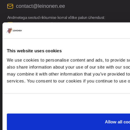
contact@leinonen.ee
Andmetega seotud rikkumise korral võtke palun ühendust:
dataprotection@leinonen.eu
Leinonen OÜ
Põhja pst. 25, 10415
This website uses cookies
We use cookies to personalise content and ads, to provide so
also share information about your use of our site with our so
may combine it with other information that you’ve provided to
services. You consent to our cookies if you continue to use 
Otsite teenust teisest riigist?
Estonia
ET
Allow all co