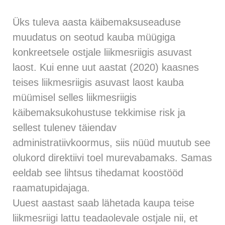
Üks tuleva aasta käibemaksuseaduse
muudatus on seotud kauba müügiga
konkreetsele ostjale liikmesriigis asuvast
laost. Kui enne uut aastat (2020) kaasnes
teises liikmesriigis asuvast laost kauba
müümisel selles liikmesriigis
käibemaksukohustuse tekkimise risk ja
sellest tulenev täiendav
administratiivkoormus, siis nüüd muutub see
olukord direktiivi toel murevabamaks. Samas
eeldab see lihtsus tihedamat koostööd
raamatupidajaga.
Uuest aastast saab lähetada kaupa teise
liikmesriigi lattu teadaolevale ostjale nii, et