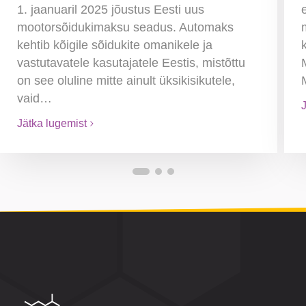
1. jaanuaril 2025 jõustus Eesti uus
mootorsõidukimaksu seadus. Automaks
kehtib kõigile sõidukite omanikele ja
vastutavatele kasutajatele Eestis, mistõttu
on see oluline mitte ainult üksikisikutele,
vaid…
Jätka lugemist