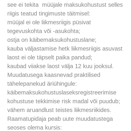
see ei tekita müüjale maksukohustust selles
riigis teatud tingimuste täitmisel:
müüjal ei ole liikmesriigis püsivat
tegevuskohta või -asukohta;
ostja on käibemaksukohustuslane;
kauba väljastamise hetk liikmesriigis asuvast
laost ei ole täpselt paika pandud;
kaubad viiakse laost välja 12 kuu jooksul.
Muudatusega kaasnevad praktilised
tähelepanekud äriühingule:
käibemaksukohustuslaseksregistreerimise
kohustuse tekkimise risk madal või puudub;
vähem aruandlust teistes liikmesriikides.
Raamatupidaja peab uute muudatustega
seoses olema kursis: