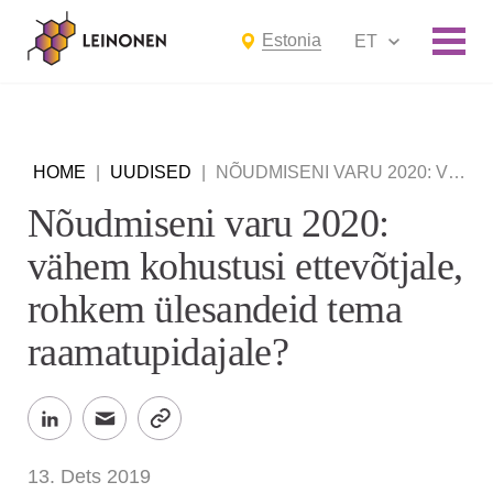
Estonia
ET
HOME
|
UUDISED
|
NÕUDMISENI VARU 2020: VÄHEM KOHUSTUSI ETTEVÕTJALE, ROHKEM ÜLESANDEID TEMA RAAMATUPIDAJALE?
Nõudmiseni varu 2020:
vähem kohustusi ettevõtjale,
rohkem ülesandeid tema
raamatupidajale?
13. Dets 2019