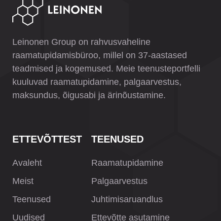
Leinonen Group on rahvusvaheline
raamatupidamisbüroo, millel on 37-aastased
teadmised ja kogemused. Meie teenusteportfelli
kuuluvad raamatupidamine, palgaarvestus,
maksundus, õigusabi ja ärinõustamine.
ETTEVÕTTEST
TEENUSED
Avaleht
Raamatupidamine
Meist
Palgaarvestus
Teenused
Juhtimisaruandlus
Uudised
Ettevõtte asutamine