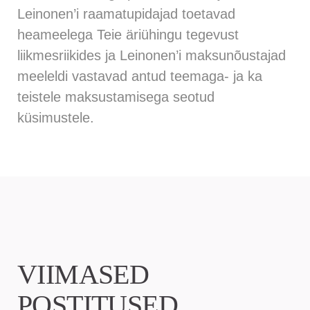
Leinonen’i raamatupidajad toetavad
heameelega Teie äriühingu tegevust
liikmesriikides ja Leinonen’i maksunõustajad
meeleldi vastavad antud teemaga- ja ka
teistele maksustamisega seotud
küsimustele.
VIIMASED
POSTITUSED