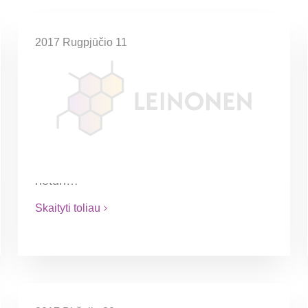
2017 Rugpjūčio 11
Autorinių atlyginimų
apmokestinimo pasikeitimas
Nuo 2017 m. rugpjūčio 1 d., socialinio
draudimo įmokos mokamos tik nuo pusės
autorinių atlyginimų sumos, jeigu autorius
gauna pajamas iš asmens, su kuriuo
neturi…
Skaityti toliau