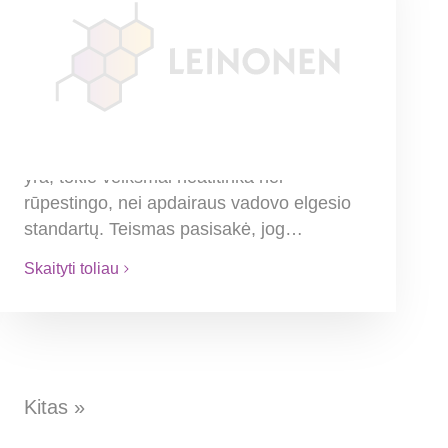
Vadovo atsakomybė už
netinkamą bendrovės
buhalterijos vedimą
Teismas nusprendė, kad aplaidus
buhalterinės apskaitos tvarkymas
prilyginamas dideliam neatsargumui, tai
yra, tokie veiksmai neatitinka nei
rūpestingo, nei apdairaus vadovo elgesio
standartų. Teismas pasisakė, jog…
Skaityti toliau
Kitas »