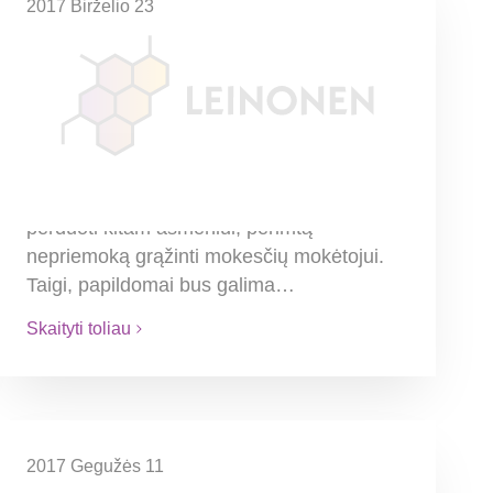
2017 Birželio 23
Mokestinę nepriemoką bus
galima perimti, grąžinti arba
perleisti kitiems
Remiantis taisyklių pakeitimais, skolininkui
bei perimančiam nepriemoką asmeniui
buvo pašalinti apribojimai: perimtą skolą
perduoti kitam asmeniui; perimtą
nepriemoką grąžinti mokesčių mokėtojui.
Taigi, papildomai bus galima…
Skaityti toliau
2017 Gegužės 11