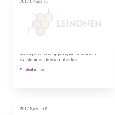
2017 Liepos 21
Keičiasi nuostatos dėl 0 proc.
PVM tarifo taikymo vežimo
paslaugoms
Vežimo paslaugos laikomos tiesiogiai
susijusiomis su prekių importu / eksportu,
kai jos yra tiesiogiai tiekiamos prekių
siuntėjui ar prekių gavėjui. Toks ESTT
išaiškinimas keičia dabartinį…
Skaityti toliau
2017 Birželio 8