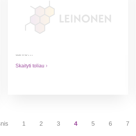
PVM kodas – nėra esminė
sąlyga 0 proc. PVM taikymui
Teismas dar kartą pasisakė, kad
reikalavimai, jog pirkėjas turėtų PVM
mokėtojo kodą ir būtų įtrauktas į VIES
sistemą nėra esminė sąlyga 0 proc. PVM
tarifo…
Skaityti toliau
nis
1
2
3
4
5
6
7