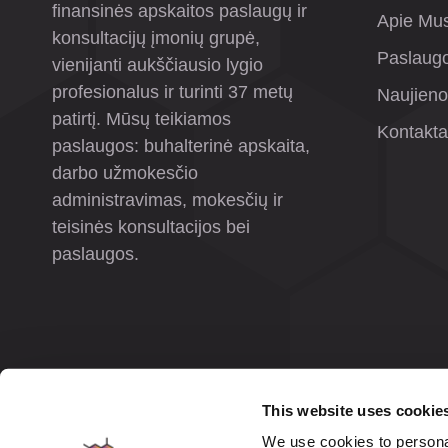
finansinės apskaitos paslaugų ir
Apie Mu
konsultacijų įmonių grupė,
Paslaug
vienijanti aukščiausio lygio
profesionalus ir turinti 37 metų
Naujien
patirtį. Mūsų teikiamos
Kontakta
paslaugos: buhalterinė apskaita,
darbo užmokesčio
administravimas, mokesčių ir
teisinės konsultacijos bei
paslaugos.
This website uses cookie
We use cookies to personal