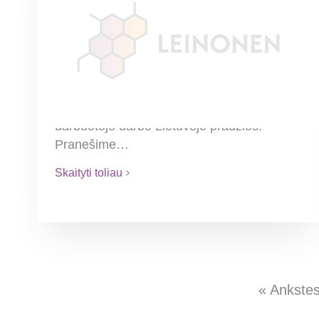
Prievolė darbdaviui –
informuoti apie
komandiruojamus darbuotojus
Pranešimą bus galima pateikti el. paštu,
faksu ar specialioje VDI sistemoje ne vėliau
kaip likus 1 darbo dienai iki komandiruoto
darbuotojo darbo Lietuvoje pradžios.
Pranešime…
Skaityti toliau
« Ankstes