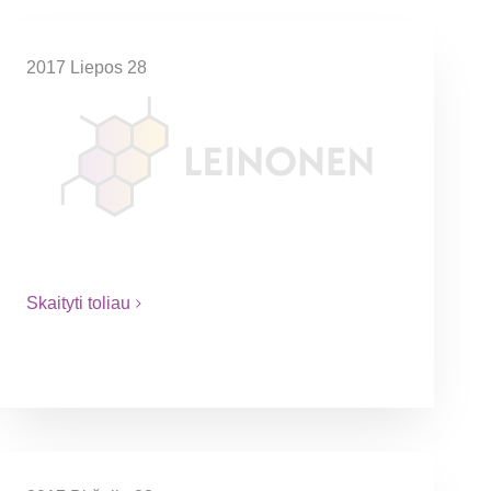
2017 Liepos 28
VMI patikslino kyšio sąvoką
Komentare patikslinama, kad kyšiu gali būti
laikomas ne tik tiesioginis pinigų
perdavimas asmeniui, bet ir kiti kyšio
suteikimo būdai bei pateikiami pavyzdžiai,
kokios situacijos gali…
Skaityti toliau