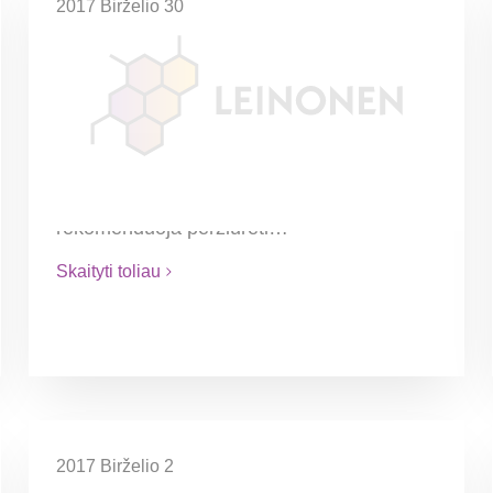
2017 Birželio 30
Naujasis Darbo kodeksas
Ar įsigaliojus NDK darbdaviai privalės
pakeisti galiojančias darbo sutartis?
Galiojančių darbo sutarčių peržiūrėjimas
nėra būtinas, tačiau gali būti naudingas.
Leinonen komanda savo klientams
rekomenduoja peržiūrėti…
Skaityti toliau
2017 Birželio 2