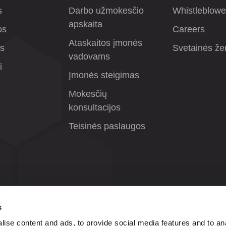
s
Darbo užmokesčio
Whistleblowe
apskaita
os
Careers
Ataskaitos įmonės
os
Svetainės že
vadovams
i
Įmonės steigimas
Mokesčių
konsultacijos
Teisinės paslaugos
s
ise content and ads, to provide social media features and to anal