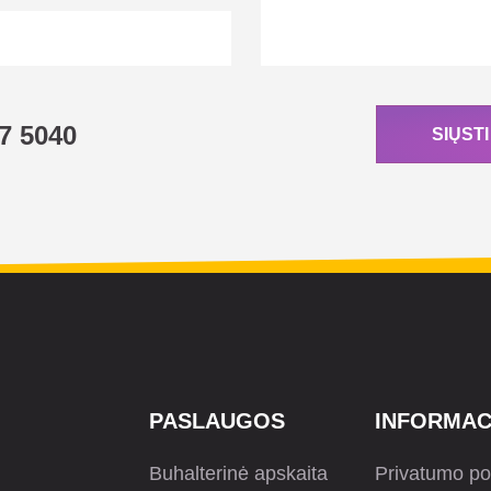
7 5040
SIŲST
PASLAUGOS
INFORMAC
Buhalterinė apskaita
Privatumo pol