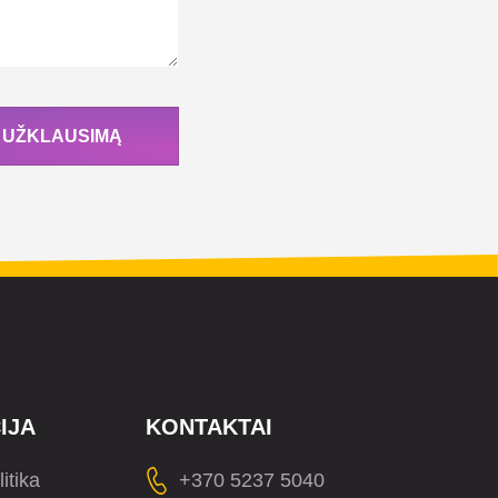
I UŽKLAUSIMĄ
IJA
KONTAKTAI
itika
+370 5237 5040