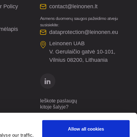
r Policy
contact@leinonen.lt
Asmens duomenų saugos pažeidimo atveju
susisiekite:
mėlapis
dataprotection@leinonen.eu
Leinonen UAB
V. Gerulaičio gatvė 10-101,
Vilnius 08200, Lithuania
Ieškote paslaugų
kitoje šalyje?
Lithuania
LT
Allow all cookies
yse our traffic.