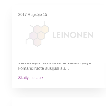
2017 Rugsėjo 15
Privaloma pranešti apie į
Suomiją komandiruotus
darbuotojus
Jeigu įmonė komandiruoja darbuotojus į
Suomiją bendrovių grupės viduje ne ilgiau
kaip 5 darbo dienoms, pranešti apie tokius
darbuotojus neprivaloma. Tačiau, jeigu
komandiruotė susijusi su…
Skaityti toliau