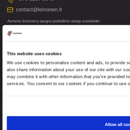
contact@leinonen.lt
Asmens duomenų saugos pažeidimo atveju susisiekite:
dataprotection@leinonen.eu
Leinonen UAB
V. Gerulaičio gatvė 10-101, Vilnius 08200,
This website uses cookies
Lithuania
We use cookies to personalise content and ads, to provide so
also share information about your use of our site with our so
may combine it with other information that you’ve provided to
services. You consent to our cookies if you continue to use 
Ieškote paslaugų kitoje šalyje?
Lithuania
LT
Allow all co