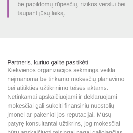
be papildomų rūpesčių, rizikos verslui bei
taupant jūsų laiką.
Partneris, kuriuo galite pasitikėti
Kiekvienos organizacijos sėkminga veikla
neįmanoma be tinkamo mokesčių planavimo
bei atitikties užtikrinimo teisės aktams.
Netinkamai apskaičiuojami ir deklaruojami
mokesčiai gali sukelti finansinių nuostolių
įmonei ar pakenkti jos reputacijai. Mūsų
patyrę konsultantai užtikrins, jog mokesčiai
būtų apskaičiuoti teisingai pagal galiojančias