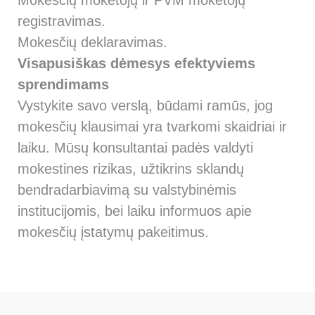
Mokesčių mokėtojų ir PVM mokėtojų
registravimas.
Mokesčių deklaravimas.
Visapusiškas dėmesys efektyviems
sprendimams
Vystykite savo verslą, būdami ramūs, jog
mokesčių klausimai yra tvarkomi skaidriai ir
laiku. Mūsų konsultantai padės valdyti
mokestines rizikas, užtikrins sklandų
bendradarbiavimą su valstybinėmis
institucijomis, bei laiku informuos apie
mokesčių įstatymų pakeitimus.