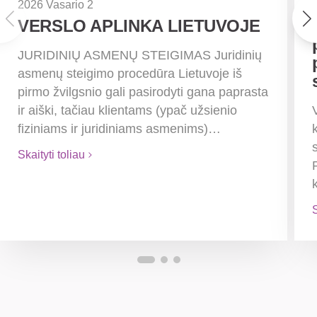
2026 Vasario 2
VERSLO APLINKA LIETUVOJE
JURIDINIŲ ASMENŲ STEIGIMAS Juridinių
asmenų steigimo procedūra Lietuvoje iš
pirmo žvilgsnio gali pasirodyti gana paprasta
ir aiški, tačiau klientams (ypač užsienio
fiziniams ir juridiniams asmenims)…
Skaityti toliau
S