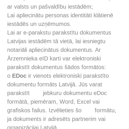
ar valsts un pašvaldību iestādēm;
Lai apliecinātu personas identitāti klātienē
iestādēs un uzņēmumos.
Lai ar e-parakstu parakstītu dokumentus
Latvijas iestādēm tā vietā, lai iesniegtu
notariāli apliecinātus dokumentus. Ar
Ārzemnieka eID karti var elektroniski
parakstīt dokumentus šādos formātos:
o
EDoc
ir vienots elektroniski parakstīto
dokumentu formāts Latvijā. Jūs varat
parakstīt jebkuru dokumentu eDoc
formātā, piemēram, Word, Excel vai
grafiskos failus. Izvēlieties šo formātu,
ja dokuments ir adresēts partnerim vai
organizācijai Latvijā.