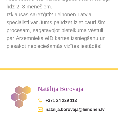
līdz 2–3 mēnešiem.
Izklausās sarežģīti? Leinonen Latvia
speciālisti var Jums palīdzēt iziet cauri šim
procesam, sagatavojot pieteikuma vēstuli
par Ārzemnieka eID kartes izsniegšanu un
piesakot nepieciešamās vizītes iestādēs!
Natālija Borovaja
+371 24 229 113
natalija.borovaja@leinonen.lv