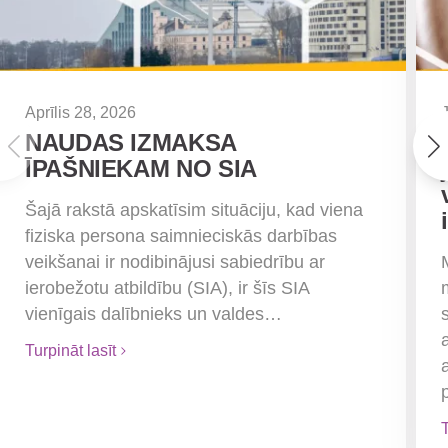
Aprīlis 28, 2026
NAUDAS IZMAKSA
ĪPAŠNIEKAM NO SIA
Šajā rakstā apskatīsim situāciju, kad viena
fiziska persona saimnieciskās darbības
veikšanai ir nodibinājusi sabiedrību ar
ierobežotu atbildību (SIA), ir šīs SIA
vienīgais dalībnieks un valdes…
Turpināt lasīt
T