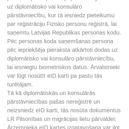
uz diplomātisko vai konsulāro
pārstāvniecību, kur tā iesniedz pieteikumu
par reģistrāciju Fizisko personu reģistrā, lai
saņemtu Latvijas Republikas personas kodu.
Pēc personas koda saņemšanas persona
pēc iepriekšēja pieraksta atkārtoti dodas uz
diplomātisko vai konsulāro pārstāvniecību,
lai iesniegtu biometriskos datus. Ārvalstnieki
var lūgt nosūtīt eID karti pa pastu tās
turētājam.
Tā kā diplomātiskās un konsulārās
pārstāvniecības pašas nereģistrē un
neizsniedz eID karti, tās nosūta dokumentus
LR Pilsonības un migrācijas lietu pārvaldei;
Ārzemnieka eID kartes izgatavošana var ilgt