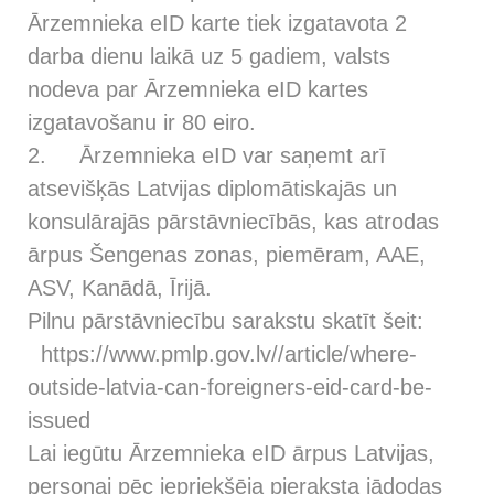
Ārzemnieka eID karte tiek izgatavota 2
darba dienu laikā uz 5 gadiem, valsts
nodeva par Ārzemnieka eID kartes
izgatavošanu ir 80 eiro.
2. Ārzemnieka eID var saņemt arī
atsevišķās Latvijas diplomātiskajās un
konsulārajās pārstāvniecībās, kas atrodas
ārpus Šengenas zonas, piemēram, AAE,
ASV, Kanādā, Īrijā.
Pilnu pārstāvniecību sarakstu skatīt šeit:
https://www.pmlp.gov.lv//article/where-
outside-latvia-can-foreigners-eid-card-be-
issued
Lai iegūtu Ārzemnieka eID ārpus Latvijas,
personai pēc iepriekšēja pieraksta jādodas