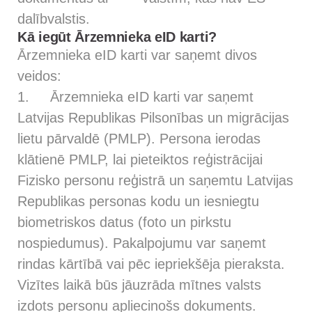
dalībvalstis.
Kā iegūt Ārzemnieka eID karti?
Ārzemnieka eID karti var saņemt divos
veidos:
1. Ārzemnieka eID karti var saņemt
Latvijas Republikas Pilsonības un migrācijas
lietu pārvaldē (PMLP). Persona ierodas
klātienē PMLP, lai pieteiktos reģistrācijai
Fizisko personu reģistrā un saņemtu Latvijas
Republikas personas kodu un iesniegtu
biometriskos datus (foto un pirkstu
nospiedumus). Pakalpojumu var saņemt
rindas kārtībā vai pēc iepriekšēja pieraksta.
Vizītes laikā būs jāuzrāda mītnes valsts
izdots personu apliecinošs dokuments.