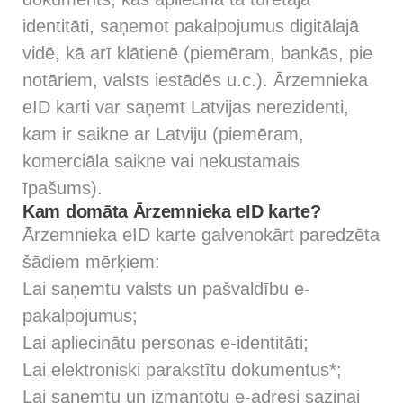
identitāti, saņemot pakalpojumus digitālajā
vidē, kā arī klātienē (piemēram, bankās, pie
notāriem, valsts iestādēs u.c.). Ārzemnieka
eID karti var saņemt Latvijas nerezidenti,
kam ir saikne ar Latviju (piemēram,
komerciāla saikne vai nekustamais
īpašums).
Kam domāta Ārzemnieka eID karte?
Ārzemnieka eID karte galvenokārt paredzēta
šādiem mērķiem:
Lai saņemtu valsts un pašvaldību e-
pakalpojumus;
Lai apliecinātu personas e-identitāti;
Lai elektroniski parakstītu dokumentus*;
Lai saņemtu un izmantotu e-adresi saziņai