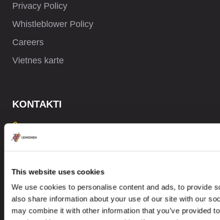
Privacy Policy
Whistleblower Policy
Careers
Vietnes karte
KONTAKTI
+371 6732 3901
contact@leinonen.lv
Personas datu aizsardzības pārkāpuma gadījumā, lūdzu, rakstiet:
This website uses cookies
dataprotection@leinonen.eu
We use cookies to personalise content and ads, to provide so
Leinonen SIA
also share information about your use of our site with our so
Zala iela 1
may combine it with other information that you’ve provided to