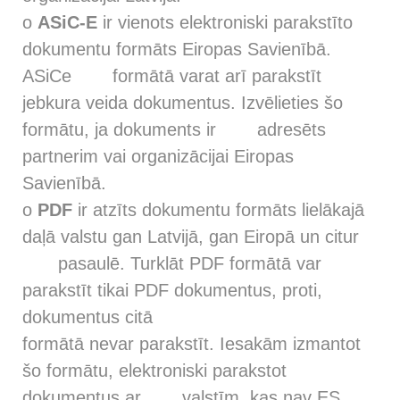
o
ASiC-E
ir vienots elektroniski parakstīto
dokumentu formāts Eiropas Savienībā.
ASiCe formātā varat arī parakstīt
jebkura veida dokumentus. Izvēlieties šo
formātu, ja dokuments ir adresēts
partnerim vai organizācijai Eiropas
Savienībā.
o
PDF
ir atzīts dokumentu formāts lielākajā
daļā valstu gan Latvijā, gan Eiropā un citur
pasaulē. Turklāt PDF formātā var
parakstīt tikai PDF dokumentus, proti,
dokumentus citā
formātā nevar parakstīt. Iesakām izmantot
šo formātu, elektroniski parakstot
dokumentus ar valstīm, kas nav ES