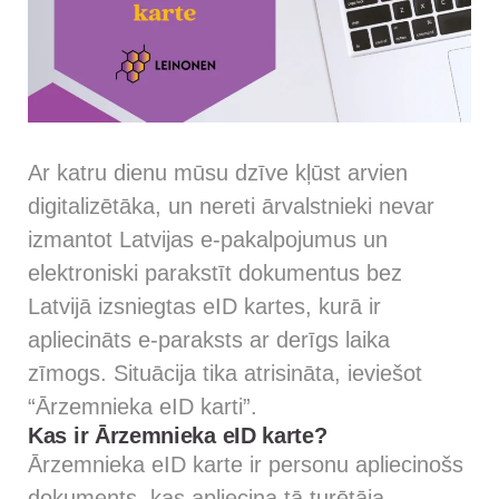
Ar katru dienu mūsu dzīve kļūst arvien
digitalizētāka, un nereti ārvalstnieki nevar
izmantot Latvijas e-pakalpojumus un
elektroniski parakstīt dokumentus bez
Latvijā izsniegtas eID kartes, kurā ir
apliecināts e-paraksts ar derīgs laika
zīmogs. Situācija tika atrisināta, ieviešot
“Ārzemnieka eID karti”.
Kas ir Ārzemnieka eID karte?
Ārzemnieka eID karte ir personu apliecinošs
dokuments, kas apliecina tā turētāja