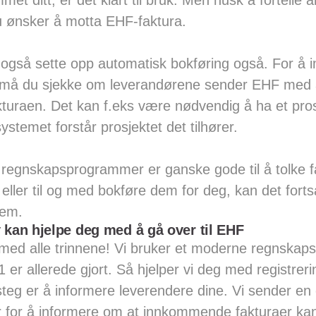
t ditt, er det klart til bruk. Men husk å fortelle al
u ønsker å motta EHF-faktura.
u også sette opp automatisk bokføring også. For å
må du sjekke om leverandørene sender EHF med a
kturaen. Det kan f.eks være nødvendig å ha et pr
systemet forstår prosjektet det tilhører.
egnskapsprogrammer er ganske gode til å tolke fa
g eller til og med bokføre dem for deg, kan det fort
dem.
kan hjelpe deg med å gå over til EHF
 med alle trinnene! Vi bruker et moderne regnska
 1 er allerede gjort. Så hjelper vi deg med registre
steg er å informere leverendere dine. Vi sender en e
r for å informere om at innkommende fakturaer k