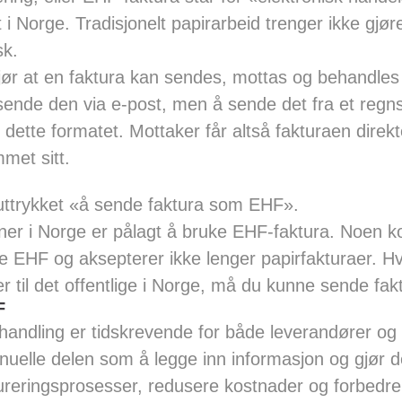
i Norge. Tradisjonelt papirarbeid trenger ikke gjøres
sk.
ør at en faktura kan sendes, mottas og behandles d
 sende den via e-post, men å sende det fra et regns
dette formatet. Mottaker får altså fakturaen direkte
met sitt.
 uttrykket «å sende faktura som EHF».
er i Norge er pålagt å bruke EHF-faktura. Noen 
ke EHF og aksepterer ikke lenger papirfakturaer. H
er til det offentlige i Norge, må du kunne sende f
F
handling er tidskrevende for både leverandører o
nuelle delen som å legge inn informasjon og gjør d
reringsprosesser, redusere kostnader og forbedre e