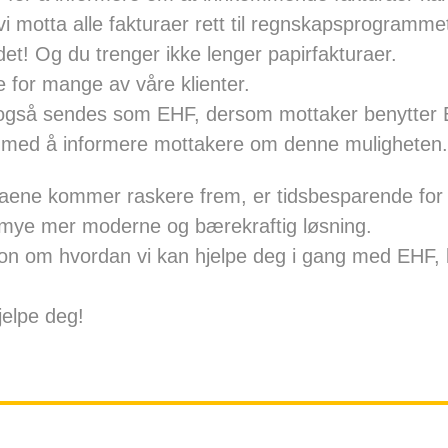
vi motta alle fakturaer rett til regnskapsprogramme
et! Og du trenger ikke lenger papirfakturaer.
de for mange av våre klienter.
 også sendes som EHF, dersom mottaker benytter 
e med å informere mottakere om denne muligheten.
raene kommer raskere frem, er tidsbesparende for
 mye mer moderne og bærekraftig løsning.
on om hvordan vi kan hjelpe
deg i gang med EHF
,
jelpe deg!