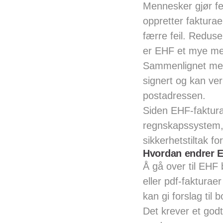
Mennesker gjør fei
oppretter fakturae
færre feil. Reduse
er EHF et mye mer 
Sammenlignet med 
signert og kan veri
postadressen.
Siden EHF-faktur
regnskapssystem, 
sikkerhetstiltak fo
Hvordan endrer 
Å gå over til EHF 
eller pdf-fakturae
kan gi forslag til
Det krever et god