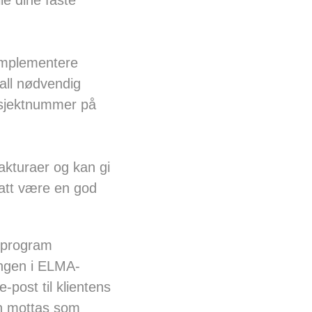
le dine faste
 implementere
ll nødvendig
osjektnummer på
kturaer og kan gi
satt være en god
psprogram
ringen i ELMA-
-post til klientens
an mottas som