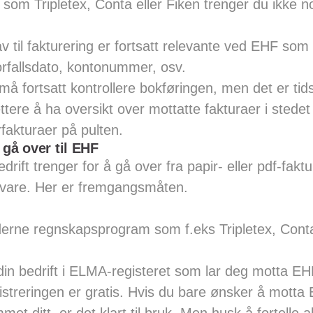
om Tripletex, Conta eller Fiken trenger du ikke n
v til fakturering er fortsatt relevante ved EHF som
rfallsdato, kontonummer, osv.
å fortsatt kontrollere bokføringen, men det er ti
ttere å ha oversikt over mottatte fakturaer i stedet
fakturaer på pulten.
 gå over til EHF
edrift trenger for å gå over fra papir- eller pdf-faktu
are. Her er fremgangsmåten.
erne regnskapsprogram som f.eks Tripletex, Conta 
din bedrift i ELMA-registeret som lar deg motta EH
streringen er gratis. Hvis du bare ønsker å motta E