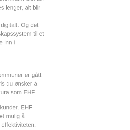
 lenger, alt blir
igitalt. Og det
kapssystem til et
 inn i
kommuner er gått
vis du ønsker å
aktura som EHF.
g kunder. EHF
et mulig å
ffektiviteten.