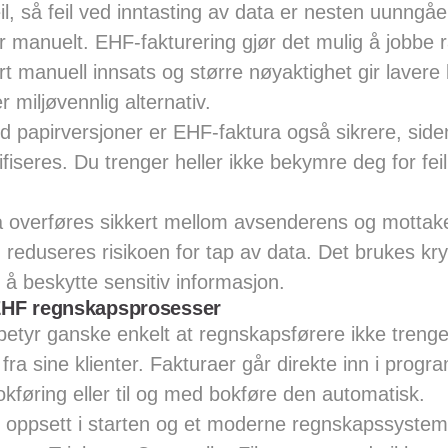
l, så feil ved inntasting av data er nesten uunngå
r manuelt. EHF-fakturering gjør det mulig å jobbe 
rt manuell innsats og større nøyaktighet gir lavere k
miljøvennlig alternativ.
papirversjoner er EHF-faktura også sikrere, siden 
fiseres. Du trenger heller ikke bekymre deg for feil
a overføres sikkert mellom avsenderens og mottak
reduseres risikoen for tap av data. Det brukes kr
r å beskytte sensitiv informasjon.
EHF regnskapsprosesser
betyr ganske enkelt at regnskapsførere ikke trenge
r fra sine klienter. Fakturaer går direkte inn i prog
 bokføring eller til og med bokføre den automatisk.
t oppsett i starten og et moderne regnskapssystem