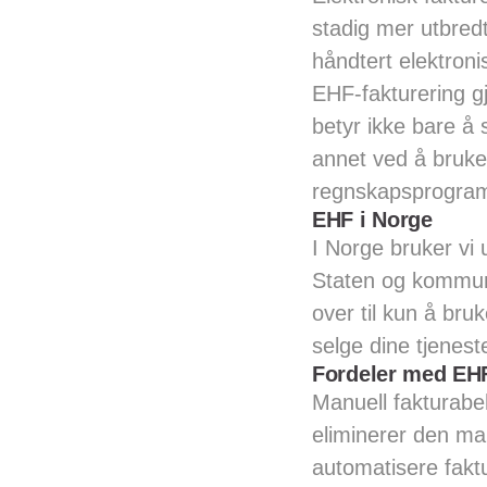
stadig mer utbredt 
håndtert elektroni
EHF-fakturering gj
betyr ikke bare å
annet ved å bruke 
regnskapsprogram
EHF i Norge
I Norge bruker vi
Staten og kommun
over til kun å bru
selge dine tjenest
Fordeler med EH
Manuell fakturabe
eliminerer den ma
automatisere faktu