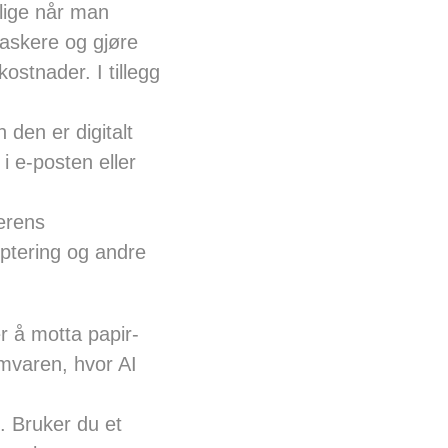
elige når man
raskere og gjøre
ostnader. I tillegg
den er digitalt
 i e-posten eller
erens
yptering og andre
r å motta papir-
ramvaren, hvor AI
. Bruker du et