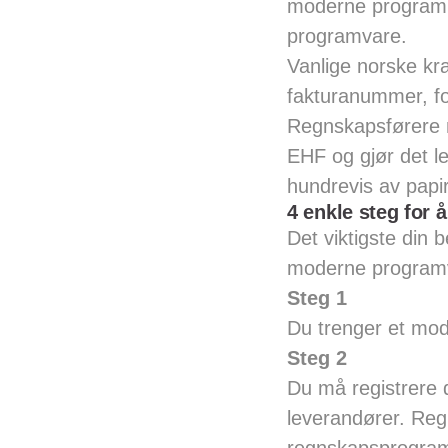
moderne program s
programvare.
Vanlige norske kra
fakturanummer, fo
Regnskapsførere m
EHF og gjør det le
hundrevis av papir
4 enkle steg for å
Det viktigste din b
moderne programv
Steg 1
Du trenger et mod
Steg 2
Du må registrere 
leverandører. Regi