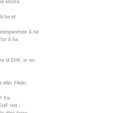
oe ekstra
 å ha et
dsbesparende å ha
 for å ha
ra til EHF, er en
eller Fiken.
F fra
HF rett i