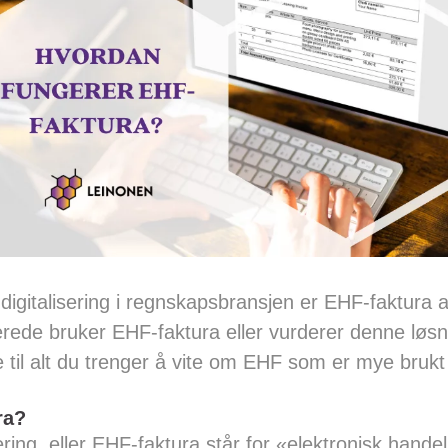
igitalisering i regnskapsbransjen er EHF-faktura a
erede bruker EHF-faktura eller vurderer denne løsn
 til alt du trenger å vite om EHF som er mye brukt 
ra?
ering, eller EHF-faktura står for «elektronisk handel