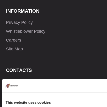
INFORMATION
Privacy Policy
Whistleblower Policy
Careers
Site Map
CONTACTS
+372 61 17 700
contact@leinonen.ee
Tietoturvaloukkauksen sattuessa ota meihin yhteyttä:
This website uses cookies
dataprotection@leinonen.eu