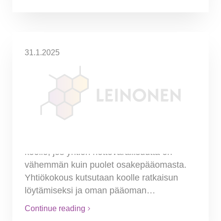
31.1.2025
YRITYKSEN OMA PÄÄOMA ON
ALLE PUOLET
OSAKEPÄÄOMASTA – MITÄ
TEHDÄ SEURAAVAKSI?
Viron liiketoimintalain mukaan hallitus on
velvollinen kutsumaan yhtiökokouksen
koolle, jos yhtiön nettovarallisuutta on
vähemmän kuin puolet osakepääomasta.
Yhtiökokous kutsutaan koolle ratkaisun
löytämiseksi ja oman pääoman…
Continue reading