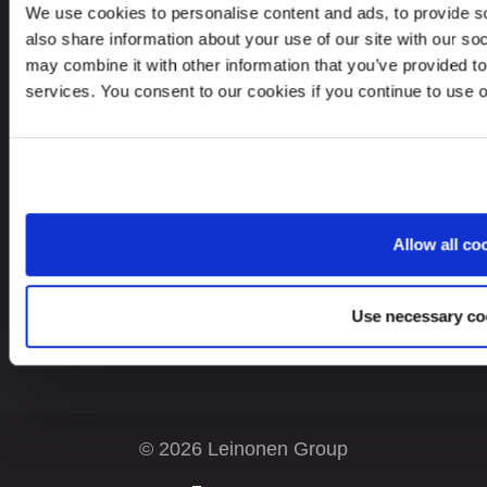
We use cookies to personalise content and ads, to provide so
Leinonen OÜ
also share information about your use of our site with our so
Põhja pst. 25, 10415
may combine it with other information that you’ve provided to
services. You consent to our cookies if you continue to use 
Looking for service in a different country?
Allow all co
Estonia
FI
Use necessary co
© 2026 Leinonen Group