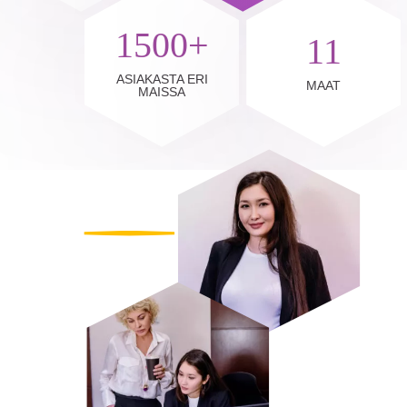
1500+
11
ASIAKASTA ERI
MAAT
MAISSA