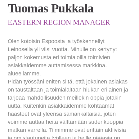
Tuomas Pukkala
EASTERN REGION MANAGER
Olen kotoisin Espoosta ja työskennellyt
Leinosella yli viisi vuotta. Minulle on kertynyt
paljon kokemusta eri toimialoilla toimivien
asiakkaidemme auttamisessa markkina-
alueellamme.
Pidän työssäni eniten siitä, että jokainen asiakas
on taustaltaan ja toimialaltaan hiukan erilainen ja
tarjoaa mahdollisuuden meillekin oppia jotakin
uutta. Kuitenkin asiakkaidemme kohtaamat
haasteet ovat yleensä samankaltaisia, joten
voimme auttaa heitä välttämään sudenkuoppia
matkan varrella. Tiimimme ovat erittäin aktiivisia
ja omistautuneita työlleen ja heille pääasia on