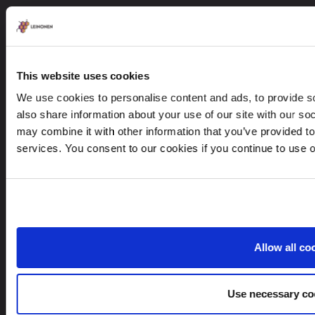
CONTACTS
+77 000 805 788
This website uses cookies
contact@leinonen.kz
We use cookies to personalise content and ads, to provide so
also share information about your use of our site with our so
Tietoturvaloukkauksen sattuessa ota meihin yhteyttä:
may combine it with other information that you’ve provided to
dataprotection@leinonen.eu
services. You consent to our cookies if you continue to use 
TOO Leinonen Kazakhstan
Office 51, 6th floor, Business Center
“Evolution”, 26/1, Boulevard Bukhar Zhyrau.
050013, Almaty, Republic Kazakhstan
Allow all co
Use necessary co
Looking for service in a different country?