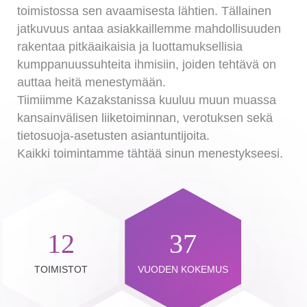
toimistossa sen avaamisesta lähtien. Tällainen
jatkuvuus antaa asiakkaillemme mahdollisuuden
rakentaa pitkäaikaisia ja luottamuksellisia
kumppanuussuhteita ihmisiin, joiden tehtävä on
auttaa heitä menestymään.
Tiimiimme Kazakstanissa kuuluu muun muassa
kansainvälisen liiketoiminnan, verotuksen sekä
tietosuoja-asetusten asiantuntijoita.
Kaikki toimintamme tähtää sinun menestykseesi.
12
37
TOIMISTOT
VUODEN KOKEMUS