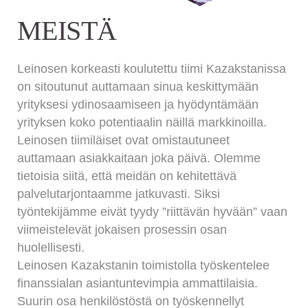
MEISTÄ
Leinosen korkeasti koulutettu tiimi Kazakstanissa
on sitoutunut auttamaan sinua keskittymään
yrityksesi ydinosaamiseen ja hyödyntämään
yrityksen koko potentiaalin näillä markkinoilla.
Leinosen tiimiläiset ovat omistautuneet
auttamaan asiakkaitaan joka päivä. Olemme
tietoisia siitä, että meidän on kehitettävä
palvelutarjontaamme jatkuvasti. Siksi
työntekijämme eivät tyydy ”riittävän hyvään” vaan
viimeistelevät jokaisen prosessin osan
huolellisesti.
Leinosen Kazakstanin toimistolla työskentelee
finanssialan asiantuntevimpia ammattilaisia.
Suurin osa henkilöstöstä on työskennellyt