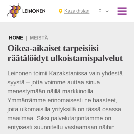
Kazakhstan
FI
HOME
|
MEISTÄ
Oikea-aikaiset tarpeisiisi
räätälöidyt ulkoistamispalvelut
Leinonen toimii Kazakstanissa vain yhdestä
syystä – jotta voimme auttaa sinua
menestymään näillä markkinoilla.
Ymmärrämme erinomaisesti ne haasteet,
joita ulkomaisilla yrityksillä on tässä osassa
maailmaa. Siksi palvelutarjontamme on
erityisesti suunniteltu vastaamaan näihin