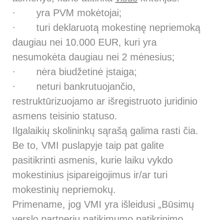
· yra PVM mokėtojai;
· turi deklaruotą mokestinę nepriemoką
daugiau nei 10.000 EUR, kuri yra
nesumokėta daugiau nei 2 mėnesius;
· nėra biudžetinė įstaiga;
· neturi bankrutuojančio,
restruktūrizuojamo ar išregistruoto juridinio
asmens teisinio statuso.
Ilgalaikių skolininkų sąrašą
galima rasti čia
.
Be to, VMI puslapyje taip pat galite
pasitikrinti asmenis, kurie laiku vykdo
mokestinius įsipareigojimus ir/ar turi
mokestinių
nepriemokų
.
Primename, jog VMI yra išleidusi „Būsimų
verslo partnerių patikimumo patikrinimo