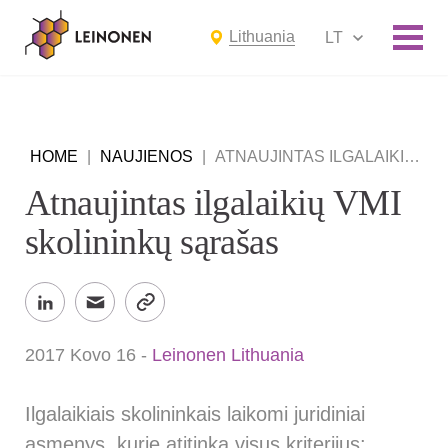
Lithuania
LT
HOME
|
NAUJIENOS
|
ATNAUJINTAS ILGALAIKIŲ VMI SKOLININKŲ SĄRAŠAS
Atnaujintas ilgalaikių VMI
skolininkų sąrašas
2017 Kovo 16
-
Leinonen Lithuania
Ilgalaikiais skolininkais laikomi juridiniai
asmenys, kurie atitinka
visus
kriterijus: