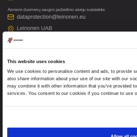
Asmens duomenų saugos pažeidimo atveju susisiekite:
dataprotection@leinonen.eu
Leinonen UAB
V. Gerulaičio gatvė 10-101, Vilnius 08200,
Lithuania
This website uses cookies
We use cookies to personalise content and ads, to provide so
also share information about your use of our site with our so
Ieškote paslaugų kitoje šalyje?
may combine it with other information that you’ve provided to
services. You consent to our cookies if you continue to use 
Lithuania
LT
Allow all co