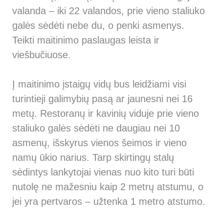
valanda – iki 22 valandos, prie vieno staliuko
galės sėdėti nebe du, o penki asmenys.
Teikti maitinimo paslaugas leista ir
viešbučiuose.
Į maitinimo įstaigų vidų bus leidžiami visi
turintieji galimybių pasą ar jaunesni nei 16
metų. Restoranų ir kavinių viduje prie vieno
staliuko galės sėdėti ne daugiau nei 10
asmenų, išskyrus vienos šeimos ir vieno
namų ūkio narius. Tarp skirtingų stalų
sėdintys lankytojai vienas nuo kito turi būti
nutolę ne mažesniu kaip 2 metrų atstumu, o
jei yra pertvaros – užtenka 1 metro atstumo.