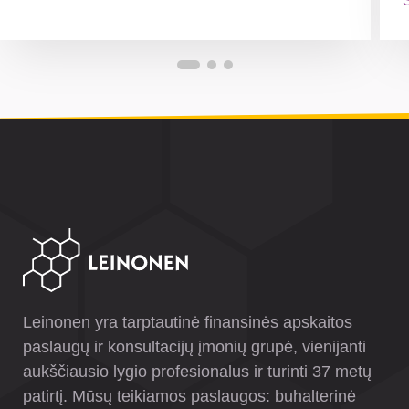
S
Leinonen yra tarptautinė finansinės apskaitos
paslaugų ir konsultacijų įmonių grupė, vienijanti
aukščiausio lygio profesionalus ir turinti 37 metų
patirtį. Mūsų teikiamos paslaugos: buhalterinė