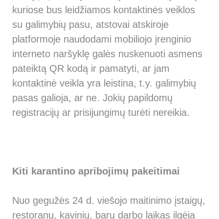
kuriose bus leidžiamos kontaktinės veiklos
su galimybių pasu, atstovai atskiroje
platformoje naudodami mobiliojo įrenginio
interneto naršyklę galės nuskenuoti asmens
pateiktą QR kodą ir pamatyti, ar jam
kontaktinė veikla yra leistina, t.y. galimybių
pasas galioja, ar ne. Jokių papildomų
registracijų ar prisijungimų turėti nereikia.
Kiti karantino apribojimų pakeitimai
Nuo gegužės 24 d. viešojo maitinimo įstaigų,
restoranų, kavinių, barų darbo laikas ilgėja