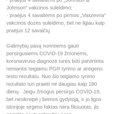
· praėjus 4 savaitėms po „Johnson &
Johnson“ vakcinos suleidimo;
· praėjus 4 savaitėms po pirmos „Vaxzevria“
vakcinos dozės suleidimo, bet ne ilgiau kaip
praėjus 12 savaičių.
Galimybių pasą norintiems gauti
persirgusiems COVID-19 žmonėms,
koronaviruso diagnozė turės būti patvirtinta
remiantis teigiamu PGR tyrimo ar antigeno
testo rezultatu. Nuo šio teigiamo tyrimo
rezultato turi praeiti ne daugiau kaip 180
dienų. Jeigu žmogus persirgo COVID-19,
bet nesikreipė į šeimos gydytoją, ir jo ligos
istorijoje sirgimo faktas nėra fiksuotas, jis