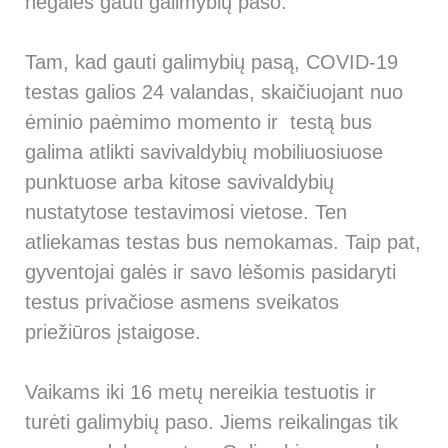
negalės gauti galimybių paso.
Tam, kad gauti galimybių pasą, COVID-19
testas galios 24 valandas, skaičiuojant nuo
ėminio paėmimo momento ir testą bus
galima atlikti savivaldybių mobiliuosiuose
punktuose arba kitose savivaldybių
nustatytose testavimosi vietose. Ten
atliekamas testas bus nemokamas. Taip pat,
gyventojai galės ir savo lėšomis pasidaryti
testus privačiose asmens sveikatos
priežiūros įstaigose.
Vaikams iki 16 metų nereikia testuotis ir
turėti galimybių paso. Jiems reikalingas tik