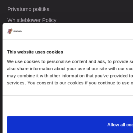
Privatumo politika
Whistleblower Policy
Careers
Svetainės žemėlapis
This website uses cookies
We use cookies to personalise content and ads, to provide so
KONTAKTAI
also share information about your use of our site with our so
may combine it with other information that you’ve provided to
+370 5237 5040
services. You consent to our cookies if you continue to use 
contact@leinonen.lt
Asmens duomenų saugos pažeidimo atveju susisiekite:
dataprotection@leinonen.eu
Leinonen UAB
Allow all co
V. Gerulaičio gatvė 10-101, Vilnius 08200,