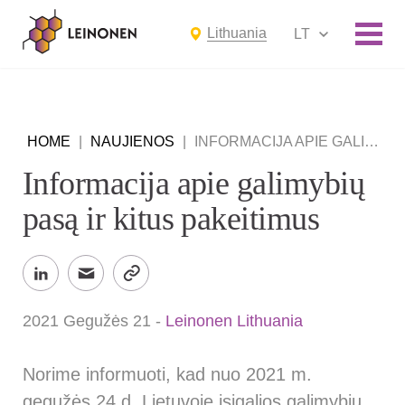
Lithuania
LT
HOME
|
NAUJIENOS
|
INFORMACIJA APIE GALIMYBIŲ PASĄ IR KITUS PAKEITIMUS
Informacija apie galimybių
pasą ir kitus pakeitimus
2021 Gegužės 21
-
Leinonen Lithuania
Norime informuoti, kad nuo 2021 m.
gegužės 24 d. Lietuvoje įsigalios galimybių