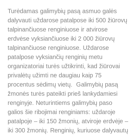
Turėdamas galimybių pasą asmuo galės
dalyvauti uždarose patalpose iki 500 žiūrovų
talpinančiuose renginiuose ir atvirose
erdvėse vyksiančiuose iki 2 000 žiūrovų
talpinančiuose renginiuose. Uždarose
patalpose vyksiančių renginių metu
organizatoriai turės užtikrinti, kad žiūrovai
privalėtų užimti ne daugiau kaip 75
procentus sėdimų vietų. Galimybių pasą
žmonės turės pateikti prieš lankydamiesi
renginyje. Neturintiems galimybių paso
galios šie ribojimai renginiams: uždaroje
patalpoje – iki 150 žmonių, atviroje erdvėje –
iki 300 žmonių. Renginių, kuriuose dalyvautų