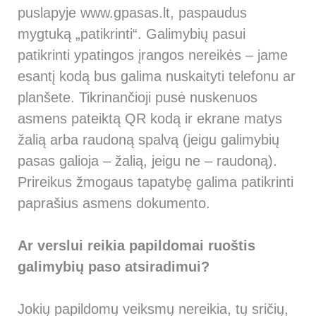
puslapyje
www.gpasas.lt
, paspaudus
mygtuką „patikrinti“. Galimybių pasui
patikrinti ypatingos įrangos nereikės – jame
esantį kodą bus galima nuskaityti telefonu ar
planšete. Tikrinančioji pusė nuskenuos
asmens pateiktą QR kodą ir ekrane matys
žalią arba raudoną spalvą (jeigu galimybių
pasas galioja – žalią, jeigu ne – raudoną).
Prireikus žmogaus tapatybę galima patikrinti
paprašius asmens dokumento.
Ar verslui reikia papildomai ruoštis
galimybių paso atsiradimui?
Jokių papildomų veiksmų nereikia, tų sričių,