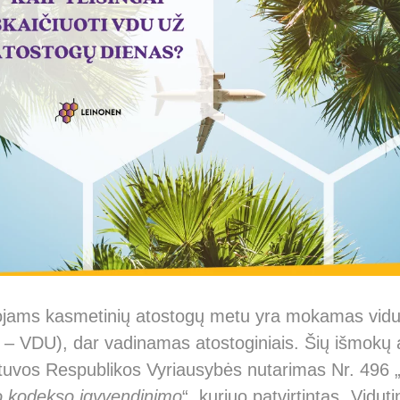
ojams kasmetinių atostogų metu yra mokamas vidut
u – VDU), dar vadinamas atostoginiais. Šių išmokų
tuvos Respublikos Vyriausybės nutarimas Nr. 496 
o kodekso įgyvendinimo
“, kuriuo patvirtintas „Vidut