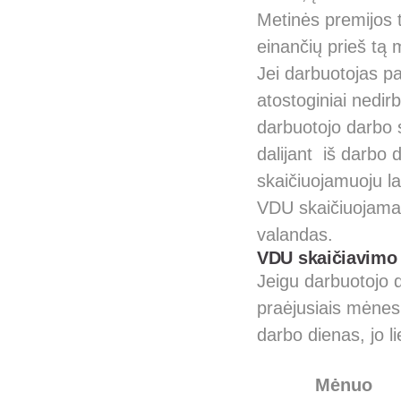
Metinės premijos 
einančių prieš tą
Jei darbuotojas p
atostoginiai nedi
darbuotojo darbo s
dalijant iš darbo 
skaičiuojamuoju la
VDU skaičiuojamas
valandas.
VDU skaičiavimo 
Jeigu darbuotojo 
praėjusiais mėnesi
darbo dienas, jo 
Mėnuo