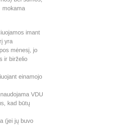
pa, mokama
čiuojamos imant
rį yra
pos mėnesį, jo
ir birželio
iuojant einamojo
ri naudojama VDU
us, kad būtų
 (jei jų buvo