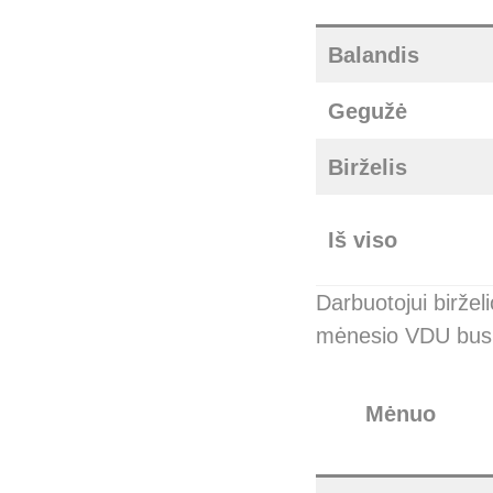
Balandis
Gegužė
Birželis
Iš viso
Darbuotojui biržel
mėnesio VDU bus
Mėnuo