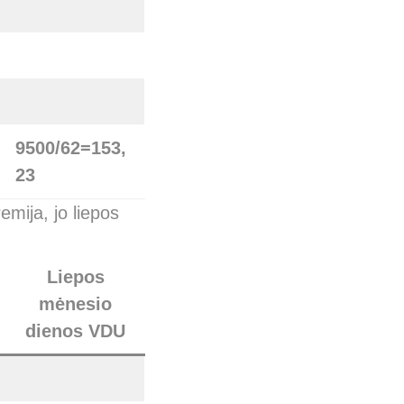
9500/62=153,
23
mija, jo liepos
Liepos
mėnesio
dienos VDU