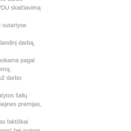
 VDU skaičiavimą
o sutartyse
landinį darbą,
 mokama pagal
temą;
už darbo
tytos šalių
iejines premijas,
s faktiškai
enos) bei sumos,