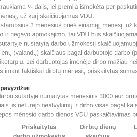
traukiama ¼ dalis, jei premija išmokėta per paskut
 mėnesį, už kurį skaičiuojamas VDU.
astaruosius 3 mėnesius prieš einamąjį mėnesį, už k
rbo ir negavo apmokėjimo, tai VDU bus skaičiuojam
utartyje nustatytą darbo užmokestį skaičiuojamuoju l
dienų (valandų) skaičiaus pagal darbuotojo darbo (
ikotarpiu. Jei darbuotojas įmonėje dirbo mažiau ne
 imant faktiškai dirbtų mėnesių priskaitytas sumas
pavyzdžiai
darbo sutartyje numatytas mėnesinis 3000 eur brut
ais jis neturėjo neatvykimų ir dirbo visas pagal ka
liepos mėnesio darbo dienos VDU paskaičiavimas b
Priskaitytas
Dirbtų dienų
L
darbo užmokestis
skaičius