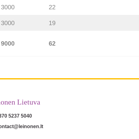
3000
22
3000
19
9000
62
nonen Lietuva
370 5237 5040
ontact@leinonen.lt