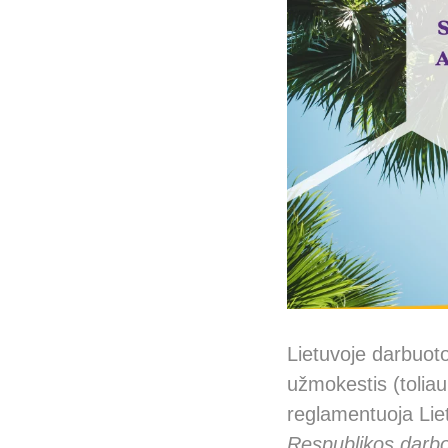
Lietuvoje darbuot
užmokestis (tolia
reglamentuoja Lie
Respublikos darb