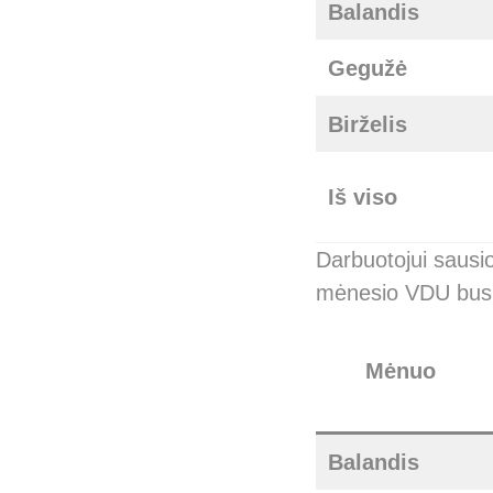
Balandis
Gegužė
Birželis
Iš viso
Darbuotojui sausi
mėnesio VDU bus
Mėnuo
Balandis