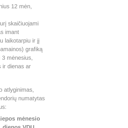
inius 12 mėn,
urį skaičiuojami
as imant
aikotarpiu ir jį
pamainos) grafiką
i 3 mėnesius,
 ir dienas ar
o atlyginimas,
lendorių numatytas
us:
iepos mėnesio
dienos VDU