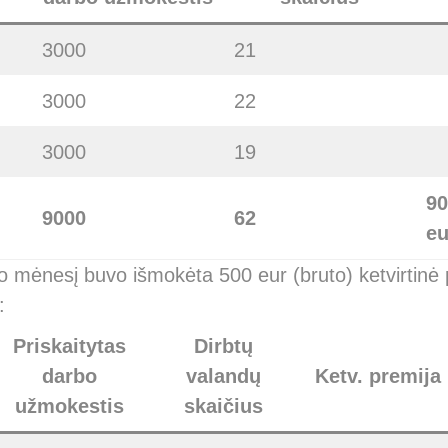
3000
21
3000
22
3000
19
90
9000
62
eu
io mėnesį buvo išmokėta 500 eur (bruto) ketvirtinė p
:
Priskaitytas
Dirbtų
darbo
valandų
Ketv. premija
užmokestis
skaičius