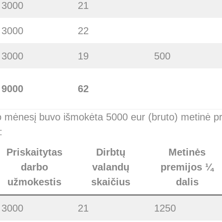
3000
21
3000
22
3000
19
500
9000
62
o mėnesį buvo išmokėta 5000 eur (bruto) metinė pre
:
Priskaitytas
Dirbtų
Metinės
darbo
valandų
premijos ¼
užmokestis
skaičius
dalis
3000
21
1250