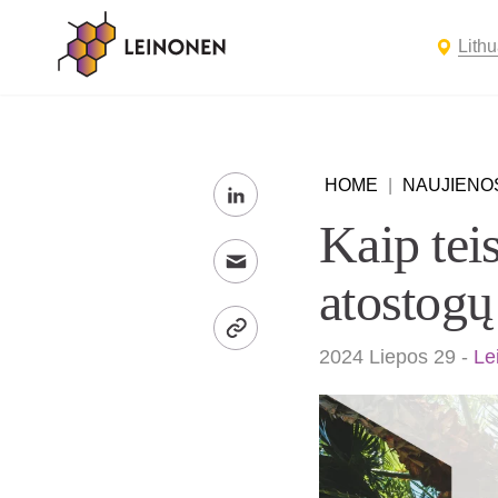
Lith
HOME
|
NAUJIENO
Kaip tei
atostogų
2024 Liepos 29
-
Le