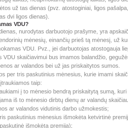
ėtos už tas dienas (pvz. atostoginiai, ligos pašal
s dvi ligos dienas).
jamas VDU?
ienas, nurodytas darbuotojo prašyme, yra apskai
alendorinių mėnesių, einančių prieš tą mėnesį, už ku
mokamas VDU. Pvz., jei darbuotojas atostogauja lie
s VDU skaičiavimui bus imamos balandžio, gegužės 
enos ar valandos bei už jas priskaitytos sumos.
os per tris paskutinius mėnesius, kurie imami skaič
traukiamos taip:
raukiami į to mėnesio bendrą priskaitytą sumą, ku
lijama iš to mėnesio dirbtų dienų ar valandų skaičia
nos ar valandos vidutinis darbo užmokestis;
is paskutinius mėnesius išmokėta ketvirtinė premija
 paskutinė išmokėta premija);