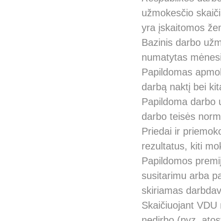
užmokesčio skaiči
yra įskaitomos ž
Bazinis darbo užm
numatytas mėnesini
Papildomas apmokė
darbą naktį bei ki
Papildoma darbo u
darbo teisės norm
Priedai ir priemo
rezultatus, kiti m
Papildomos premijo
susitarimu arba pa
skiriamas darbdavi
Skaičiuojant VDU n
nedirbo (pvz. ato