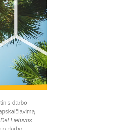
inis darbo
 apskaičiavimą
„
Dėl Lietuvos
inio darbo