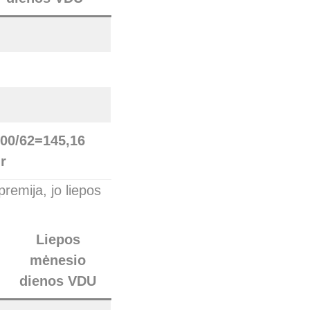
00/62
=
145,16
r
remija, jo liepos
Liepos
mėnesio
dienos VDU