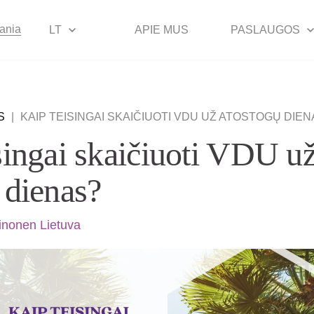
uania
LT
APIE MUS
PASLAUGOS
S
|
KAIP TEISINGAI SKAIČIUOTI VDU UŽ ATOSTOGŲ DIEN
singai skaičiuoti VDU u
 dienas?
inonen Lietuva