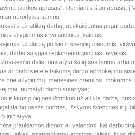
avimo tvarkos aprašas“. Remiantis šiuo aprašu, į
emiau nurodytos sumos:
okestis už atliktą darbą, apskaičiuotas pagal darb
us atlyginimus ir valandinius įkainius;
jimas už darbą poilsio ir švenčių dienomis, viršva
tais, darbo sąlygas reglamentuojančiais, atvejais;
žmokesčio dalis, nustatyta šalių susitarimu arba
as ar darbovietėje taikomą darbo apmokėjimo sis
kos prie atlyginimų, mėnesinės premijos, mokamos 
okėjimai, numatyti darbo sutartyse;
s ir kitos piniginės išmokos už atliktą darbą, nusta
gal darbo teisės normas, išskyrus šventines ir jubil
o iniciatyva.
ėra įtraukiamos dienos ar valandos, kai darbuotoja
stogų laikas, neapmokamų atostogų laikas, ligos di