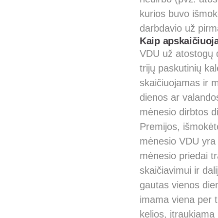
kurios buvo išmok
darbdavio už pirma
Kaip apskaičiuo
VDU už atostogų d
trijų paskutinių k
skaičiuojamas ir 
dienos ar valando
mėnesio dirbtos di
Premijos, išmokėt
mėnesio VDU yra į
mėnesio priedai t
skaičiavimui ir da
gautas vienos die
imama viena per tr
kelios, įtraukiama