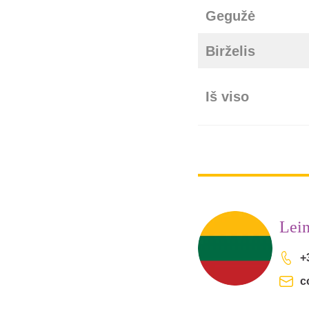
Gegužė
Birželis
Iš viso
Lei
+
c