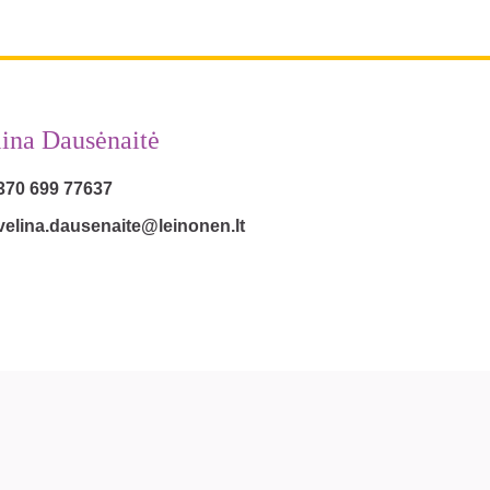
ina Dausėnaitė
370 699 77637
velina.dausenaite@leinonen.lt