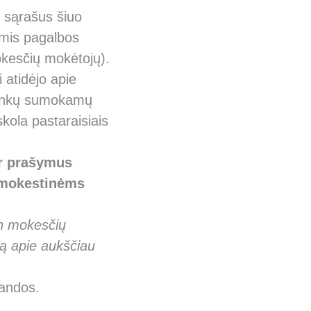
 sąrašus šiuo
ėmis pagalbos
kesčių mokėtojų).
atidėjo apie
ninkų sumokamų
skola pastaraisiais
ir prašymus
s mokestinėms
en mokesčių
ą apie aukščiau
mandos.