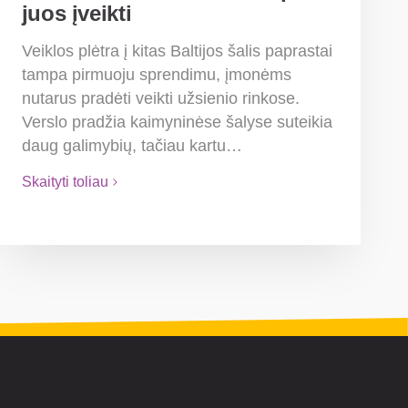
juos įveikti
Veiklos plėtra į kitas Baltijos šalis paprastai
tampa pirmuoju sprendimu, įmonėms
nutarus pradėti veikti užsienio rinkose.
Verslo pradžia kaimyninėse šalyse suteikia
daug galimybių, tačiau kartu…
Skaityti toliau