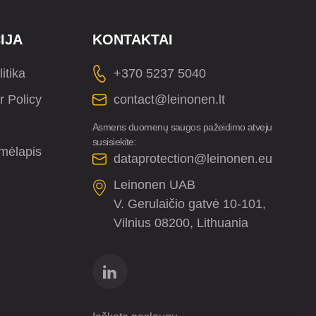
IJA
KONTAKTAI
itika
+370 5237 5040
r Policy
contact@leinonen.lt
Asmens duomenų saugos pažeidimo atveju
susisiekite:
mėlapis
dataprotection@leinonen.eu
Leinonen UAB
V. Gerulaičio gatvė 10-101,
Vilnius 08200, Lithuania