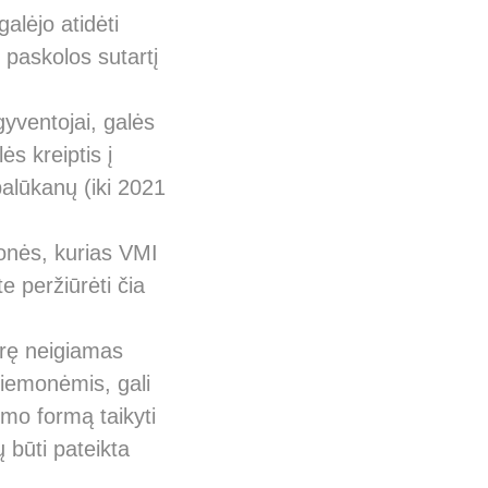
alėjo atidėti
 paskolos sutartį
yventojai, galės
ės kreiptis į
palūkanų (iki 2021
onės, kurias VMI
e peržiūrėti čia
yrę neigiamas
iemonėmis, gali
ymo formą taikyti
 būti pateikta