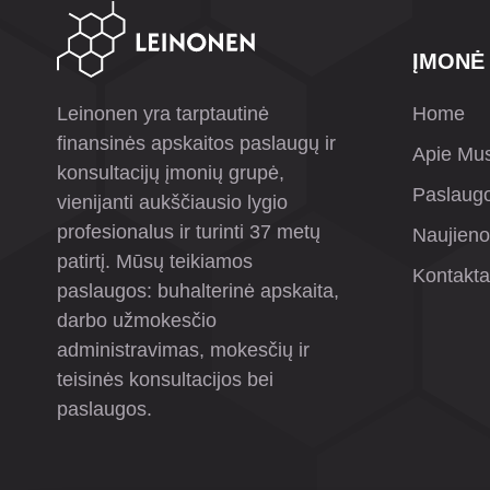
ĮMONĖ
Leinonen yra tarptautinė
Home
finansinės apskaitos paslaugų ir
Apie Mu
konsultacijų įmonių grupė,
Paslaug
vienijanti aukščiausio lygio
profesionalus ir turinti 37 metų
Naujien
patirtį. Mūsų teikiamos
Kontakta
paslaugos: buhalterinė apskaita,
darbo užmokesčio
administravimas, mokesčių ir
teisinės konsultacijos bei
paslaugos.