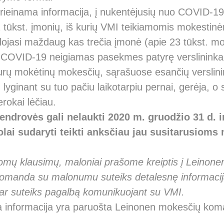
prieinama informacija, į nukentėjusių nuo COVID-19
1 tūkst. įmonių, iš kurių VMI teikiamomis mokestin
jasi maždaug kas trečia įmonė (apie 23 tūkst. mo
 COVID-19 neigiamas pasekmes patyrę verslininkai 
eurų mokėtinų mokesčių, sąrašuose esančių versli
 lyginant su tuo pačiu laikotarpiu pernai, gerėja, o 
rokai lėčiau.
ndrovės gali nelaukti 2020 m. gruodžio 31 d. 
lai sudaryti teikti anksčiau jau susitarusiom
ldomų klausimų, maloniai prašome kreiptis į Leinon
manda su malonumu suteiks detalesnę informacij
ar suteiks pagalbą komunikuojant su VMI.
a informacija yra paruošta Leinonen mokesčių ko