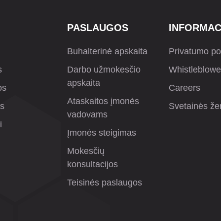
PASLAUGOS
INFORMAC
Buhalterinė apskaita
Privatumo pol
s
Darbo užmokesčio
Whistleblowe
apskaita
os
Careers
Ataskaitos įmonės
os
Svetainės že
vadovams
i
Įmonės steigimas
Mokesčių
konsultacijos
Teisinės paslaugos