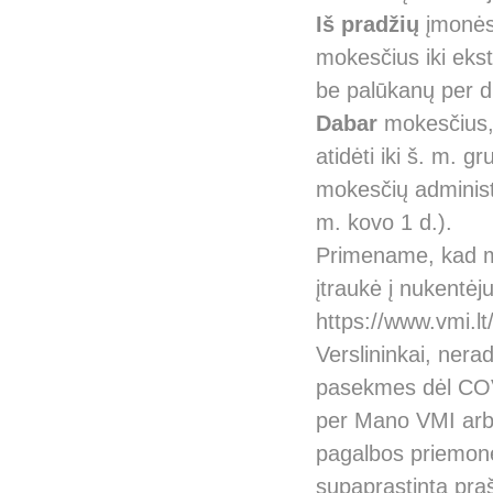
Iš pradžių
įmonės 
mokesčius iki ekst
be palūkanų per d
Dabar
mokesčius, 
atidėti iki š. m. g
mokesčių administr
m. kovo 1 d.).
Primename, kad mo
įtraukė į nukentėj
https://www.vmi.lt
Verslininkai, ner
pasekmes dėl COVI
per Mano VMI arb
pagalbos priemones
supaprastinta pr