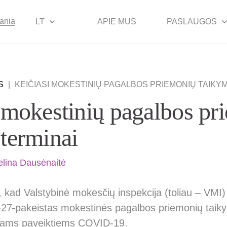
uania
LT
APIE MUS
PASLAUGOS
S
|
KEIČIASI MOKESTINIŲ PAGALBOS PRIEMONIŲ TAIKY
 mokestinių pagalbos pr
terminai
elina Dausėnaitė
 kad Valstybinė mokesčių inspekcija (toliau – VMI)
-27
pakeistas mokestinės pagalbos priemonių taik
jams paveiktiems COVID-19.