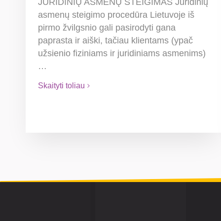
JURIDINIŲ ASMENŲ STEIGIMAS Juridinių
asmenų steigimo procedūra Lietuvoje iš
pirmo žvilgsnio gali pasirodyti gana
paprasta ir aiški, tačiau klientams (ypač
užsienio fiziniams ir juridiniams asmenims)
…
Skaityti toliau