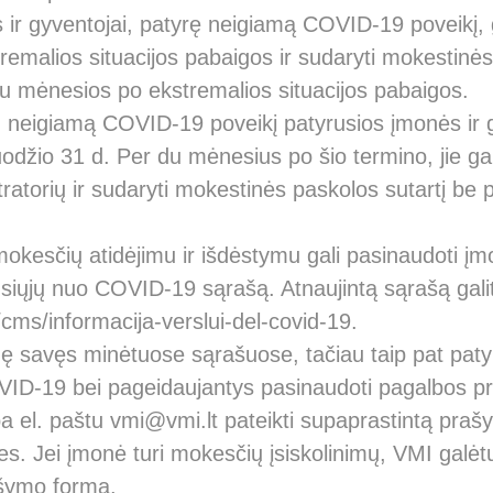
ir gyventojai, patyrę neigiamą COVID-19 poveikį, g
remalios situacijos pabaigos ir sudaryti mokestinės
u mėnesios po ekstremalios situacijos pabaigos.
neigiamą COVID-19 poveikį patyrusios įmonės ir g
ruodžio 31 d. Per du mėnesius po šio termino, jie gal
atorių ir sudaryti mokestinės paskolos sutartį be 
kesčių atidėjimu ir išdėstymu gali pasinaudoti įm
usiųjų nuo COVID-19 sąrašą. Atnaujintą sąrašą galit
/cms/informacija-verslui-del-covid-19
.
adę savęs minėtuose sąrašuose, tačiau taip pat pat
D-19 bei pageidaujantys pasinaudoti pagalbos pr
a el. paštu
vmi@vmi.lt
pateikti supaprastintą praš
. Jei įmonė turi mokesčių įsiskolinimų, VMI galėtų
ašymo forma.