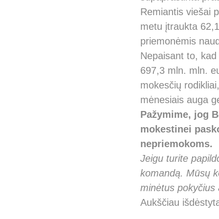
Remiantis viešai 
metu įtraukta 62,
priemonėmis naudo
Nepaisant to, kad
697,3 mln. mln. 
mokesčių rodikliai,
mėnesiais auga ge
Pažymime, jog Be
mokestinei pasko
nepriemokoms.
Jeigu turite papi
komandą. Mūsų ko
minėtus pokyčius 
Aukščiau išdėstyt