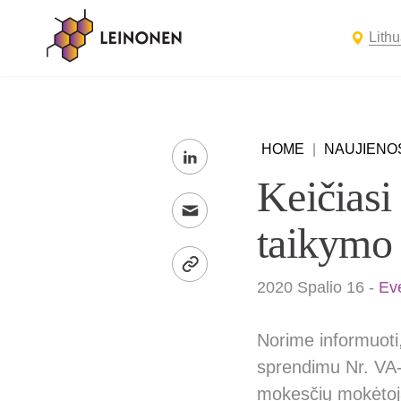
Lith
HOME
|
NAUJIENO
Keičiasi
taikymo 
2020 Spalio 16
-
Ev
Norime informuoti,
sprendimu Nr. VA
mokesčių mokėto