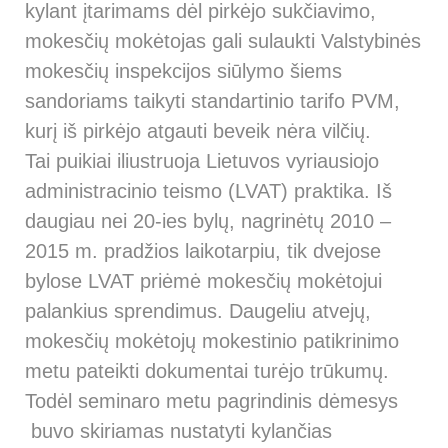
kylant įtarimams dėl pirkėjo sukčiavimo,
mokesčių mokėtojas gali sulaukti Valstybinės
mokesčių inspekcijos siūlymo šiems
sandoriams taikyti standartinio tarifo PVM,
kurį iš pirkėjo atgauti beveik nėra vilčių.
Tai puikiai iliustruoja Lietuvos vyriausiojo
administracinio teismo (LVAT) praktika. Iš
daugiau nei 20-ies bylų, nagrinėtų 2010 –
2015 m. pradžios laikotarpiu, tik dvejose
bylose LVAT priėmė mokesčių mokėtojui
palankius sprendimus. Daugeliu atvejų,
mokesčių mokėtojų mokestinio patikrinimo
metu pateikti dokumentai turėjo trūkumų.
Todėl
seminaro metu p
agrindinis dėmesys
buvo skiriamas nustatyti kylančias