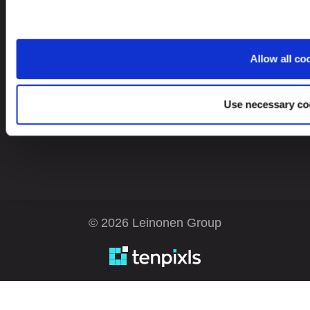
Allow all co
Ieškote paslaugų kitoje šalyje?
Lithuania
LT
Use necessary co
© 2026 Leinonen Group