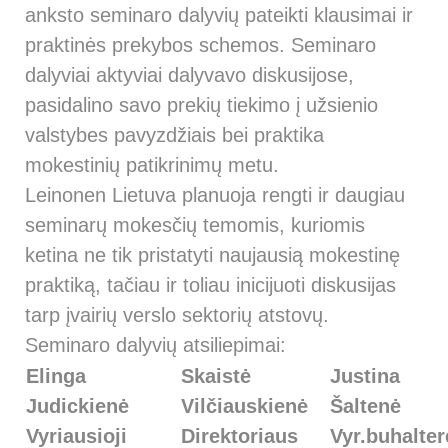
anksto seminaro dalyvių pateikti klausimai ir
praktinės prekybos schemos. Seminaro
dalyviai aktyviai dalyvavo diskusijose,
pasidalino savo prekių tiekimo į užsienio
valstybes pavyzdžiais bei praktika
mokestinių patikrinimų metu.
Leinonen Lietuva planuoja rengti ir daugiau
seminarų mokesčių temomis, kuriomis
ketina ne tik pristatyti naujausią mokestinę
praktiką, tačiau ir toliau inicijuoti diskusijas
tarp įvairių verslo sektorių atstovų.
Seminaro dalyvių atsiliepimai:
Elinga
Skaistė
Justina
Judickienė
Vilčiauskienė
Šaltenė
Vyriausioji
Direktoriaus
Vyr.buhalter