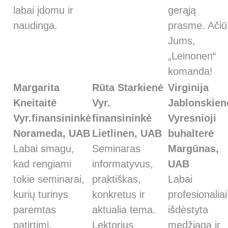
labai įdomu ir
gerąją
naudinga.
prasme. Ačiū
Jums,
„Leinonen“
komanda!
Margarita
Rūta Starkienė
Virginija
Kneitaitė
Vyr.
Jablonskien
Vyr.finansininkė
finansininkė
Vyresnioji
Norameda, UAB
Lietlinen, UAB
buhalterė
Labai smagu,
Seminaras
Margūnas,
kad rengiami
informatyvus,
UAB
tokie seminarai,
praktiškas,
Labai
kurių turinys
konkretus ir
profesionaliai
paremtas
aktualia tema.
išdėstyta
patirtimi,
Lektorius
medžiaga ir