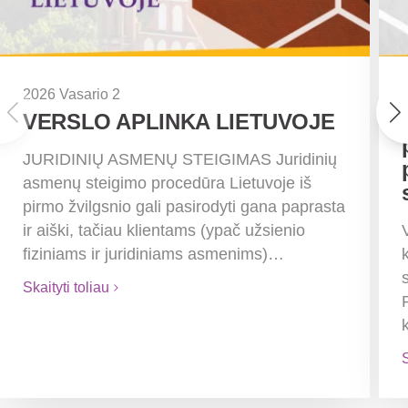
2026 Vasario 2
VERSLO APLINKA LIETUVOJE
JURIDINIŲ ASMENŲ STEIGIMAS Juridinių
asmenų steigimo procedūra Lietuvoje iš
pirmo žvilgsnio gali pasirodyti gana paprasta
ir aiški, tačiau klientams (ypač užsienio
fiziniams ir juridiniams asmenims)…
Skaityti toliau
S