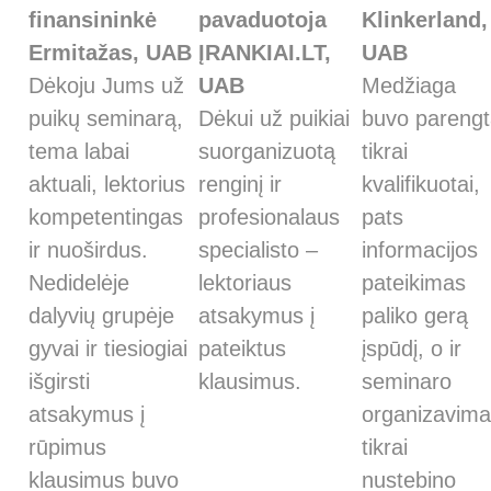
finansininkė
pavaduotoja
Klinkerland,
Ermitažas, UAB
ĮRANKIAI.LT,
UAB
Dėkoju Jums už
UAB
Medžiaga
puikų seminarą,
Dėkui už puikiai
buvo pareng
tema labai
suorganizuotą
tikrai
aktuali, lektorius
renginį ir
kvalifikuotai,
kompetentingas
profesionalaus
pats
ir nuoširdus.
specialisto –
informacijos
Nedidelėje
lektoriaus
pateikimas
dalyvių grupėje
atsakymus į
paliko gerą
gyvai ir tiesiogiai
pateiktus
įspūdį, o ir
išgirsti
klausimus.
seminaro
atsakymus į
organizavim
rūpimus
tikrai
klausimus buvo
nustebino