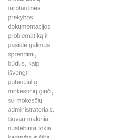
tarptautinės
prekybos
dokumentacijos
problematiką ir
pasiūlė galimus
sprendimų
būdus, kaip
išvengti
potencialių
mokestinių ginčų
su mokesčių
administratoriais.
Buvau maloniai
nustebinta tokia
kantrybe ir šilta