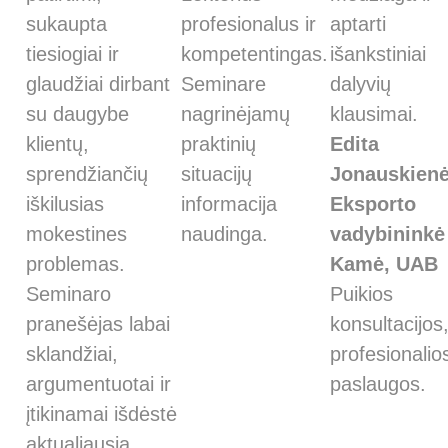
sukaupta
profesionalus ir
aptarti
tiesiogiai ir
kompetentingas.
išankstiniai
glaudžiai dirbant
Seminare
dalyvių
su daugybe
nagrinėjamų
klausimai.
klientų,
praktinių
Edita
sprendžiančių
situacijų
Jonauskien
iškilusias
informacija
Eksporto
mokestines
naudinga.
vadybininkė
problemas.
Kamė, UAB
Seminaro
Puikios
pranešėjas labai
konsultacijos
sklandžiai,
profesionalio
argumentuotai ir
paslaugos.
įtikinamai išdėstė
aktualiausią