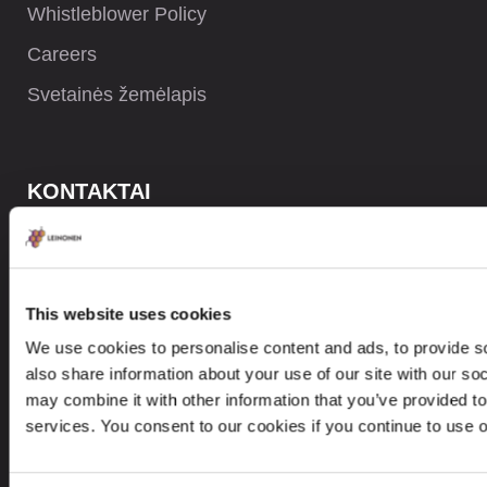
Whistleblower Policy
Careers
Svetainės žemėlapis
KONTAKTAI
+370 5237 5040
contact@leinonen.lt
This website uses cookies
Asmens duomenų saugos pažeidimo atveju susisiekite:
We use cookies to personalise content and ads, to provide so
dataprotection@leinonen.eu
also share information about your use of our site with our so
Leinonen UAB
may combine it with other information that you’ve provided to
V. Gerulaičio gatvė 10-101, Vilnius 08200,
services. You consent to our cookies if you continue to use 
Lithuania