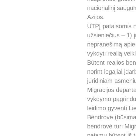
nacionalinį saugum
Azijos.
UTPĮ pataisomis nu
užsieniečius – 1) 
nepranešimą apie 
vykdyti realią veik
Būtent realios be
norint legaliai įdar
juridiniam asmeniui
Migracijos departa
vykdymo pagrindu a
leidimo gyventi Li
Bendrovė (būsimas 
bendrovė turi Migr
pajamų būtent iš to