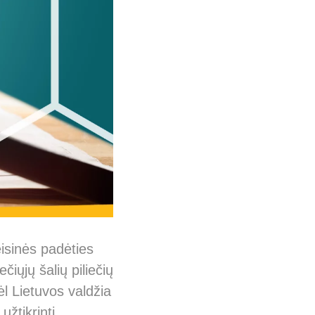
eisinės padėties
ečiųjų šalių piliečių
ėl Lietuvos valdžia
užtikrinti