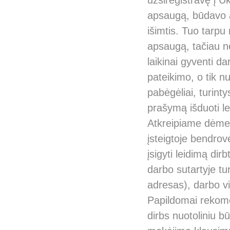
užsiregistravę į Uk
apsaugą, būdavo atl
išimtis. Tuo tarpu 
apsaugą, tačiau ne
laikinai gyventi d
pateikimo, o tik n
pabėgėliai, turinty
prašymą išduoti le
Atkreipiame dėmesį
įsteigtoje bendrov
įsigyti leidimą dir
darbo sutartyje tu
adresas), darbo vi
Papildomai rekomen
dirbs nuotoliniu b