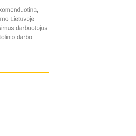
ekomenduotina,
dymo Lietuvoje
būsimus darbuotojus
otolinio darbo