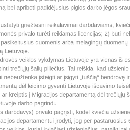
ą bei apriboti padidėjusius pigios darbo jėgos srau
statyti griežtesni reikalavimai darbdaviams, kvieči
įmonės privalo turėti reikiamas licencijas; 2) būti n
pasikeitusius duomenis arba melagingų duomenų p
lą Lietuvoje.
ndrovės veiklos vykdymas Lietuvoje yra vienas iš e
binti trečiųjų šalių piliečius. Tai reiškia, kad užsienio
 nebeužtenka įsteigti ar įsigyti „tuščią“ bendrovę ir 
mentą dėl leidimo gyventi Lietuvoje išdavimo teisė
r kreiptis į Migracijos departamentą dėl trečiųjų šal
etuvoje darbo pagrindu.
darbdavys) privalo pagrįsti, kodėl kviečia užsienie
acijos departamentui įrodyti, jog per pastaruosius
s veiklos, kuriai kviečiasi užsieniečius, pateikti ta