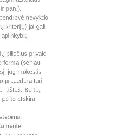
ir pan.).
ti bendrovė nevykdo
riterijų) jai gali
 aplinkybių
ų piliečius privalo
o formą (seniau
į, jog mokestis
o procedūra turi
 raštas. Be to,
 po to atskirai
astebima
rtamente