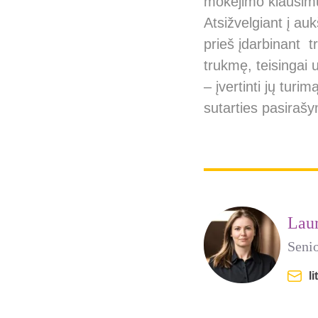
mokėjimo klausimų
Atsižvelgiant į a
prieš įdarbinant tr
trukmę, teisingai 
– įvertinti jų turim
sutarties pasiraš
Lau
Seni
l