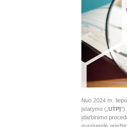
Nuo 2024 m. liepos
įstatymo („
UTPĮ
“)
įdarbinimo proced
nusprendė griežtint