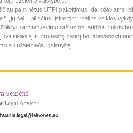
 toje užsienio valstybėje.
ukščiau paminėtus UTPĮ pakeitimus, darbdaviams r
ečiųjų šalių piliečius, įsivertinti realios veiklos vyk
užpildyti tarpininkavimo raštus bei atidžiai rinktis 
ą kvalifikaciją ir profesinę patirtį bei apsvarstyti nu
ymo su užsieniečiu galimybę.
ra Semėnė
or Legal Advisor
ithuania.legal@leinonen.eu