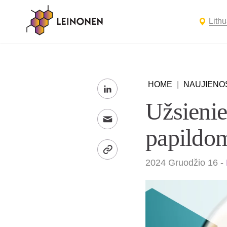
Lith
HOME
|
NAUJIENO
Užsienie
papildom
2024 Gruodžio 16
-