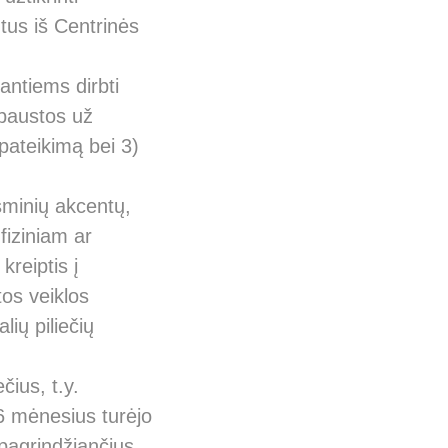
tus iš Centrinės
antiems dirbti
ebaustos už
ateikimą bei 3)
sminių akcentų,
 fiziniam ar
kreiptis į
tos veiklos
ių piliečių
čius, t.y.
 6 mėnesius turėjo
i pagrindžiančius