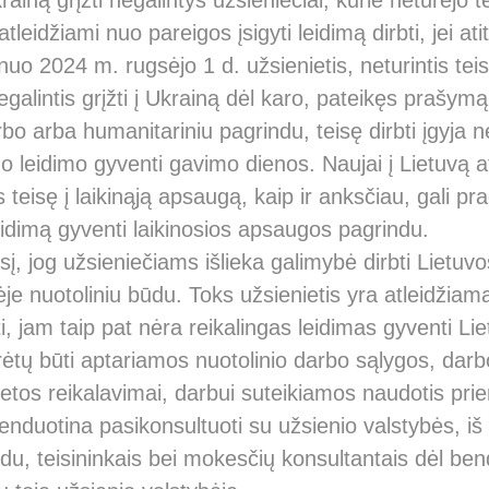
rainą grįžti negalintys užsieniečiai, kurie neturėjo te
eidžiami nuo pareigos įsigyti leidimą dirbti, jei ati
nuo 2024 m. rugsėjo 1 d. užsienietis, neturintis teisė
galintis grįžti į Ukrainą dėl karo, pateikęs prašymą
arbo arba humanitariniu pagrindu, teisę dirbti įgyja
uo leidimo gyventi gavimo dienos. Naujai į Lietuvą 
s teisę į laikinąją apsaugą, kaip ir anksčiau, gali pra
idimą gyventi laikinosios apsaugos pagrindu.
, jog užsieniečiams išlieka galimybė dirbti Lietuv
ėje nuotoliniu būdu. Toks užsienietis yra atleidžia
bti, jam taip pat nėra reikalingas leidimas gyventi Lie
rėtų būti aptariamos nuotolinio darbo sąlygos, darb
etos reikalavimai, darbui suteikiamos naudotis prie
duotina pasikonsultuoti su užsienio valstybės, iš 
ūdu, teisininkais bei mokesčių konsultantais dėl b