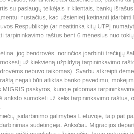
is su paslaugų teikėjais ir klientais, bankų išrašus 
mentui nustačius, kad užsienietį ketinanti įdarbin
tuvos Respublikoje (ar neatitinka kitų UTPĮ numatytų k
kti tarpininkavimo raštus bent 6 mėnesius nuo tokių
.
ina, jog bendrovės, norinčios įdarbinti trečiųjų šali
okestį už kiekvieną užpildytą tarpininkavimo rašt
drovėms nebuvo taikomas). Svarbu atkreipti dėmes
raštą negali būti atliktas banko pavedimu, mokėjim
iš MIGRIS paskyros, kurioje pildomas tarpininkavimo
iš anksto sumokėti už kelis tarpininkavimo raštus, o
.
niečių įsidarbinimo galimybes Lietuvoje, taip pat p
 įdarbinimas sudėtingėja. Anksčiau Migracijos depa