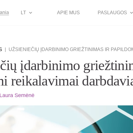
uania
LT
APIE MUS
PASLAUGOS
S
|
UŽSIENIEČIŲ ĮDARBINIMO GRIEŽTINIMAS IR PAPILDOMI REIKA
čių įdarbinimo griežtini
i reikalavimai darbdav
Laura Semėnė