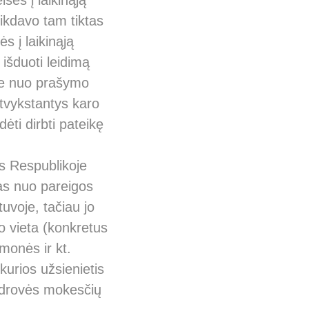
isės į laikinąją
tikdavo tam tiktas
s į laikinąją
 išduoti leidimą
 ne nuo prašymo
atvykstantys karo
dėti dirbti pateikę
os Respublikoje
mas nuo pareigos
tuvoje, tačiau jo
o vieta (konkretus
monės ir kt.
kurios užsienietis
endrovės mokesčių