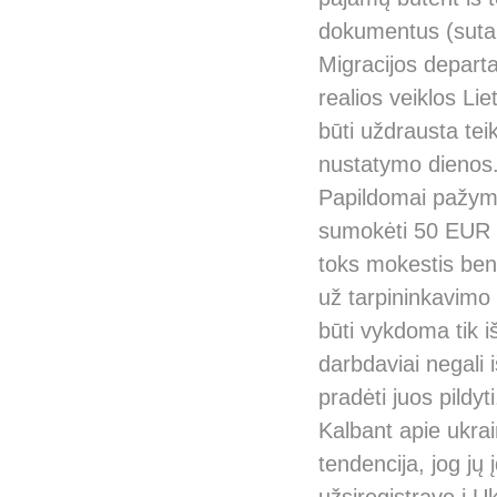
dokumentus (sutart
Migracijos departa
realios veiklos Lie
būti uždrausta tei
nustatymo dienos
Papildomai pažymėt
sumokėti 50 EUR m
toks mokestis ben
už tarpininkavimo 
būti vykdoma tik 
darbdaviai negali 
pradėti juos pildyti
Kalbant apie ukrai
tendencija, jog jų