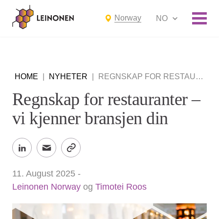
Norway
NO
HOME
|
NYHETER
|
REGNSKAP FOR RESTAURANTER – VI KJENNER BRANSJEN DIN
Regnskap for restauranter –
vi kjenner bransjen din
11. August 2025
-
Leinonen Norway
og
Timotei Roos