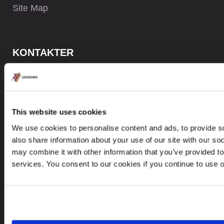
Site Map
KONTAKTER
+ 47 919 05 058
contact@leinonen.no
This website uses cookies
Ved datainnbrudd, vennligst kontakt:
dataprotection@leinonen.eu
We use cookies to personalise content and ads, to provide so
also share information about your use of our site with our so
Leinonen AS
may combine it with other information that you’ve provided to
Arbins gate 4, 0253 Oslo, Norway
services. You consent to our cookies if you continue to use 