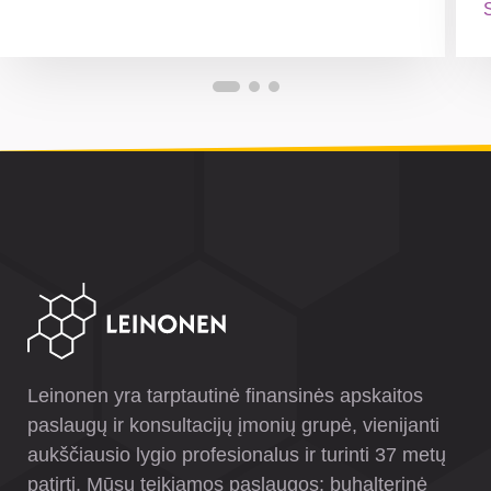
S
Leinonen yra tarptautinė finansinės apskaitos
paslaugų ir konsultacijų įmonių grupė, vienijanti
aukščiausio lygio profesionalus ir turinti 37 metų
patirtį. Mūsų teikiamos paslaugos: buhalterinė