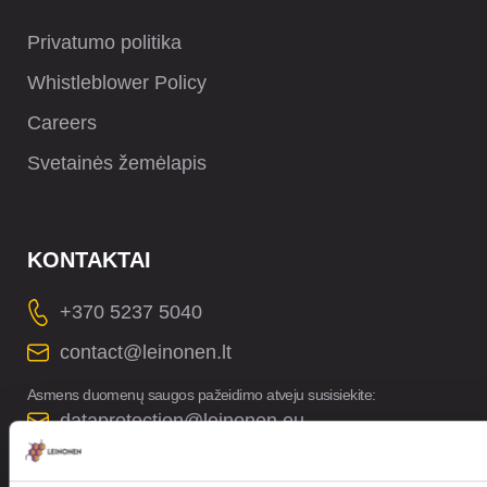
Privatumo politika
Whistleblower Policy
Careers
Svetainės žemėlapis
KONTAKTAI
+370 5237 5040
contact@leinonen.lt
Asmens duomenų saugos pažeidimo atveju susisiekite:
dataprotection@leinonen.eu
Leinonen UAB