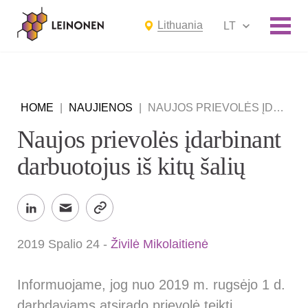
Lithuania
LT
HOME
|
NAUJIENOS
|
NAUJOS PRIEVOLĖS ĮDARBINANT DARBUOTOJUS IŠ KITŲ ŠALIŲ
Naujos prievolės įdarbinant
darbuotojus iš kitų šalių
2019 Spalio 24
-
Živilė Mikolaitienė
Informuojame, jog nuo 2019 m. rugsėjo 1 d.
darbdaviams atsirado prievolė teikti