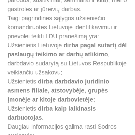
parodos, susitikimai, seminarai ir kita), meno
gastrolės ar jūreivių darbas.
Taigi pagrindinės sąlygos užsieniečio
komandiruotės Lietuvoje identifikavimui ir
prievolei teikti LDU pranešimą yra:
Užsienietis Lietuvoje
dirba pagal sutartį dėl
paslaugų teikimo ar darbų atlikimo
,
darbdavio sudarytą su Lietuvos Respublikoje
veikiančiu užsakovu;
Užsienietis
dirba darbdavio juridinio
asmens filiale, atstovybėje, grupės
įmonėje ar kitoje darbovietėje;
Užsienietis
dirba kaip laikinasis
darbuotojas
.
Daugiau informacijos galima rasti Sodros