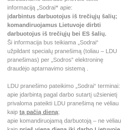
informaciją „Sodrai
“
apie:
įdarbintus darbuotojus iš trečiųjų šalių;
komandiruojamus Lietuvoje dirbti
darbuotojus iš trečiųjų bei ES šalių.
Ši informacija bus teikiama „Sodrai“
užpildant specialų pranešimą (toliau – LDU
pranešimas) per „Sodros” elektroninę
draudėjo aptarnavimo sistemą .
LDU pranešimo pateikimo „Sodrai“ terminai:
apie įdarbintą pagal darbo sutartį užsienietį
privaloma pateikti LDU pranešimą ne vėliau
kaip
tą pačią dieną
;
apie komandiruojamą darbuotoją – ne vėliau
kaip
prieš vieną dieną iki darbo Lietuvoje