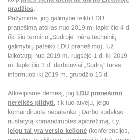
pradžios
.
Pažymime, jog galimybė teikti LDU
pranešimą atsiras nuo 2019 m. lapkričio 4 d.
(iki šio termino „Sodroje“ nėra techninių
galimybių pateikti LDU pranešimo). Už
laikotarpį nuo 2019 m. rugsėjo 1 d. iki 2019
m. lapkričio 3 d. darbdaviai „Sodrą“ turės
informuoti iki 2019 m. gruodžio 15 d.
Atkreipiame dėmesį, jog
LDU pranešimo
nereikės pildyti
, tik tuo atveju, jeigu
komandiruotė nepatenka į Darbo kodekso
nustatytą komandiruotės apibrėžimą, t.y.
jeigu tai yra verslo kelionė
(konferencijos,