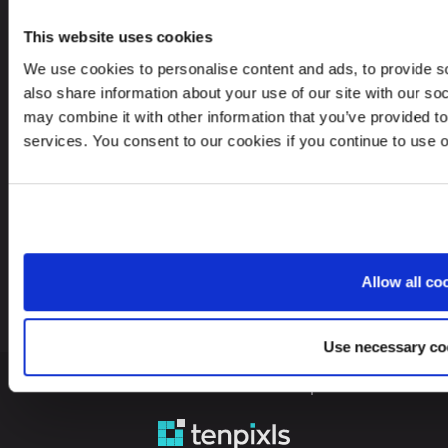
V. Gerulaičio gatvė 10-101, Vilnius 08200,
Lithuania
This website uses cookies
We use cookies to personalise content and ads, to provide so
also share information about your use of our site with our so
may combine it with other information that you’ve provided to
services. You consent to our cookies if you continue to use 
Ieškote paslaugų kitoje šalyje?
Lithuania
LT
Allow all co
Use necessary co
© 2026 Leinonen Group