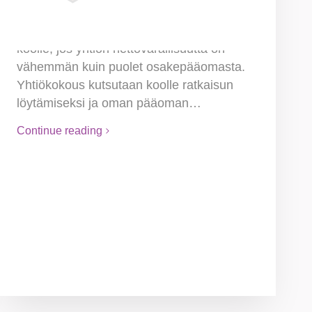
Viron liiketoimintalain mukaan hallitus on
velvollinen kutsumaan yhtiökokouksen
koolle, jos yhtiön nettovarallisuutta on
vähemmän kuin puolet osakepääomasta.
Yhtiökokous kutsutaan koolle ratkaisun
löytämiseksi ja oman pääoman…
Continue reading