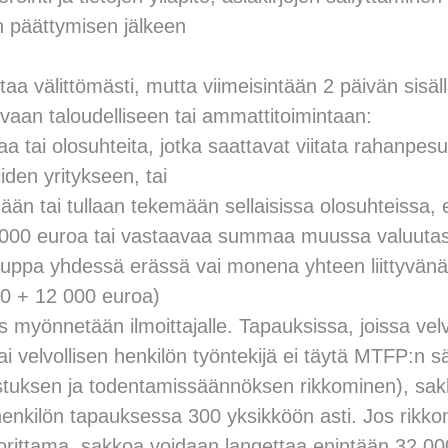
n päättymisen jälkeen
ttaa välittömästi, mutta viimeisintään 2 päivän sisäll
avaan taloudelliseen tai ammattitoimintaan:
aa tai olosuhteita, jotka saattavat viitata rahanpesu
iden yritykseen, tai
än tai tullaan tekemään sellaisissa olosuhteissa, e
32 000 euroa tai vastaavaa summaa muussa valuutas
auppa yhdessä erässä vai monena yhteen liittyvä
00 + 12 000 euroa)
 myönnetään ilmoittajalle. Tapauksissa, joissa velv
tai velvollisen henkilön työntekijä ei täytä MTFP:n 
istuksen ja todentamissäännöksen rikkominen), sa
shenkilön tapauksessa 300 yksikköön asti. Jos rikk
orittama, sakkoa voidaan langettaa enintään 32 00