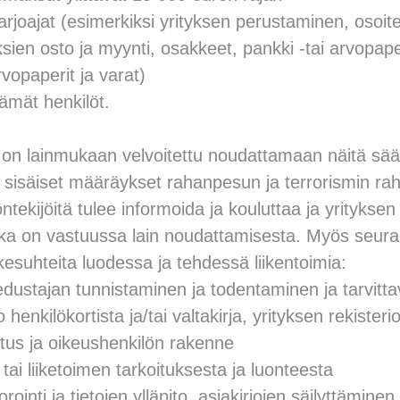
tarjoajat (esimerkiksi yrityksen perustaminen, osoite
sien osto ja myynti, osakkeet, pankki -tai arvopaper
rvopaperit ja varat)
ämät henkilöt.
 on lainmukaan velvoitettu noudattamaan näitä sään
iset sisäiset määräykset rahanpesun ja terrorismin ra
ntekijöitä tulee informoida ja kouluttaa ja yritykse
joka on vastuussa lain noudattamisesta. Myös seur
ikesuhteita luodessa ja tehdessä liikentoimia:
dustajan tunnistaminen ja todentaminen ja tarvittav
enkilökortista ja/tai valtakirja, yrityksen rekisterio
tus ja oikeushenkilön rakenne
 tai liiketoimen tarkoituksesta ja luonteesta
rointi ja tietojen ylläpito, asiakirjojen säilyttämine