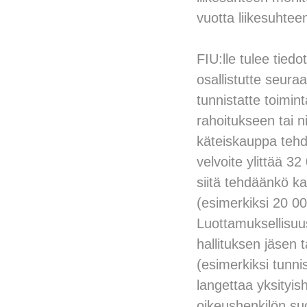
vuotta liikesuhtee
FIU:lle tulee tiedo
osallistutte seura
tunnistatte toimint
rahoitukseen tai ni
käteiskauppa tehdä
velvoite ylittää 
siitä tehdäänkö k
(esimerkiksi 20 0
Luottamuksellisuus
hallituksen jäsen 
(esimerkiksi tunn
langettaa yksityi
oikeushenkilön su