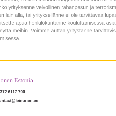
onko yrityksenne velvollinen rahanpesun ja terroris
 lain alla, tai yrityksellänne ei ole tarvittavaa lupaa
rvitsette apua henkilökuntanne kouluttamisessa asi
eyttä meihin. Voimme auttaa yritystänne tarvittavi
timisessa.
onen Estonia
 372 6117 700
ontact@leinonen.ee