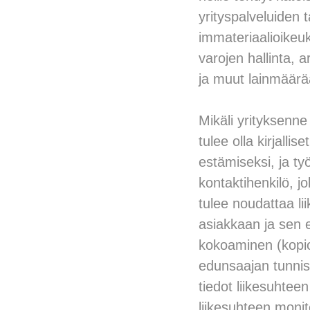
yrityspalveluiden 
immateriaalioikeuk
varojen hallinta, a
ja muut lainmäärä
Mikäli yrityksenne
tulee olla kirjall
estämiseksi, ja työ
kontaktihenkilö, 
tulee noudattaa li
asiakkaan ja sen e
kokoaminen (kopio h
edunsaajan tunnis
tiedot liikesuhteen
liikesuhteen monito