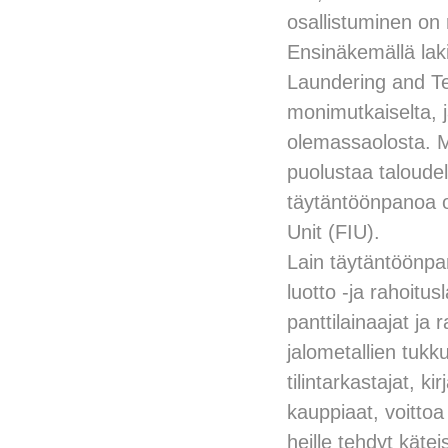
osallistuminen on r
Ensinäkemällä lak
Laundering and Ter
monimutkaiselta, j
olemassaolosta. MT
puolustaa taloudell
täytäntöönpanoa oh
Unit (FIU).
Lain täytäntöönp
luotto -ja rahoitus
panttilainaajat ja 
jalometallien tukk
tilintarkastajat, k
kauppiaat, voittoa
heille tehdyt käte