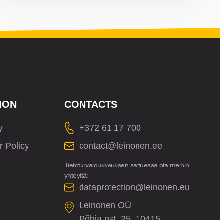
ION
CONTACTS
y
+372 61 17 700
r Policy
contact@leinonen.ee
Tietoturvaloukkauksen sattuessa ota meihin
yhteyttä:
dataprotection@leinonen.eu
Leinonen OÜ
Põhja pst. 25, 10415