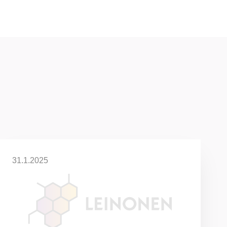
31.1.2025
YRITYKSEN OMA PÄÄOMA ON
ALLE PUOLET
OSAKEPÄÄOMASTA – MITÄ
TEHDÄ SEURAAVAKSI?