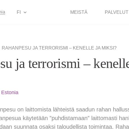
nia
FI
MEISTÄ
PALVELUT
|
RAHANPESU JA TERRORISMI – KENELLE JA MIKSI?
u ja terrorismi – kenelle
 Estonia
pesu on laittomista lähteistä saadun rahan halluss
hanpesua käytetään ”puhdistamaan” laittomasti han
oidaan suunnata osaksi taloudellista toimintaa. Rah