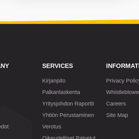
ANY
SERVICES
INFORMAT
Kirjanpito
Privacy Polic
Palkanlaskenta
Whistleblowe
Yritysjohdon Raportit
Careers
Yhtiön Perustaminen
Site Map
edot
Verotus
Oikeudelliset Palvelut