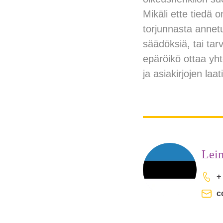
Mikäli ette tiedä 
torjunnasta annetun
säädöksiä, tai ta
epäröikö ottaa yht
ja asiakirjojen laa
Lein
+
c