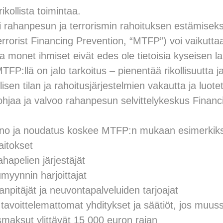
ikollista toimintaa.
i rahanpesun ja terrorismin rahoituksen estämisek
rorist Financing Prevention, “MTFP”) voi vaikuttaa
a monet ihmiset eivät edes ole tietoisia kyseisen la
FP:llä on jalo tarkoitus – pienentää rikollisuutta ja
isen tilan ja rahoitusjärjestelmien vakautta ja luote
jaa ja valvoo rahanpesun selvittelykeskus Financia
ano ja noudatus koskee MTFP:n mukaan esimerkiks
laitokset
rahapelien järjestäjät
umyynnin harjoittajat
irjanpitäjät ja neuvontapalveluiden tarjoajat
 tavoittelemattomat yhditykset ja säätiöt, jos muus
ismaksut ylittävät 15 000 euron rajan