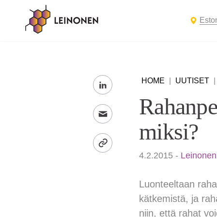
Esto
HOME
|
UUTISET
Rahanpes
miksi?
4.2.2015
-
Leinonen
Luonteeltaan rahan
kätkemistä, ja ra
niin, että rahat v