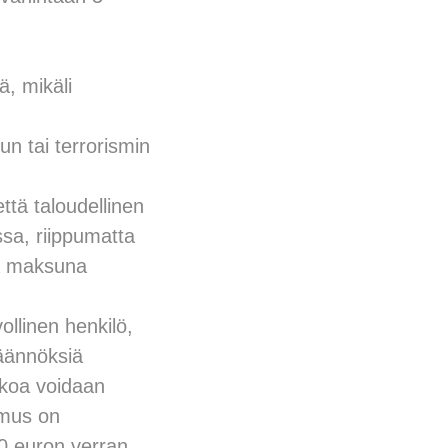
ä, mikäli
un tai terrorismin
ttä taloudellinen
sa, riippumatta
nä maksuna
ollinen henkilö,
säännöksiä
kkoa voidaan
omus on
0 euron verran.