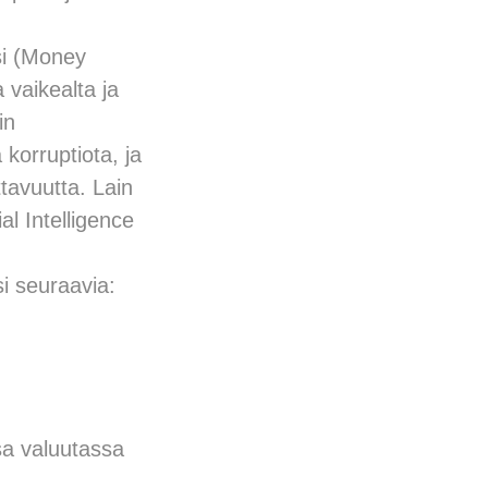
si (Money
 vaikealta ja
in
 korruptiota, ja
ttavuutta. Lain
l Intelligence
i seuraavia:
sa valuutassa