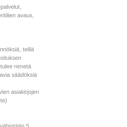
palvelut,
itilien avaus,
nöksiä, teillä
hoituksen
n tulee nimetä
aavia säädöksiä
ien asiakirjojen
te)
n vähintään 5