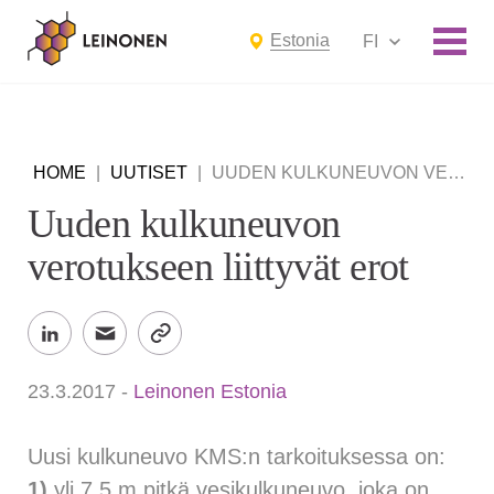
Estonia
FI
HOME
|
UUTISET
|
UUDEN KULKUNEUVON VEROTUKSEEN LIITTYVÄT EROT
Uuden kulkuneuvon
verotukseen liittyvät erot
23.3.2017
-
Leinonen Estonia
Uusi kulkuneuvo KMS:n tarkoituksessa on:
1)
yli 7,5 m pitkä vesikulkuneuvo, joka on