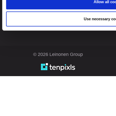
Allow all co
Bulgaria
BG
Use necessary co
© 2026 Leinonen Group