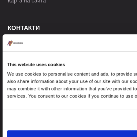
Карта на сайта
КОНТАКТИ
+359 2 983 2198
contact@leinonen.bg
This website uses cookies
В случай на нарушение на данните, моля свържете се с:
dataprotection@leinonen.eu
We use cookies to personalise content and ads, to provide so
also share information about your use of our site with our so
Leinonen Bulgaria EOOD
may combine it with other information that you’ve provided to
bul. "Vitosha" 44, 1000 Sofia, Bulgaria
services. You consent to our cookies if you continue to use 
Търсите услуга в друга държава?