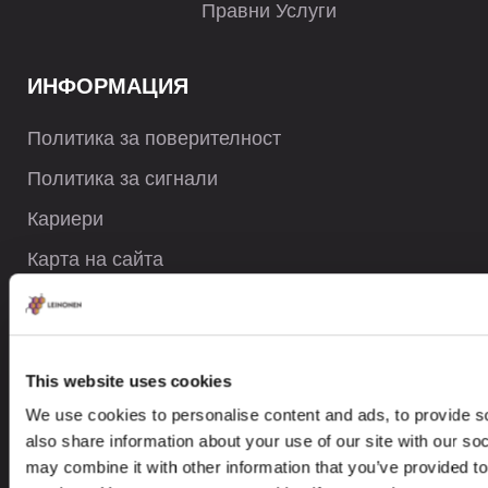
Правни Услуги
ИНФОРМАЦИЯ
Политика за поверителност
Политика за сигнали
Кариери
Карта на сайта
КОНТАКТИ
This website uses cookies
+359 2 983 2198
We use cookies to personalise content and ads, to provide so
also share information about your use of our site with our so
contact@leinonen.bg
may combine it with other information that you’ve provided to