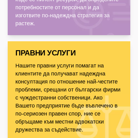
потребностите от персонал и да
изготвите по-надеждна стратегия за
растеж.
Правни Услуги
ПРАВНИ УСЛУГИ
Нашите правни услуги помагат на
клиентите да получават надеждна
консултация по отношение най-честите
проблеми, срещани от български фирми
с чуждестранни собственици. Ако
Вашето предприятие бъде въвлечено в
по-сериозен правен спор, ние се
обръщаме към местни адвокатски
дружества за съдействие.