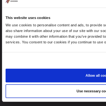
contact@leinonen.lv
Personas datu aizsardzības pārkāpuma gadījumā, lūdzu, rakstiet:
This website uses cookies
dataprotection@leinonen.eu
We use cookies to personalise content and ads, to provide so
also share information about your use of our site with our so
Leinonen SIA
may combine it with other information that you’ve provided to
Zala iela 1
services. You consent to our cookies if you continue to use 
LV-1010 Riga, Latvia
Allow all co
Vai lūkojies pēc pakalpojumiem citās valstīs?
Latvia
LV
Use necessary co