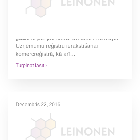
komersanta pienākumi
Saskaņā ar Komerclikumu komersants var
apturēt savas komercsabiedrības
saimniecisko darbību uz laiku līdz 3
gadiem, par pieņemto lēmumu informējot
Uzņēmumu reģistru ierakstīšanai
komercreģistrā, kā arī…
Turpināt lasīt
Decembris 22, 2016
Par sociālās apdrošināšanas
iemaksām un mikrouzņēmuma
nodokli 2017. gadā