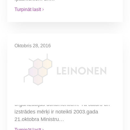
Turpināt lasīt
Oktobris 28, 2016
Jauna grāmata par
grāmatvedības organizācijas
dokumentu izstrādi
Saskaņā ar Latvijas normatīvajos aktos
noteikto katram uzņēmumam ir jābūt
izstrādātiem iekšējiem grāmatvedības
organizācijas dokumentiem. Tā saturs un
izstrādes mērķi ir noteikti 2003.gada
21.oktobra Ministru…
Turpināt lasīt