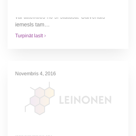
šobrīd ir dilemmas priekšā – vai nākošajā
gadā palikt šī nodokļa maksātāja statusā
vai atteikties no šī statusa. Galvenais
iemesls tam…
Turpināt lasīt
Novembris 4, 2016
Saimnieciskās darbības
apturēšana uz laiku
Katrs uzņēmums, neatkarīgi no tā
saimnieciskā darbības veida, var nonākt
situācijās, kad bizness ir jāaptur uz kādu
laiku vai jāpārtrauc pilnībā. Kā uzņēmuma
īpašniekiem un…