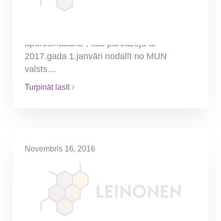
Atcelti ir pagājušā gada nogalē pieņemtie
grozījumi Mikrouzņēmumu nodokļa likumā
un likumā “Par valsts sociālo
apdrošināšanu”, kas paredzēja ar
2017.gada 1.janvāri nodalīt no MUN
valsts…
Turpināt lasīt
Novembris 16, 2016
Nodokļi mikrouzņēmumu
nodokļa maksātājiem 2017.
gadā un citi jaunumi
Mikrouzņēmuma nodokļa (MUN) maksātāji