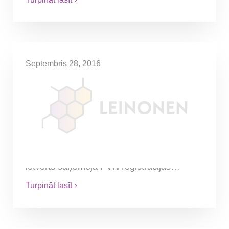
Septembris 28, 2016
Par PVN rēķinā obligāti
norādāmām ziņām
Ja rēķinā norādītais saņemtā pakalpojuma
apraksts nav pietiekami detalizēts, vai tas
pakalpojuma saņēmējam var liegt tiesības
atskaitīt priekšnodokli? Ja rēķinā nav
ietverts saņēmēja PVN reģistrācijas…
Turpināt lasīt