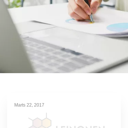
Marts 22, 2017
Saimnieciskās darbības
apturēšana uz laiku –