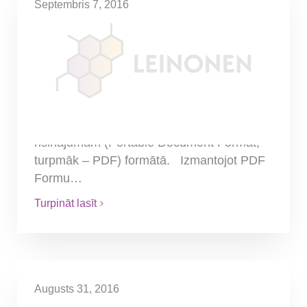
Septembris 7, 2016
Jaunumi dokumentu
iesniegšanai Uzņēmumu
reģistrā
No 2016. gada 1.septembra Uzņēmumu
reģistrs pieņem dokumentus, kas
sagatavoti atbilstoši jaunam tehnoloģiskam
risinājumam (Portable Document Format,
turpmāk – PDF) formātā. Izmantojot PDF
Formu…
Turpināt lasīt
Augusts 31, 2016