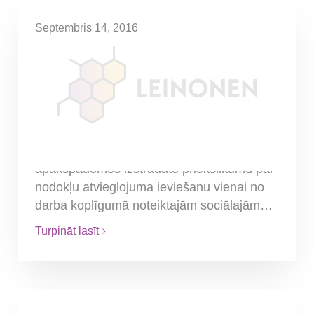
Septembris 14, 2016
Algas nodokļa atvieglojums
darbinieku ēdināšanas
izdevumiem
Ministru kabinets konceptuāli ir atbalstījis
Nacionālās trīspusējās sadarbības
padomes Budžeta un nodokļu
apakšpadomes izstrādāto priekšlikumu par
nodokļu atvieglojuma ieviešanu vienai no
darba koplīgumā noteiktajām sociālajām…
Turpināt lasīt