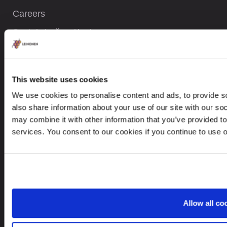
Careers
Svetainės žemėlapis
KONTAKTAI
This website uses cookies
We use cookies to personalise content and ads, to provide so
+370 5237 5040
also share information about your use of our site with our so
may combine it with other information that you’ve provided to
contact@leinonen.lt
services. You consent to our cookies if you continue to use 
Asmens duomenų saugos pažeidimo atveju susisiekite:
dataprotection@leinonen.eu
Leinonen UAB
V. Gerulaičio gatvė 10-101, Vilnius 08200,
Lithuania
Allow all co