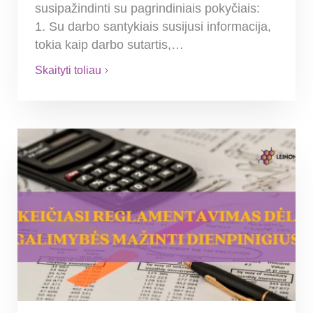
susipažindinti su pagrindiniais pokyčiais:
1. Su darbo santykiais susijusi informacija,
tokia kaip darbo sutartis,…
Skaityti toliau