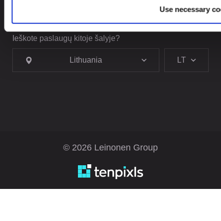
Use necessary co
Ieškote paslaugų kitoje šalyje?
Lithuania
LT
© 2026 Leinonen Group