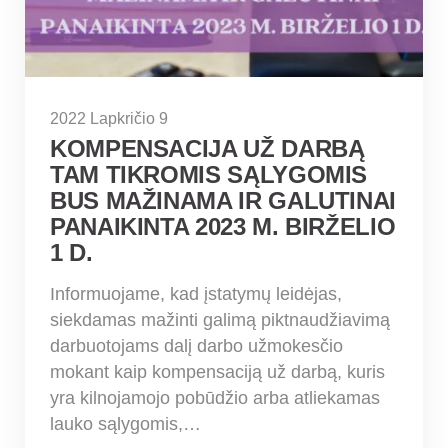
2022 Lapkričio 9
KOMPENSACIJA UŽ DARBĄ
TAM TIKROMIS SĄLYGOMIS
BUS MAŽINAMA IR GALUTINAI
PANAIKINTA 2023 M. BIRŽELIO
1 D.
Informuojame, kad įstatymų leidėjas,
siekdamas mažinti galimą piktnaudžiavimą
darbuotojams dalį darbo užmokesčio
mokant kaip kompensaciją už darbą, kuris
yra kilnojamojo pobūdžio arba atliekamas
lauko sąlygomis,…