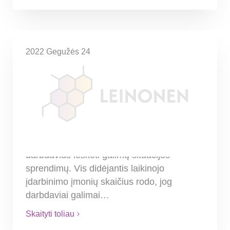
2022 Gegužės 24
Laikinasis įdarbinimas –
populiarėjantis verslo
sprendimas, įmonių veiklai
peržengiant valstybių sienas
Kvalifikuotų darbuotojų trūkumas tiek
Lietuvoje, tiek ir kitose valstybėse verčia
darbdavius ieškoti galimų situacijos
sprendimų. Vis didėjantis laikinojo
įdarbinimo įmonių skaičius rodo, jog
darbdaviai galimai…
Skaityti toliau