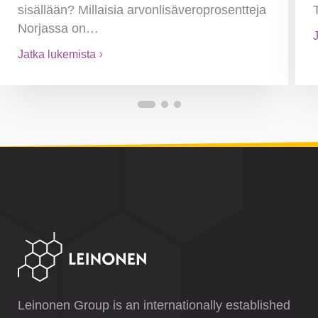
sisällään? Millaisia arvonlisäveroprosentteja
Norjassa on…
Jatka lukemista
Leinonen Group is an internationally established