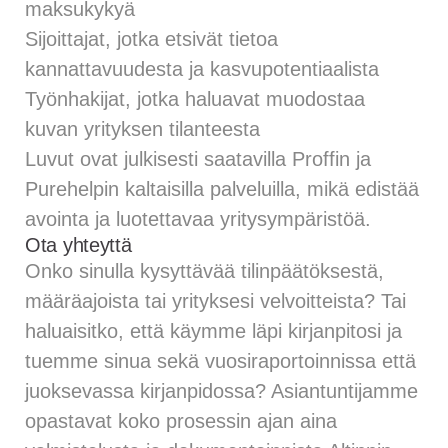
maksukykyä
Sijoittajat, jotka etsivät tietoa
kannattavuudesta ja kasvupotentiaalista
Työnhakijat, jotka haluavat muodostaa
kuvan yrityksen tilanteesta
Luvut ovat julkisesti saatavilla Proffin ja
Purehelpin kaltaisilla palveluilla, mikä edistää
avointa ja luotettavaa yritysympäristöä.
Ota yhteyttä
Onko sinulla kysyttävää tilinpäätöksestä,
määräajoista tai yrityksesi velvoitteista? Tai
haluaisitko, että käymme läpi kirjanpitosi ja
tuemme sinua sekä vuosiraportoinnissa että
juoksevassa kirjanpidossa? Asiantuntijamme
opastavat koko prosessin ajan aina