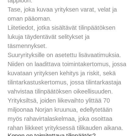
tappioon.
Tase, joka kuvaa yrityksen varat, velat ja
oman pääoman.
Liitetiedot, jotka sisältävät tilinpäätöksen
lukuja täydentävät selitykset ja
täsmennykset.
Suuryrityksille on asetettu lisävaatimuksia.
Niiden on laadittava toimintakertomus, jossa
kuvataan yrityksen kehitys ja riskit, sekä
tilintarkastuskertomus, jossa tilintarkastaja
vahvistaa tilinpäätöksen oikeellisuuden.
Yrityksiltsä, joiden liikevaihto ylittää 70
miljoonaa Norjan kruunua, edellytetään
myös rahavirtalaskelmaa, joka osoittaa
rahan liikkeet yrityksessä tilikauden aikana.
Kenen on toimitettava tilinpäätös?