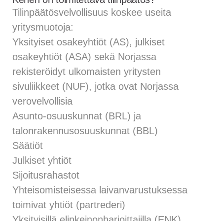
Tilinpäätösvelvollisuus koskee useita
yritysmuotoja:
Yksityiset osakeyhtiöt (AS), julkiset
osakeyhtiöt (ASA) sekä Norjassa
rekisteröidyt ulkomaisten yritysten
sivuliikkeet (NUF), jotka ovat Norjassa
verovelvollisia
Asunto-osuuskunnat (BRL) ja
talonrakennusosuuskunnat (BBL)
Säätiöt
Julkiset yhtiöt
Sijoitusrahastot
Yhteisomisteisessa laivanvarustuksessa
toimivat yhtiöt (partrederi)
Yksityisillä elinkeinonharjoittajilla (ENK)