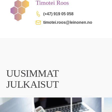
Timotei Roos
(+47) 919 05 058
timotei.roos@leinonen.no
UUSIMMAT
JULKAISUT