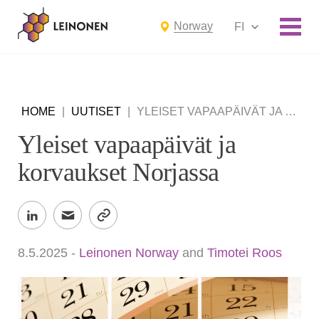
Norway
FI
HOME
|
UUTISET
|
YLEISET VAPAAPÄIVÄT JA KORVAUKSET NORJASSA
Yleiset vapaapäivät ja
korvaukset Norjassa
8.5.2025
-
Leinonen Norway
and
Timotei Roos