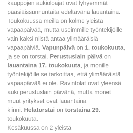
kauppojen aukioloajat ovat lyhyemmät
pääsiäissunnuntaita edeltävänä lauantaina.
Toukokuussa meillä on kolme yleistä
vapaapäivää, mutta useimmille työntekijöille
vain kaksi niistä antaa ylimääräisiä
vapaapäiviä.
Vapunpäivä
on
1. toukokuuta
,
ja se on torstai.
Perustuslain päivä
on
lauantaina 17. toukokuuta
, ja monille
työntekijöille se tarkoittaa, että ylimääräistä
vapaapäivää ei ole. Ravintolat ovat yleensä
auki perustuslain päivänä, mutta monet
muut yritykset ovat lauantaina
kiinni.
Helatorstai
on
torstaina 29.
toukokuuta.
Kesäkuussa on 2 yleistä