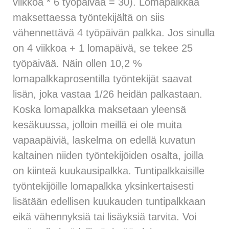
viikkoa * 6 työpäivää = 30). Lomapalkkaa
maksettaessa työntekijältä on siis
vähennettävä 4 työpäivän palkka. Jos sinulla
on 4 viikkoa + 1 lomapäivä, se tekee 25
työpäivää. Näin ollen 10,2 %
lomapalkkaprosentilla työntekijät saavat
lisän, joka vastaa 1/26 heidän palkastaan.
Koska lomapalkka maksetaan yleensä
kesäkuussa, jolloin meillä ei ole muita
vapaapäiviä, laskelma on edellä kuvatun
kaltainen niiden työntekijöiden osalta, joilla
on kiinteä kuukausipalkka. Tuntipalkkaisille
työntekijöille lomapalkka yksinkertaisesti
lisätään edellisen kuukauden tuntipalkkaan
eikä vähennyksiä tai lisäyksiä tarvita. Voi