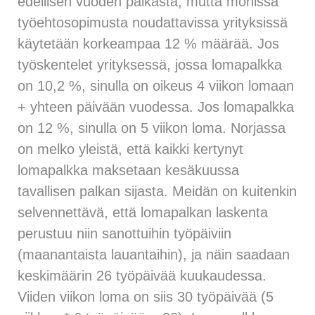
edellisen vuoden palkasta, mutta monissa
työehtosopimusta noudattavissa yrityksissä
käytetään korkeampaa 12 % määrää. Jos
työskentelet yrityksessä, jossa lomapalkka
on 10,2 %, sinulla on oikeus 4 viikon lomaan
+ yhteen päivään vuodessa. Jos lomapalkka
on 12 %, sinulla on 5 viikon loma. Norjassa
on melko yleistä, että kaikki kertynyt
lomapalkka maksetaan kesäkuussa
tavallisen palkan sijasta. Meidän on kuitenkin
selvennettävä, että lomapalkan laskenta
perustuu niin sanottuihin työpäiviin
(maanantaista lauantaihin), ja näin saadaan
keskimäärin 26 työpäivää kuukaudessa.
Viiden viikon loma on siis 30 työpäivää (5