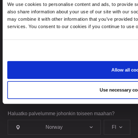
We use cookies to personalise content and ads, to provide so
YHTEYSTIEDOT
also share information about your use of our site with our so
may combine it with other information that you’ve provided to
+ 47 919 05 058
services. You consent to our cookies if you continue to use 
contact@leinonen.no
Tietoturvaloukkauksen sattuessa ota meihin yhteyttä:
dataprotection@leinonen.eu
Leinonen AS
Allow all co
Arbins gate 4, 0253 Oslo, Norway
Use necessary co
Haluatko palvelumme johonkin toiseen maahan?
Norway
FI