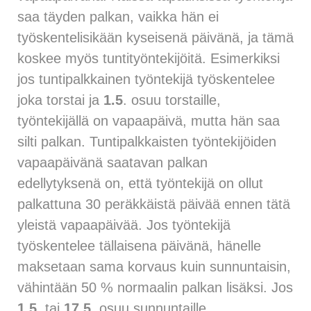
saa täyden palkan, vaikka hän ei
työskentelisikään kyseisenä päivänä, ja tämä
koskee myös tuntityöntekijöitä. Esimerkiksi
jos tuntipalkkainen työntekijä työskentelee
joka torstai ja
1.5
. osuu torstaille,
työntekijällä on vapaapäivä, mutta hän saa
silti palkan. Tuntipalkkaisten työntekijöiden
vapaapäivänä saatavan palkan
edellytyksenä on, että työntekijä on ollut
palkattuna 30 peräkkäistä päivää ennen tätä
yleistä vapaapäivää. Jos työntekijä
työskentelee tällaisena päivänä, hänelle
maksetaan sama korvaus kuin sunnuntaisin,
vähintään 50 % normaalin palkan lisäksi. Jos
1.5.
tai
17.5.
osuu sunnuntaille,