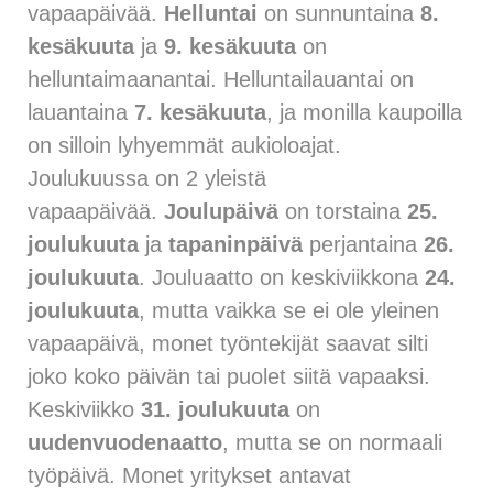
vapaapäivää.
Helluntai
on sunnuntaina
8.
kesäkuuta
ja
9. kesäkuuta
on
helluntaimaanantai. Helluntailauantai on
lauantaina
7. kesäkuuta
, ja monilla kaupoilla
on silloin lyhyemmät aukioloajat.
Joulukuussa on 2 yleistä
vapaapäivää.
Joulupäivä
on torstaina
25.
joulukuuta
ja
tapaninpäivä
perjantaina
26.
joulukuuta
. Jouluaatto on keskiviikkona
24.
joulukuuta
, mutta vaikka se ei ole yleinen
vapaapäivä, monet työntekijät saavat silti
joko koko päivän tai puolet siitä vapaaksi.
Keskiviikko
31. joulukuuta
on
uudenvuodenaatto
, mutta se on normaali
työpäivä. Monet yritykset antavat