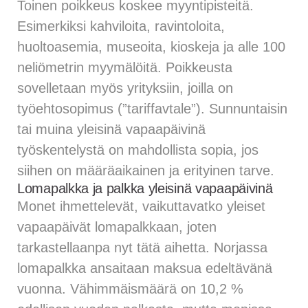
Toinen poikkeus koskee myyntipisteitä.
Esimerkiksi kahviloita, ravintoloita,
huoltoasemia, museoita, kioskeja ja alle 100
neliömetrin myymälöitä. Poikkeusta
sovelletaan myös yrityksiin, joilla on
työehtosopimus (”tariffavtale”). Sunnuntaisin
tai muina yleisinä vapaapäivinä
työskentelystä on mahdollista sopia, jos
siihen on määräaikainen ja erityinen tarve.
Lomapalkka ja palkka yleisinä vapaapäivinä
Monet ihmettelevät, vaikuttavatko yleiset
vapaapäivät lomapalkkaan, joten
tarkastellaanpa nyt tätä aihetta. Norjassa
lomapalkka ansaitaan maksua edeltävänä
vuonna. Vähimmäismäärä on 10,2 %