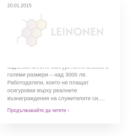
20.01.2015
Криминализира се
укриването на
задължителните
осигурителни вноски в
големи размери
Криминализира се укриването на
задължителните осигурителни вноски в
големи размери – над 3000 лв.
Работодатели, които не плащат
осигуровки върху реалните
възнаграждения на служителите си,…
Продължавайте да четете