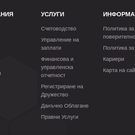
АНИЯ
УСЛУГИ
ИНФОРМА
Счетоводство
Политика за
поверителн
Управление на
заплати
Политика за
Финансова и
Кариери
управленска
Карта на са
и
отчетност
Регистриране на
Дружество
Данъчно Облагане
Правни Услуги