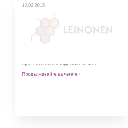
12.03.2015
Как умно да разпределим
авансовия данък
С тази декларация се определя
задължението и вида на авансовите
вноски през 2015г и се декларира
техния размер на база най-добра
прогноза на мениджмънта. В…
Продължавайте да четете